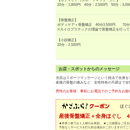
【ボディケア（スポーツマッサージ）】
20分：1,800円 40分：2,500円 50分：3,0
【骨盤矯正】
ボディケア＋骨盤矯正 40分3,500円 70分：
※カイロプラテックの理論で骨盤矯正を行って
【小顔矯正】
20分：2,500円
お店・スポットからのメッセージ
当店はスポーツマッサージという技法で全身を
産後の骨盤の痛みなど、女性特有の不調まで女
男性のお客様、事前にお電話でのご予約をお願
ほぐ
産後骨盤矯正＋全身ほぐし 40分
★本券１枚でお１人様のみ有効。 ★この画面をご注文
予告なくサービスを打ち切る場合がございますのでご