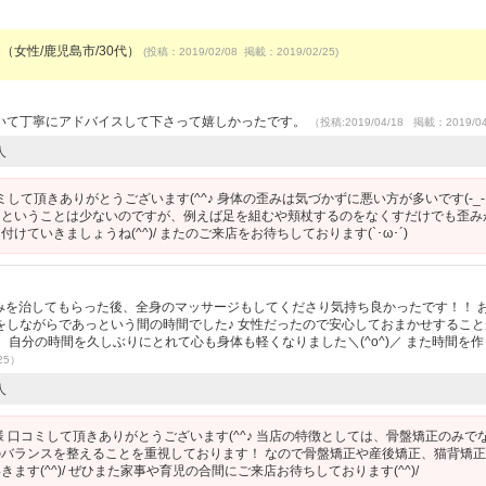
 （女性/鹿児島市/30代）
(投稿：2019/02/08 掲載：2019/02/25)
いて丁寧にアドバイスして下さって嬉しかったです。
（投稿:2019/04/18 掲載：2019/0
人
ミして頂きありがとうございます(^^♪ 身体の歪みは気づかずに悪い方が多いです(-_-;
るということは少ないのですが、例えば足を組むや頬杖するのをなくすだけでも歪み
ていきましょうね(^^)/ またのご来店をお待ちしております(`･ω･´)
ゆがみを治してもらった後、全身のマッサージもしてくださり気持ち良かったです！！ 
をしながらであっという間の時間でした♪ 女性だったので安心しておまかせすること
く、 自分の時間を久しぶりにとれて心も身体も軽くなりました＼(^o^)／ また時間を
25）
人
 口コミして頂きありがとうございます(^^♪ 当店の特徴としては、骨盤矯正のみで
バランスを整えることを重視しております！ なので骨盤矯正や産後矯正、猫背矯
す(^^)/ ぜひまた家事や育児の合間にご来店お待ちしております(^^)/