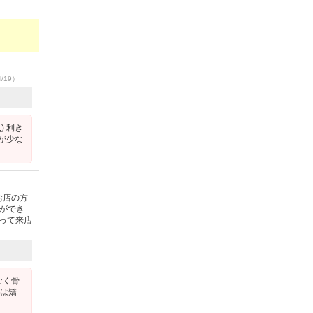
4/19）
) 利き
が少な
お店の方
ができ
作って来店
なく骨
正は矯