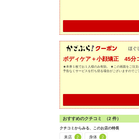
ほぐ
ボディケア＋小顔矯正 45分コ
★本券１枚でお１人様のみ有効。 ★この画面をご注文
予告なくサービスを打ち切る場合がございますのでご
おすすめのクチコミ （
2
件）
クチコミからみる、このお店の特長
来店
身体
2
2