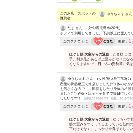
このお店・スポットの
ゆうちゃす さん
推薦者
たま さん （女性/鹿児島市/20代）
ボディで利用してました。予想以上に歪んで
1
このクチコミに
現在：
ほぐし処 大空からの返信：
たま様 口コ
手、利き足がある以上歪みがゼロにな
くなりますので、日ごろの姿勢等に気を付け
ゆうちゃす さん （女性/鹿児島市/30代）
産後の骨盤矯正で来店しました(^^) 体の
も気さくな方で、世間話をしたり身体の相談
ました(^^) 妊娠・出産～子育てで毎日忙し
したいです！
（投稿:2019/02/08 掲載：2019/02/
1
このクチコミに
現在：
ほぐし処 大空からの返信：
ゆうちゃす様
盤の歪みをつくってしまっている筋肉の
正だけでなく、しっかり全身ほぐしていきま