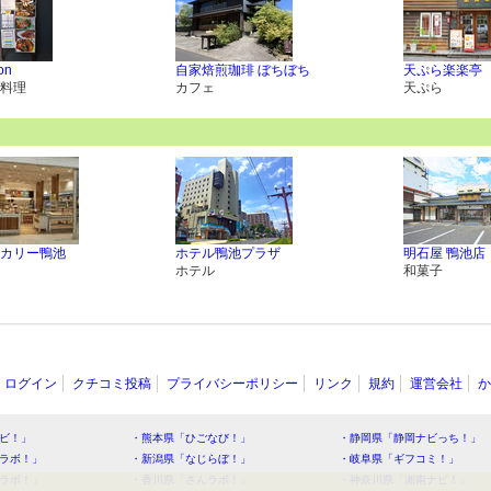
on
自家焙煎珈琲 ぼちぼち
天ぷら楽楽亭
料理
カフェ
天ぷら
カリー鴨池
ホテル鴨池プラザ
明石屋 鴨池店
ホテル
和菓子
ログイン
クチコミ投稿
プライバシーポリシー
リンク
規約
運営会社
か
ビ！」
・熊本県「ひごなび！」
・静岡県「静岡ナビっち！」
ラボ！」
・新潟県「なじらぼ！」
・岐阜県「ギフコミ！」
ラボ！」
・香川県「さんラボ！」
・神奈川県「湘南ナビ！」