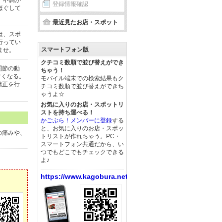
。不調が
登録情報確認
ほぐして
最近見たお店・スポット
は、スポ
行ってい
スマートフォン版
ませ。
クチコミ数順で並び替えができ
関節の動
ちゃう！
すくなる。
モバイル端末での検索結果もク
矯正を行
チコミ数順で並び替えができち
ゃうよ☆
お気に入りのお店・スポットリ
ストを持ち運べる！
かごぶら！メンバーに登録
する
と、お気に入りのお店・スポッ
の痛みや、
トリストが作れちゃう。PC・
スマートフォン共通だから、い
つでもどこでもチェックできる
よ♪
https://www.kagobura.net/