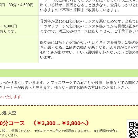
一つ一つの筋肉に対してしっかりとほぐしていく技法です
00円 80分：4,500円
出ている所が、原因となることは少なく、全身しっかりと
いきますので不調の原因まで改善していきます。
骨盤等が歪むのは筋肉のバランスが悪いためです。当店で
4,000円
ーツマッサージで筋肉のバランスを整えてから骨盤矯正を
おります。
ますので、矯正のみのコースはありません。ご了承下さい
顔や頭には顎しか関節がないという考え方を推奨。1.顎の
きが悪くなる。2.筋肉の動きが悪くなる。3.お肉がつきや
4.むくみが出やすい。という悪循環が起きないように顎の
います。
しっかりほぐしていきます。オフィスワークでの肩こりや腰痛、家事などでの関節
性オーナーが改善へと導きます。様々な不調でお悩みの方はぜひお試し下さい。
いいたします。
し処 大空
コース 《￥3,300→￥2,800へ》
の際にご提示ください。 ★他のクーポン券との併用はできません。 ★お店側の都合で、
了承ください。