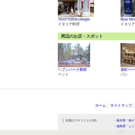
TRATTORIA ciliegio
Blue Mo
イタリア料理
イタリア
周辺のお店・スポット
ヘブンパーク葬祭
港町ベー
ペット
パン
ホーム
サイトマップ
全国のクチコミナビ(R)
・栃木県「栃ナ
・福島県「ふく
・群馬県「ぐん