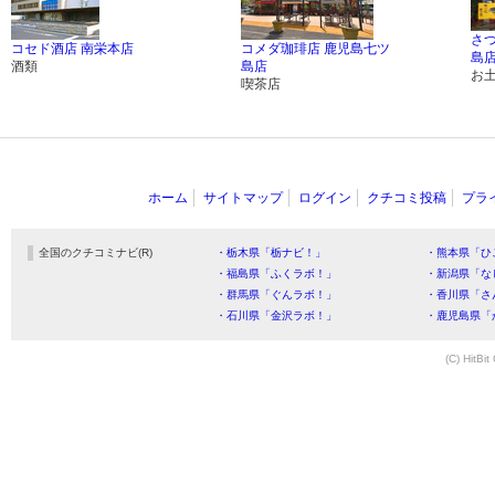
さ
コセド酒店 南栄本店
コメダ珈琲店 鹿児島七ツ
島
酒類
島店
お
喫茶店
ホーム
サイトマップ
ログイン
クチコミ投稿
プラ
全国のクチコミナビ(R)
・栃木県「栃ナビ！」
・熊本県「ひ
・福島県「ふくラボ！」
・新潟県「な
・群馬県「ぐんラボ！」
・香川県「さ
・石川県「金沢ラボ！」
・鹿児島県「
(C) HitBit