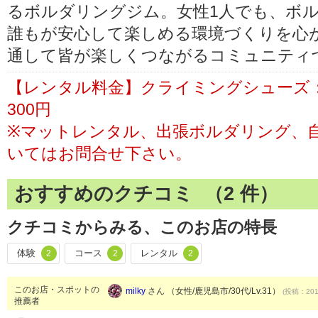
るボルダリングジム。女性1人でも、ボ
誰もが安心して楽しめる環境づくりを心
通して皆が楽しくつながるコミュニティ
【レンタル料金】クライミングシューズ：
300円
※マットレンタル、出張ボルダリング、
いてはお問合せ下さい。
おすすめのクチコミ （
2
件）
クチコミからみる、このお店の特長
体験
コース
レンタル
2
2
2
このお店・スポットの
milky
さん （女性/鹿児島市/30代/Lv.31）
(投稿：2019
推薦者