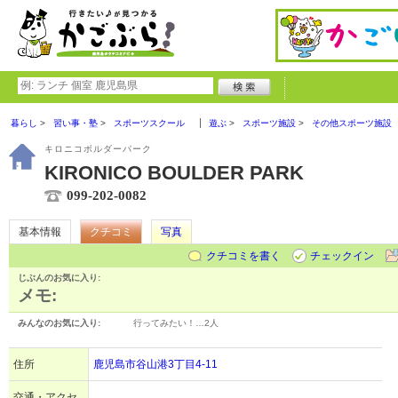
暮らし
習い事・塾
スポーツスクール
遊ぶ
スポーツ施設
その他スポーツ施設
キロニコボルダーパーク
KIRONICO BOULDER PARK
099-202-0082
基本情報
クチコミ
写真
クチコミを書く
チェックイン
じぶんのお気に入り:
メモ:
みんなのお気に入り:
行ってみたい！…
2人
住所
鹿児島市谷山港3丁目4-11
交通・アクセ