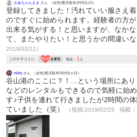
さあちゃんまま
さん （女性/鹿児島市/20代/Lv.5）
登録してきました！汚れていい服さえ着
のですぐに始められます。経験者の方が
出来る気がする！と思いますが、なかな
て、またやりたい！と思うかの間違い
2019/03/11）
1
このクチコミに
現在：
人
milky
さん （女性/鹿児島市/30代/Lv.31）
谷山港のここに？！…という場所にあり
などのレンタルもできるので気軽に始
す♪子供を連れて行きましたが2時間の
ていました（笑）
（投稿:2019/02/25 掲載：2