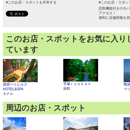
■
このお店・スポットを共有する
■
このお店・スポッ
読取機能付きのモバ
アクセス！
便利に店舗情報を持
このお店・スポットをお気に入り
ています
手塚ｒｙｏｋａｎ
指宿ベイヒルズ
鴨
旅館
HOTEL&SPA
マ
ホテル
周辺のお店・スポット