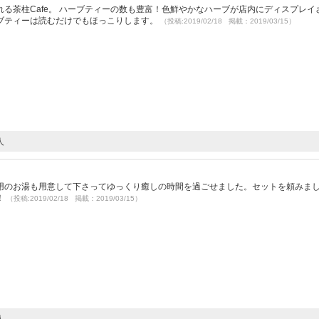
る茶柱Cafe。 ハーブティーの数も豊富！色鮮やかなハーブが店内にディスプレイ
ブティーは読むだけでもほっこりします。
（投稿:2019/02/18 掲載：2019/03/15）
人
用のお湯も用意して下さってゆっくり癒しの時間を過ごせました。セットを頼みま
！
（投稿:2019/02/18 掲載：2019/03/15）