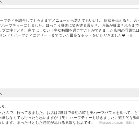
人
ハーブティを調合してもらえますメニューから選んでもいいし、症状を伝えると、合
ドハーブティーにしました。ほっこり身体に染み渡る温かさ。お茶が抽出されるま
ップに注ぐとき、家ではしない丁寧な時間を過ごすことができました店内の雰囲気
サンドとハーブティにデザートまでついた最高なセットをいただきました❤️
（投
人
.5）
ったので、行ってきました。お店は2度目で最初の時も美ハーブパフェを食べて、と
当選しなくても行ったと思いますが（笑） ハーブティーも頂きました。魅力的な効
まいます。まったりとした時間が流れる素敵なお店です。
（投稿:2019/08/26 掲載：