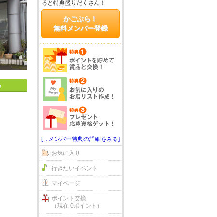
ると特典盛りだくさん！
かごぶら！
無料メンバー登録
る
[→メンバー特典の詳細をみる]
お気に入り
行きたいイベント
マイページ
ポイント交換
（現在 0ポイント）