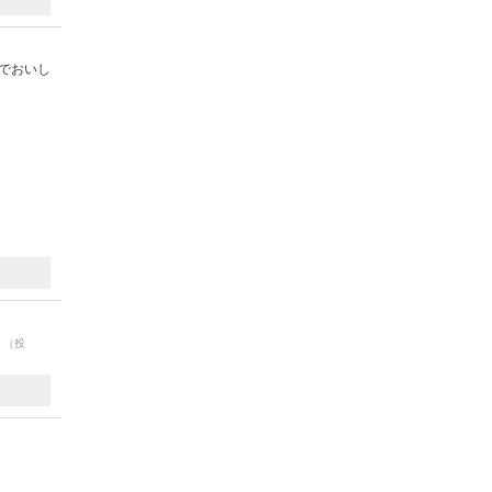
でおいし
。
（投