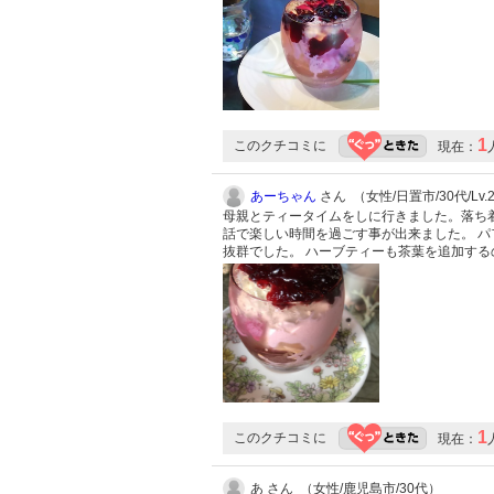
1
このクチコミに
現在：
あーちゃん
さん （女性/日置市/30代/Lv.
母親とティータイムをしに行きました。落ち
話で楽しい時間を過ごす事が出来ました。 
抜群でした。 ハーブティーも茶葉を追加す
1
このクチコミに
現在：
あ さん （女性/鹿児島市/30代）