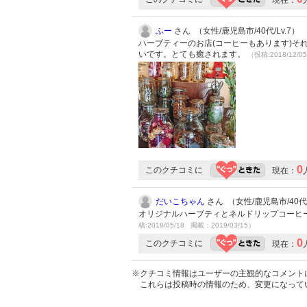
現在：
ふー
さん （女性/鹿児島市/40代/Lv.7）
ハーブティーのお店(コーヒーもあります)
いです。とても癒されます。
（投稿:2018/12/0
0
このクチコミに
現在：
だいこちゃん
さん （女性/鹿児島市/40代/
オリジナルハーブティとネルドリップコーヒ
稿:2018/05/18 掲載：2019/03/15）
0
このクチコミに
現在：
※クチコミ情報はユーザーの主観的なコメント
これらは投稿時の情報のため、変更になって