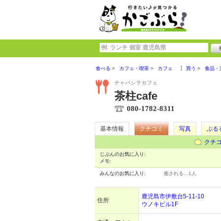
食べる
カフェ・喫茶
カフェ
買う
食品・
チャバシラカフェ
茶柱cafe
080-1782-8311
基本情報
クチコミ
写真
ぷる
クチ
じぶんのお気に入り:
メモ:
みんなのお気に入り:
癒される…
1人
鹿児島市伊敷台5-11-10
住所
ウノキビル1F