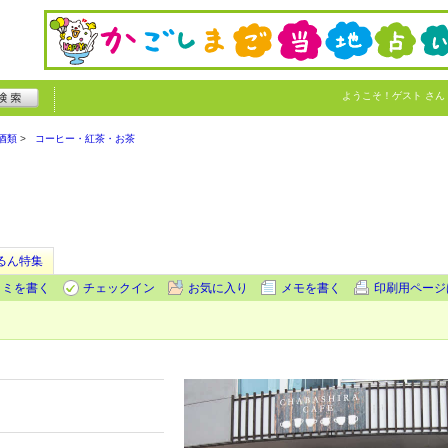
ようこそ！
ゲスト
さん
酒類
コーヒー・紅茶・お茶
るん特集
コミを書く
チェックイン
お気に入り
メモを書く
印刷用ページ