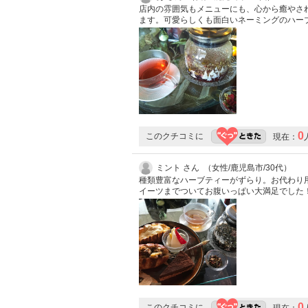
店内の雰囲気もメニューにも、心から癒やされ
ます。可愛らしくも面白いネーミングのハー
0
このクチコミに
現在：
ミント さん （女性/鹿児島市/30代）
種類豊富なハーブティーがずらり。お代わり
イーツまでついてお腹いっぱい大満足でした
0
このクチコミに