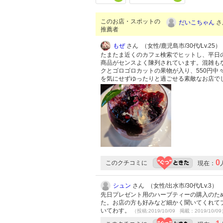
このお店・スポットの
だいこちゃん
さ
推薦者
もぜ
さん （女性/鹿児島市/30代/Lv.25）
たまたま近くのカフェ検索でヒットし、平日
商品がセンスよく陳列されています。混雑も
クとゴロゴロカットの果物が入り、550円
を気にせずゆったりと過ごせる素敵なお店で
0
このクチコミに
現在：
シュン
さん （女性/出水市/30代/Lv.3）
先日プレゼント用のハーブティーの購入のた
た。お店の方も好みなど細かく聞いてくれて
いてわす。
（投稿:2019/10/09 掲載：2019/10/0