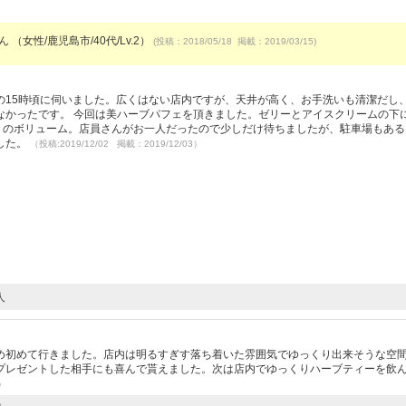
ん （女性/鹿児島市/40代/Lv.2）
(投稿：2018/05/18 掲載：2019/03/15)
の15時頃に伺いました。広くはない店内ですが、天井が高く、お手洗いも清潔だし
なかったです。 今回は美ハーブパフェを頂きました。ゼリーとアイスクリームの下
中々のボリューム。店員さんがお一人だったので少しだけ待ちましたが、駐車場もある
した。
（投稿:2019/12/02 掲載：2019/12/03）
人
め初めて行きました。店内は明るすぎす落ち着いた雰囲気でゆっくり出来そうな空
プレゼントした相手にも喜んで貰えました。次は店内でゆっくりハーブティーを飲
9）