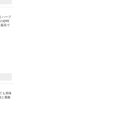
うハーブ
での砂時
は最高で
ても美味
能と素敵