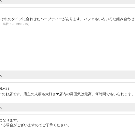
人
それぞれのタイプに合わせたハーブティーがあります。パフェもいろいろな組み合わせ
5 掲載：2019/03/15）
人
Lv.2）
ーのお店です。店主の人柄も大好き❤店内の雰囲気は最高。何時間でもいられます
人
になります。
いる場合がございますのでご了承ください。