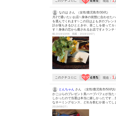
1
このクチコミに
現在：
なのは さん （女性/鹿児島市/30代）
月2で通いたいお店✨身体の状態に合わせた
を選んでくれます✨この日はよもぎのブレン
計が落ちきるひとときや、茶こしを使ってカ
す！身体の芯から癒されるお店です♬ランチ 
稿:2019/10/06 掲載：2019/10/07）
1
このクチコミに
現在：
とんちゃん
さん （女性/鹿児島市/50代/Lv
かごぶらのプレゼント美ハーブパフェが当た
しかったので当選は本当に嬉しかったです…
なネーミングセンス、どれを飲むか迷ってし
2019/08/27）