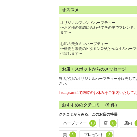
オススメ
オリジナルブレンドハーブティー
〜お客様の体調に合わせてその場でブレンド
ます〜
お肌の美タミンハーブティー
〜植物と果物のビタミンCがたっぷりのハーブ
供致します〜
お店・スポットからのメッセージ
当店だけのオリジナルハーブティーを販売して
さい。
Instagramにて臨時のお休みをご案内いた
おすすめのクチコミ （
9
件）
クチコミからみる、このお店の特長
ハーブティー
店
店内
10
8
美
プレゼント
3
3