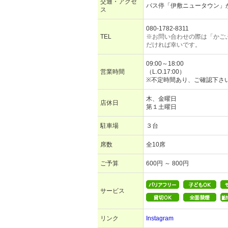
交通・アクセ
バス停「伊敷ニュータウン」
ス
080-1782-8311
TEL
※お問い合わせの際は「かご
だければ幸いです。
09:00～18:00
営業時間
（L.O.17:00）
※不定時間あり、ご確認下さ
木、金曜日
店休日
第１土曜日
駐車場
３台
席数
全10席
ご予算
600円 ～ 800円
サービス
リンク
Instagram