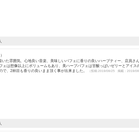
人
2）
着いた雰囲気、心地良い音楽、美味しいパフェに香りの良いハーブティー、店員さ
パフェは想像以上にボリュームもあり、美ハーブパフェは甘酸っぱいゼリーとアイス
るので、2杯目も香りの良いまま頂く事が出来ました。
（投稿:2019/08/25 掲載：2019/08
人