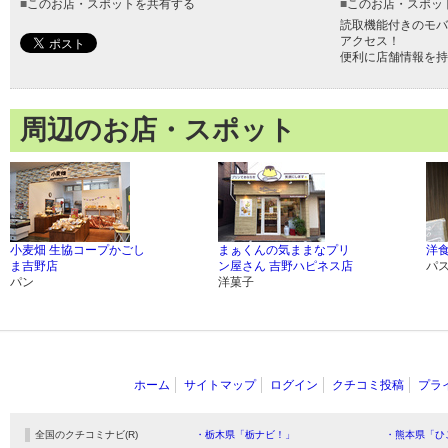
■
このお店・スポットを共有する
■
このお店・スポッ
読取機能付きのモバ
アクセス！
便利に店舗情報を持
周辺のお店・スポット
小麦畑 生協コープかごし
まぁくんの気ままなプリ
洋食
ま吉野店
ン屋さん 吉野ハピネス店
パ
パン
洋菓子
ホーム
サイトマップ
ログイン
クチコミ投稿
プラ
全国のクチコミナビ(R)
・栃木県「栃ナビ！」
・熊本県「ひ