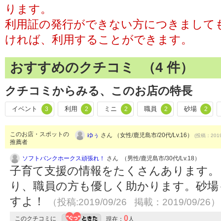
ります。
利用証の発行ができない方につきまして
ければ、利用することができます。
おすすめのクチコミ （
4
件）
クチコミからみる、このお店の特長
イベント
利用
ミニ
職員
砂場
3
2
2
2
2
このお店・スポットの
ゆぅ
さん （女性/鹿児島市/20代/Lv.16）
(投稿：2019
推薦者
ソフトバンクホークス頑張れ！
さん （男性/鹿児島市/30代/Lv.18）
子育て支援の情報をたくさんあります。
り、職員の方も優しく助かります。砂場
すよ！
（投稿:2019/09/26 掲載：2019/09/26）
0
このクチコミに
現在：
人