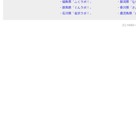
・福島県「ふくラボ！」
・新潟県「な
・群馬県「ぐんラボ！」
・香川県「さ
・石川県「金沢ラボ！」
・鹿児島県「
(C) HitBit