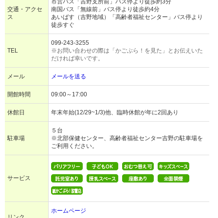
市営バス「吉野支所前」バス停より徒歩約3分
交通・アクセ
南国バス「無線前」バス停より徒歩約4分
ス
あいばす（吉野地域）「高齢者福祉センター」バス停より
徒歩すぐ
099-243-3255
TEL
※お問い合わせの際は「かごぶら！を見た」とお伝えいた
だければ幸いです。
メール
メールを送る
開館時間
09:00～17:00
休館日
年末年始(12/29~1/3)他、臨時休館が年に2回あり
５台
駐車場
※北部保健センター、高齢者福祉センター吉野の駐車場を
ご利用ください。
サービス
ホームページ
リンク