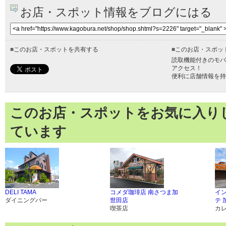
お店・スポット情報をブログにはる
■
このお店・スポットを共有する
■
このお店・スポッ
読取機能付きのモバ
アクセス！
便利に店舗情報を持
このお店・スポットをお気に入り
ています
DELI TAMA
コメダ珈琲店 南さつま加
イ
ダイニングバー
世田店
テ 
喫茶店
カ