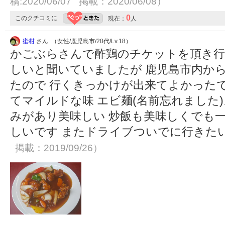
稿:2020/06/07 掲載：2020/06/08）
0
このクチコミに
現在：
人
蜜柑
さん （女性/鹿児島市/20代/Lv.18）
かごぶらさんで酢鶏のチケットを頂き行
しいと聞いていましたが 鹿児島市内か
たので 行くきっかけが出来てよかった
てマイルドな味 エビ麺(名前忘れました
みがあり美味しい 炒飯も美味しくでも一
しいです またドライブついでに行きた
掲載：2019/09/26）