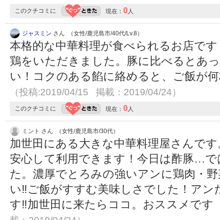
0
このクチコミに
現在：
人
ジャスミン
さん （女性/鹿児島市/40代/Lv.8）
本格的な中華料理が食べられるお店です
鶏をいただきました。豚に比べるとあっ
い！コクのある餡に絡めると、ご飯が何
（投稿:2019/04/15 掲載：2019/04/24）
0
このクチコミに
現在：
人
ミント さん （女性/鹿児島市/30代）
加世田にある大きな中華料理屋さんです
安心して利用できます！今日は酢豚…で
た。濃厚でとろみの強いアンに鶏肉・野
い‼️ご飯がすすむ美味しさでした！ア
す‼️加世田に来たらココ。おススメです