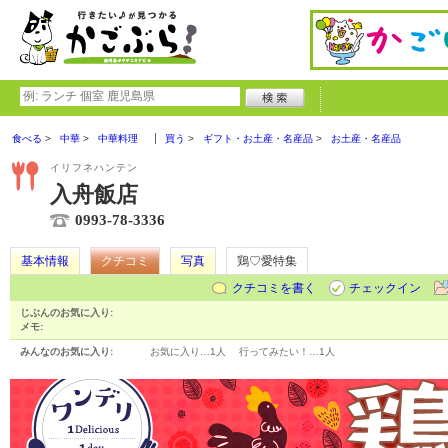
食べる
中華
中華料理
買う
ギフト・お土産・名産品
お土産・名産品
イリフネハンテン
入舟飯店
0993-78-3336
基本情報
クチコミ
写真
鶏♡愛特集
クチコミを書く
チェックイン
じぶんのお気に入り:
メモ:
みんなのお気に入り:
お気に入り…
1人
行ってみたい！…
1人