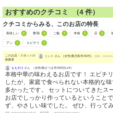
おすすめのクチコミ （
4
件）
クチコミからみる、このお店の特長
美味しい
酢鶏
ご飯
本格
店
6
4
3
3
3
アン
エビチリ
2
2
このお店・スポットの
ミント さん （女性/鹿児島市/30代）
(投稿：2019/04
推薦者
ももすけ
さん （女性/南さつま市/30代/Lv.9）
本格中華の味わえるお店です！ エビチ
したが、家庭で食べられない本格的な味
多かったです。 セットについてきたス
お店でしっかり作っているということで
ず、やさしい味でした。 ぜひ、行って