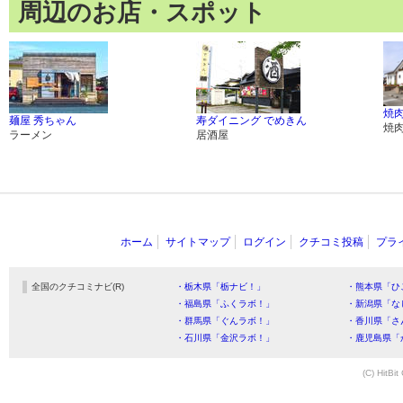
周辺のお店・スポット
焼
麺屋 秀ちゃん
寿ダイニング でめきん
焼
ラーメン
居酒屋
ホーム
サイトマップ
ログイン
クチコミ投稿
プラ
全国のクチコミナビ(R)
・栃木県「栃ナビ！」
・熊本県「ひ
・福島県「ふくラボ！」
・新潟県「な
・群馬県「ぐんラボ！」
・香川県「さ
・石川県「金沢ラボ！」
・鹿児島県「
(C) HitBit