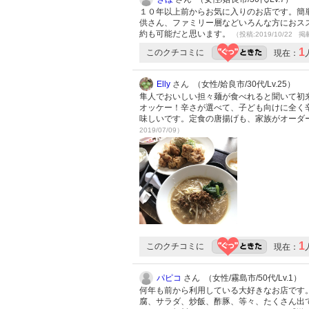
１０年以上前からお気に入りのお店です。簡
供さん、ファミリー層などいろんな方におス
約も可能だと思います。
（投稿:2019/10/22 掲
1
このクチコミに
現在：
Elly
さん （女性/姶良市/30代/Lv.25）
隼人でおいしい担々麺が食べれると聞いて初
オッケー！辛さが選べて、子ども向けに全く
味しいです。定食の唐揚げも、家族がオーダ
2019/07/09）
1
このクチコミに
現在：
パピコ
さん （女性/霧島市/50代/Lv.1）
何年も前から利用している大好きなお店です
腐、サラダ、炒飯、酢豚、等々、たくさん出