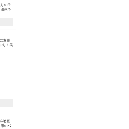
盛りの子
、団体予
に変更
ぷり！美
麻婆豆
り用のパ