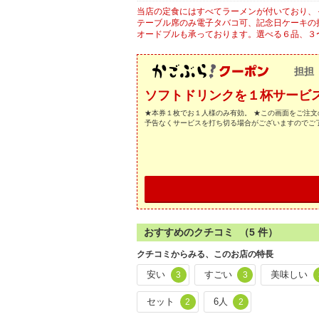
当店の定食にはすべてラーメンが付いており、＋
テーブル席のみ電子タバコ可、記念日ケーキの
オードブルも承っております。選べる６品、３〜４
担担
ソフトドリンクを１杯サービ
★本券１枚でお１人様のみ有効。 ★この画面をご注文
予告なくサービスを打ち切る場合がございますのでご
おすすめのクチコミ （
5
件）
クチコミからみる、このお店の特長
安い
すごい
美味しい
3
3
セット
6人
2
2