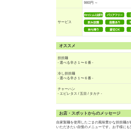
980円 ～
サービス
オススメ
担担麺
- 選べる辛さ１〜６番 -
冷し担担麺
- 選べる辛さ１〜６番 -
チャーハン
- エビレタス / 五目 / タカナ -
お店・スポットからのメッセージ
自家製麺を使用したごまの風味豊かな担担麺が
いただきたい自慢のメニューです。お子様にも