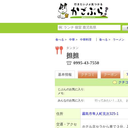
食べる
中華
中華料理
食べる
ラーメン
タンタン
担担
0995-43-7550
基本情報
クチコミ
クーポン
クチ
じぶんのお気に入り:
メモ:
みんなのお気に入り:
行ってみたい！…
2人
住所
霧島市隼人町見次325-1
交通・アクセ
ホテル京セラから車で３分、