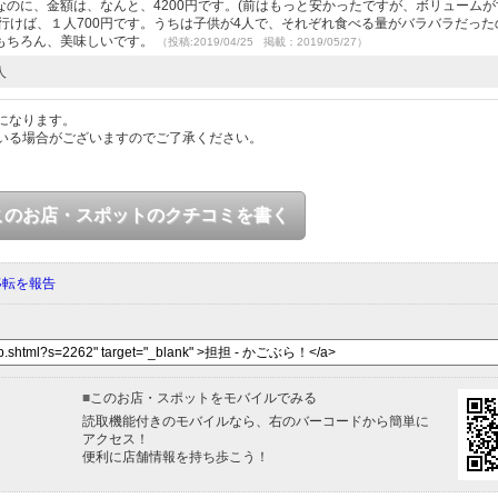
のに、金額は、なんと、4200円です。(前はもっと安かったですが、ボリュームが
人で行けば、１人700円です。うちは子供が4人で、それぞれ食べる量がバラバラだった
もちろん、美味しいです。
（投稿:2019/04/25 掲載：2019/05/27）
人
になります。
いる場合がございますのでご了承ください。
このお店・スポットのクチコミを書く
移転を報告
■
このお店・スポットをモバイルでみる
読取機能付きのモバイルなら、右のバーコードから簡単に
アクセス！
便利に店舗情報を持ち歩こう！