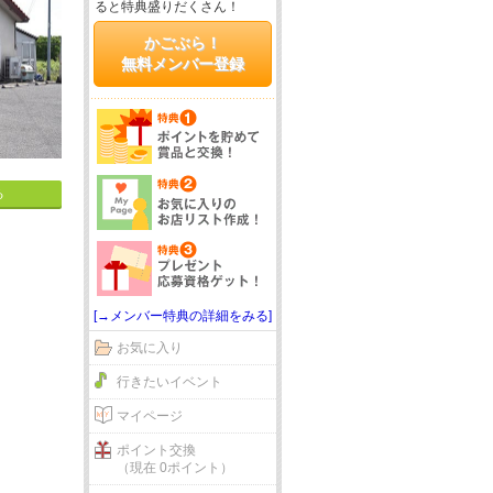
ると特典盛りだくさん！
かごぶら！
無料メンバー登録
る
[→メンバー特典の詳細をみる]
お気に入り
行きたいイベント
マイページ
ポイント交換
（現在 0ポイント）