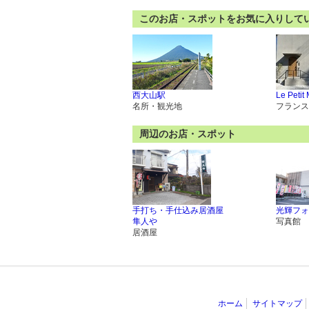
このお店・スポットをお気に入りして
西大山駅
Le Petit 
名所・観光地
フランス
周辺のお店・スポット
手打ち・手仕込み居酒屋
光輝フォ
隼人や
写真館
居酒屋
ホーム
サイトマップ