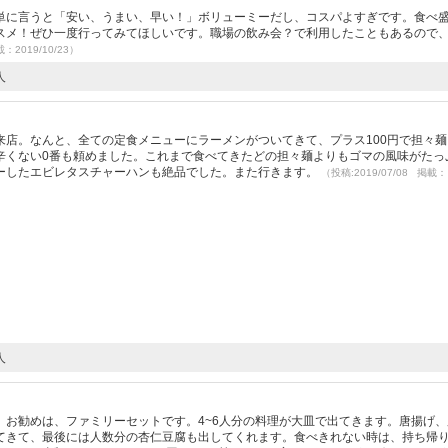
単に言うと「安い、うまい、早い！」ボリューミーだし、コスパよすぎです。食べ
スメ！ぜひ一度行ってみてほしいです。職場の飲み会？で利用したこともあるので
載：2019/10/23）
人
来店。なんと、全ての定食メニューにラーメンがついてきて、プラス100円で担々麺
辛くない0番も頼めました。これまで食べてきたどの担々麺よりもゴマの風味がたっ
ーしたエビレタスチャーハンも絶品でした。また行きます。
（投稿:2019/07/08 掲載：
人
。お勧めは、ファミリーセットです。4~6人分の料理が大皿で出てきます。唐揚げ、
てきて、最後には人数分の杏仁豆腐も出してくれます。食べきれない時は、持ち帰