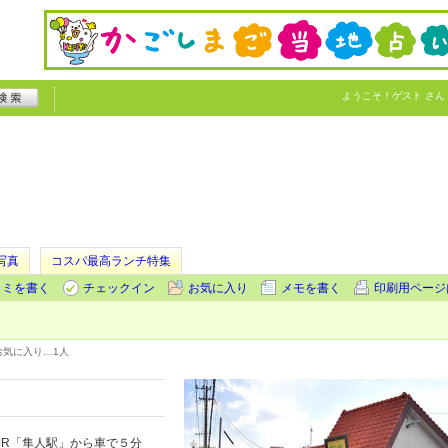
ようこそ！
ゲスト
さん
写真
コスパ最高ランチ特集
コミを書く
チェックイン
お気に入り
メモを書く
印刷用ページ
お気に入り…
1人
JR「隼人駅」から車で５分