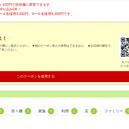
100円で担担麺に変更できます。
持ち込みOK！
名様用3,400円、4〜６名様用4,200円です。
ス！
の際にご提示ください。 ★他のクーポン券との併用はできません。 ★お店側の都合で、
了承ください。
モバ
クーポ
このクーポンを使用する
担々麺
家族
利用
店
ファミリー
3
3
3
2
2