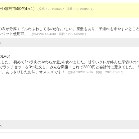
/霧島市/50代/Lv.1）
(投稿：2019/04/25 掲載：2019/05/27)
の衣が分厚くてふわふわしてるのがおいしい。座敷もあり、子連れも来やすいとこ
レジット使用可。
（投稿:2021/04/30 掲載：2021/05/01）
人
Lv.6）
ました。 初めて｢バラ肉のやわらか煮｣を食べました。甘辛いタレが絡んだ厚切りの
でランチセットを3つ注文し、みんな満腹！これで2800円と会計時に驚きでした。 
す。あっさりしたお味。オススメです！
（投稿:2020/02/16 掲載：2020/02/17）
人