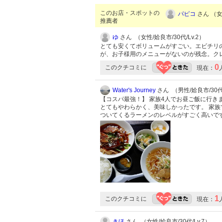
このお店・スポットの
パピコ
さん （女性
推薦者
ゆ
さん （女性/姶良市/30代/Lv.2）
とても安くてボリュームがすごい。エビチリ
が、お子様用のメニューがないのが残念。ク
0
このクチコミに
現在：
Water's Journey
さん （男性/姶良市/30代/
【コスパ最強！】 家族4人でお昼ご飯に行き
とてもやわらかく、美味しかったです。 家族
ついてくるラーメンのレベルがすごく高いで
1
このクチコミに
現在：
きほ
さん （女性/姶良市/30代/Lv.7）