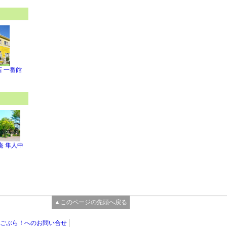
 一番館
庵 隼人中
▲このページの先頭へ戻る
ごぶら！へのお問い合せ