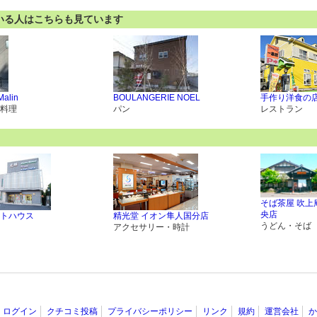
いる人はこちらも見ています
Malin
BOULANGERIE NOEL
手作り洋食の店
料理
パン
レストラン
そば茶屋 吹上
央店
トハウス
精光堂 イオン隼人国分店
うどん・そば
アクセサリー・時計
ログイン
クチコミ投稿
プライバシーポリシー
リンク
規約
運営会社
か