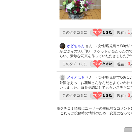
1
このクチコミに
現在：
かどちゃん
さん （女性/鹿児島市/30代/Lv
かごぶらの500円OFFチケットが当たった
らい、素敵な花束を作っていただきました(*^
0
このクチコミに
現在：
メイとはる
さん （女性/鹿児島市/50代/Lv
外観はえっ！お花屋さんなんだとよくいわれる
いしました。白を基調にしてもらいステキに
0
このクチコミに
現在：
※クチコミ情報はユーザーの主観的なコメント
これらは投稿時の情報のため、変更になって