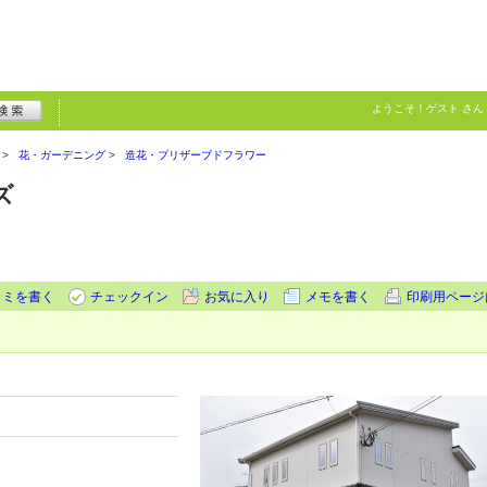
ようこそ！
ゲスト
さん
花・ガーデニング
造花・プリザーブドフラワー
ズ
コミを書く
チェックイン
お気に入り
メモを書く
印刷用ページ