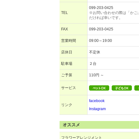
099-203-0425
TEL
※お問い合わせの際は「かご
だければ幸いです。
FAX
099-203-0425
営業時間
09:00～19:00
店休日
不定休
駐車場
２台
ご予算
110円 ～
サービス
facebook
リンク
Instagram
オススメ
フラワーアレンジメント