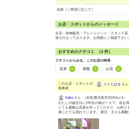
花束（ご希望に応じて）
お店・スポットからのメッセージ
生花・鉢物販売・アレンジメント・スタンド花
達も行なっております。お気軽にご相談下さいま
おすすめのクチコミ （
3
件）
クチコミからみる、このお店の特長
花束
素敵
お花
4
3
2
このお店・スポットの
メイとはる
さん 
推薦者
haka
さん （女性/鹿児島市/30代/Lv.3）
わたしの誕生日に2年生の娘が一人で、花を
とても素敵な花束を作ってくださり、お釣り
束にとても現れています。 後日、主人も素