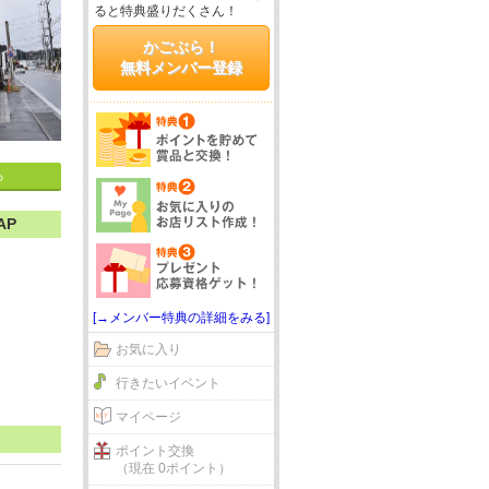
ると特典盛りだくさん！
かごぶら！
無料メンバー登録
る
AP
[→メンバー特典の詳細をみる]
お気に入り
行きたいイベント
マイページ
ポイント交換
（現在 0ポイント）