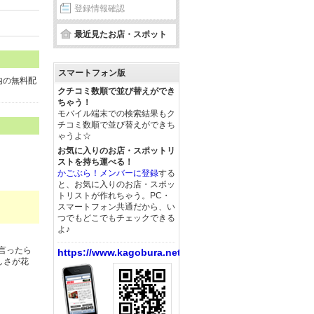
登録情報確認
最近見たお店・スポット
スマートフォン版
内の無料配
クチコミ数順で並び替えができ
ちゃう！
モバイル端末での検索結果もク
チコミ数順で並び替えができち
ゃうよ☆
お気に入りのお店・スポットリ
ストを持ち運べる！
かごぶら！メンバーに登録
する
と、お気に入りのお店・スポッ
トリストが作れちゃう。PC・
スマートフォン共通だから、い
つでもどこでもチェックできる
よ♪
言ったら
https://www.kagobura.net/
しさが花