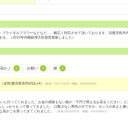
・ブライダルフラワーなどなど…。幅広く対応させて頂いております。旧鹿児島市
せ。（2015年内閣総理大臣賞受賞致しました）
花かご
お願い
娘
2
2
2
（女性/鹿児島市/50代/Lv.4）
(投稿：2017/10/25 掲載：2018/04/04)
買いに行ってくれました。お金の感覚もない娘が「千円で買えるお花をください」と
もしっかりもって帰ってきました。 口数少ない男性の方ですが、センスの良さと優
敵な花かごを買ってきてくれました。
（投稿:2020/05/31 掲載：2020/06/02）