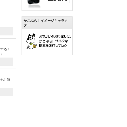
かごぶら！イメージキャラク
ター
悔するく
5）
ごをお願
）