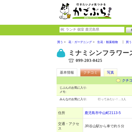
買う
花・ガーデニング
生花・観葉植物
買う
ミナミシンフラワー
099-203-0425
基本情報
クチコミ
写真
クチ
じぶんのお気に入り:
メモ:
みんなのお気に入り:
行ってみたい！…
1人
住所
鹿児島市中山町2113-5
交通・アクセ
JR谷山駅から車で約５分
ス