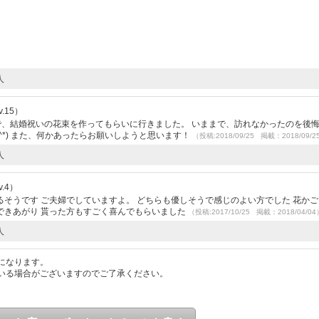
人
.15）
ので、結婚祝いの花束を作ってもらいに行きました。 いままで、訪れなかったのを後
^*) また、何かあったらお願いしようと思います！
（投稿:2018/09/25 掲載：2018/09/2
人
.4）
そうです ご夫婦でしていますよ。 どちらも優しそうで感じのよい方でした 花か
できあがり 貰った方もすごく喜んでもらいました
（投稿:2017/10/25 掲載：2018/04/04
人
になります。
いる場合がございますのでご了承ください。