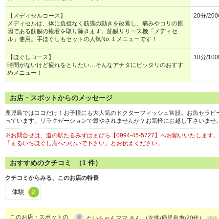
【メディセルコース】
20分/20
メディセルは、体に負担なく筋膜の動きを改善し、痛みやコリの原
因である筋膜の癒着を取り除きます。筋膜リリース機「メディセ
ル」使用。手ほぐしもセットの人気No.１メニューです！
【ほぐしコース】
10分/10
時間がないけど疲れをとりたい…そんなアナタにピッタリのおすす
めメニュー！
お店・スポットからのメッセージ
鹿児島ではココだけ！お子様にも大人気のドクターフィッシュ常設。お魚セラピ
っています。リラクゼーションで癒やされませんか？お気軽にお越し下さいませ
※お問合せは、道の駅たるみずはまびら【0994-45-5727】へお願いいたします。
「まるいちほぐし庵へつないで下さい」とお伝えください。
おすすめのクチコミ （
1
件）
クチコミからみる、このお店の特長
体験
2
このお店・スポットの
たいちゃんママ さん （女性/鹿児島市/20代）
(投稿：