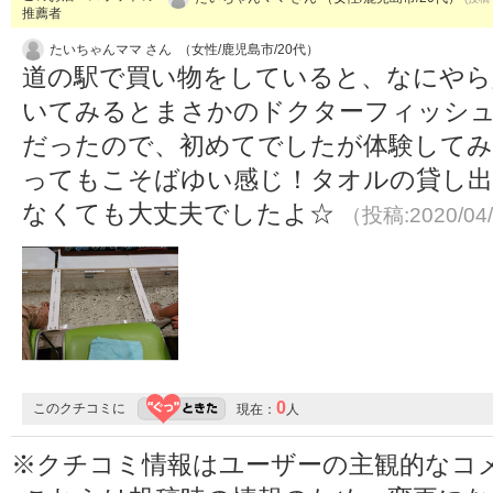
推薦者
たいちゃんママ さん （女性/鹿児島市/20代）
道の駅で買い物をしていると、なにやら人
いてみるとまさかのドクターフィッシュ
だったので、初めてでしたが体験してみ
ってもこそばゆい感じ！タオルの貸し出
なくても大丈夫でしたよ☆
（投稿:2020/04
0
このクチコミに
現在：
人
※クチコミ情報はユーザーの主観的なコ