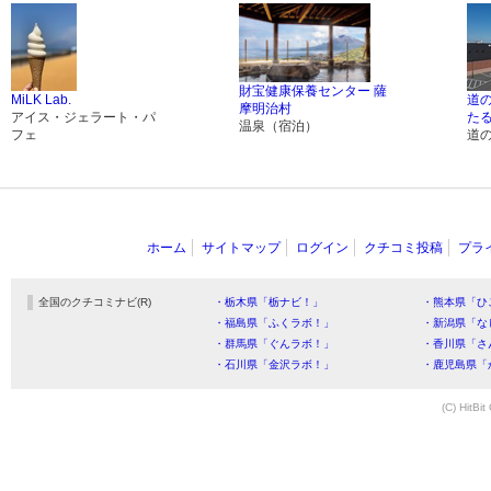
財宝健康保養センター 薩
MiLK Lab.
道
摩明治村
アイス・ジェラート・パ
た
温泉（宿泊）
フェ
道
ホーム
サイトマップ
ログイン
クチコミ投稿
プラ
全国のクチコミナビ(R)
・栃木県「栃ナビ！」
・熊本県「ひ
・福島県「ふくラボ！」
・新潟県「な
・群馬県「ぐんラボ！」
・香川県「さ
・石川県「金沢ラボ！」
・鹿児島県「
(C) HitBit