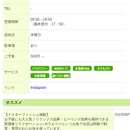
TEL
-
09:30～18:00
営業時間
（最終受付 17：50）
店休日
木曜日
駐車場
あり
ご予算
500円 ～
サービス
リンク
Instagram
オススメ
【ドクターフィッシュ体験】
5分/500
お子様にも大人気！リラックス効果・ピーリング効果を期待できる
新感覚リラクゼーション♪ガラルファというお魚で当店は阿蘇で飼
育・管理されたお魚を使っています。