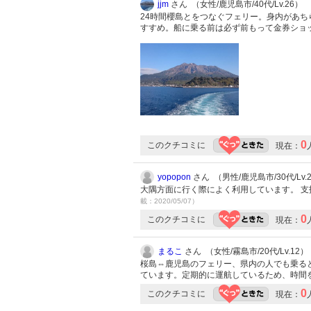
jjm
さん （女性/鹿児島市/40代/Lv.26）
24時間櫻島とをつなぐフェリー。身内があ
すすめ。船に乗る前は必ず前もって金券ショ
0
このクチコミに
現在：
yopopon
さん （男性/鹿児島市/30代/Lv.
大隅方面に行く際によく利用しています。 
載：2020/05/07）
0
このクチコミに
現在：
まるこ
さん （女性/霧島市/20代/Lv.12）
桜島⇔鹿児島のフェリー、県内の人でも乗る
ています。定期的に運航しているため、時間
0
このクチコミに
現在：