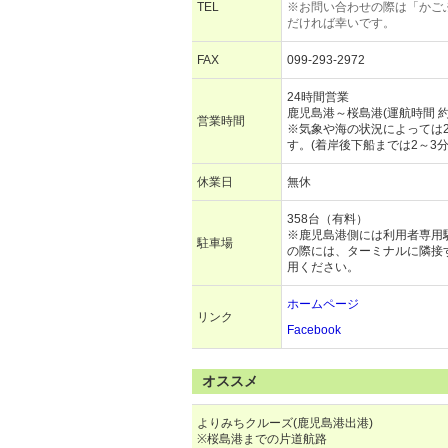
TEL
※お問い合わせの際は「かご
だければ幸いです。
FAX
099-293-2972
24時間営業
鹿児島港～桜島港(運航時間 約
営業時間
※気象や海の状況によっては
す。(着岸後下船までは2～3
休業日
無休
358台（有料）
※鹿児島港側には利用者専用
駐車場
の際には、ターミナルに隣接
用ください。
ホームページ
リンク
Facebook
オススメ
よりみちクルーズ(鹿児島港出港)
※桜島港までの片道航路