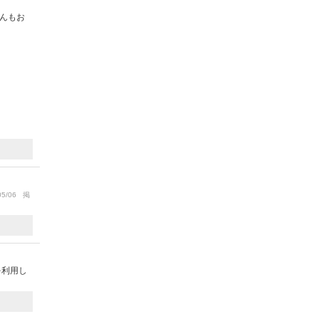
んもお
）
05/06 掲
を利用し