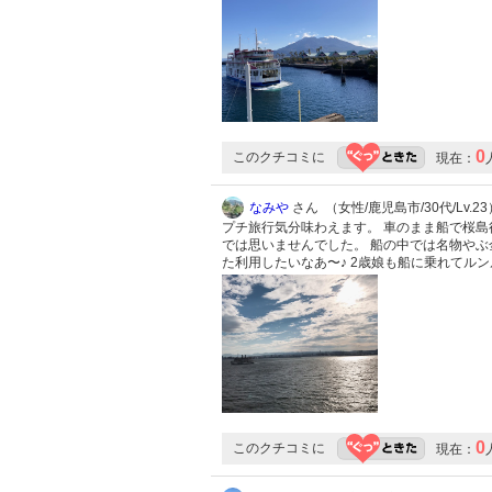
0
このクチコミに
現在：
なみや
さん （女性/鹿児島市/30代/Lv.23
プチ旅行気分味わえます。 車のまま船で桜島
では思いませんでした。 船の中では名物やぶ
た利用したいなあ〜♪ 2歳娘も船に乗れてル
0
このクチコミに
現在：