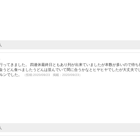
人
）
行ってきました。 四連休最終日ともあり列が出来ていましたが本数が多いので待ち
金うどん食べましたうどんは並んでいて間に合うかなとヒヤヒヤでしたが大丈夫でし
ンルンでした。
（投稿:2020/09/23 掲載：2020/09/23）
人