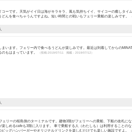
イコーです。天気がイイ日は海がキラキラ、風も気持ちイイ、サイコーの癒しタイ
うどんを食べちゃうんですよね。短い時間との戦いもフェリー乗船の楽しみです。
人
まいます。フェリー内で食べるうどんが楽しみです。最近は到着してからのMINATO
るのもはまっています。
（投稿:2019/07/11 掲載：2019/07/12）
人
島フェリーの桜島側のターミナルです。建物3階がフェリーへの乗船、下船の改札にな
楽しめるcafeも3階に入ります。 車で乗船する人（わたしも）は利用することの
でのビッグハンバーガーやオリジナルドリンクを楽しむだけでも楽しい施設ですよ。