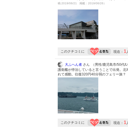
稿:2019/06/21 掲載：2019/06/26）
1
このクチコミに
現在：
大ふへん者
さん （男性/鹿児島市/50代/Lv
護衛艦が停泊していると言うことで出発。北
れて感動。往復320円40分弱のフェリー旅？
1
このクチコミに
現在：