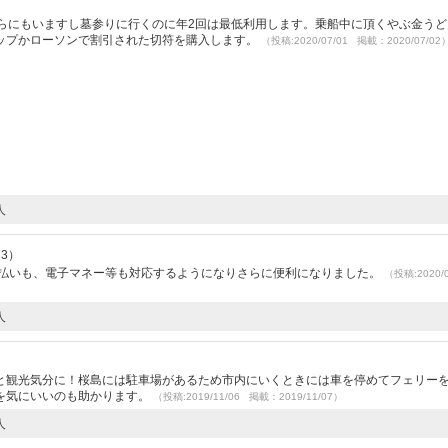
ちらにもいますし墓参りに行くのに年2回は最低利用します。乗船中に頂くやぶ金うど
ップかローソンで割引された切符を購入します。
（投稿:2020/07/01 掲載：2020/07/02
人
23）
支払いも、電子マネー等も対応するようになりさらに便利になりました。
（投稿:2020/
人
と観光気分に！桜島には駐車場があるため市内にいくときには車を停めてフェリー
を気にいいのも助かります。
（投稿:2019/11/06 掲載：2019/11/07）
人