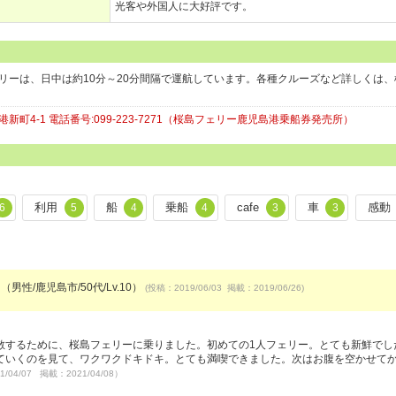
光客や外国人に大好評です。
リーは、日中は約10分～20分間隔で運航しています。各種クルーズなど詳しくは、
本港新町4-1 電話番号:099-223-7271（桜島フェリー鹿児島港乗船券発売所）
利用
船
乗船
cafe
車
感動
6
5
4
4
3
3
（男性/鹿児島市/50代/Lv.10）
(投稿：2019/06/03 掲載：2019/06/26)
）
散するために、桜島フェリーに乗りました。初めての1人フェリー。とても新鮮でし
ていくのを見て、ワクワクドキドキ。とても満喫できました。次はお腹を空かせて
1/04/07 掲載：2021/04/08）