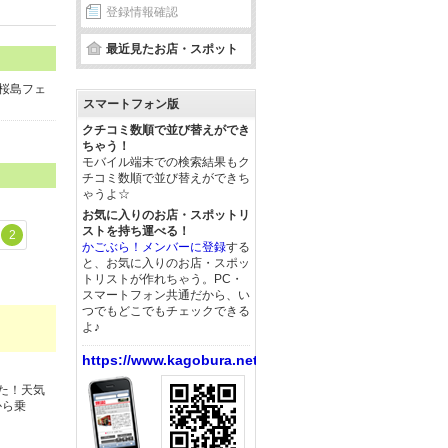
登録情報確認
最近見たお店・スポット
桜島フェ
スマートフォン版
クチコミ数順で並び替えができ
ちゃう！
モバイル端末での検索結果もク
チコミ数順で並び替えができち
ゃうよ☆
お気に入りのお店・スポットリ
ストを持ち運べる！
2
かごぶら！メンバーに登録
する
と、お気に入りのお店・スポッ
トリストが作れちゃう。PC・
スマートフォン共通だから、い
つでもどこでもチェックできる
よ♪
https://www.kagobura.net/
た！天気
から乗