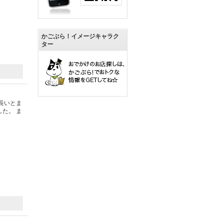
かごぶら！イメージキャラク
ター
長いとま
た。 ま