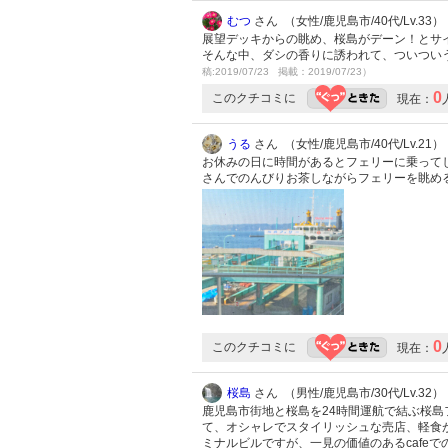
むつ
さん （女性/鹿児島市/40代/Lv.33）
展望デッキからの眺め、桜島がデーン！とサ
そんな中、ダシの香りに誘われて、ついつい
稿:2019/07/23 掲載：2019/07/23）
0
このクチコミに
現在：
うる
さん （女性/鹿児島市/40代/Lv.21）
お休みの日に時間があるとフェリーに乗ってし
さんでのんびりお茶しながらフェリーを眺め
0
このクチコミに
現在：
桜島
さん （男性/鹿児島市/30代/Lv.32）
鹿児島市街地と桜島を24時間運航で結ぶ桜
て、オシャレでスタイリッシュな売店、軽食が
ミナルビルですが、一見の価値のあるcafe