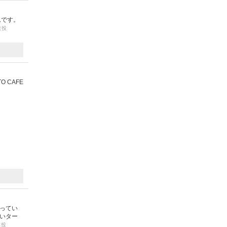
ムです。
（投
 CAFE
ってい
ないター
（投