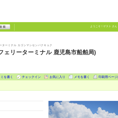
ようこそ！
ゲスト
さん
ーターミナル カゴシマシセンパクキョク
フェリーターミナル 鹿児島市船舶局)
コミを書く
チェックイン
お気に入り
メモを書く
印刷用ページ