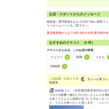
お店・スポットからのメッセージ
桜島港～鹿児島港をおよそ15分で結ぶ桜島フェ
リーホームページをご覧下さい。
鹿児島港側のりば 〒892-0814 住所:鹿児島市
おすすめのクチコミ （
9
件）
クチコミからみる、このお店の特長
フェリー
桜島
うどん
10
6
24時間
2
このお店・スポットの
大ふへん者
さん 
推薦者
panda
さん （女性/鹿児島市/40代/Lv.25
コロナの影響で旅行に行けないストレスを発
も良くてどんどん桜島が近づいて大きくなっ
り、うどんを食べたいと思います。
（投稿:202