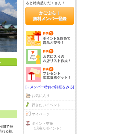
ると特典盛りだくさん！
かごぶら！
無料メンバー登録
る
[→メンバー特典の詳細をみる]
お気に入り
行きたいイベント
マイページ
ポイント交換
分間で身
（現在 0ポイント）
訪れる観