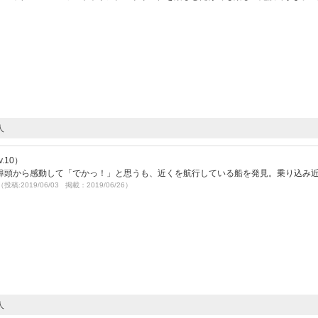
人
.10）
埠頭から感動して「でかっ！」と思うも、近くを航行している船を発見。乗り込み
（投稿:2019/06/03 掲載：2019/06/26）
人