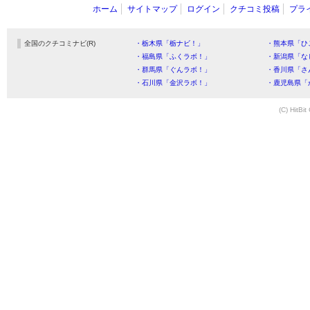
ホーム
サイトマップ
ログイン
クチコミ投稿
プラ
全国のクチコミナビ(R)
・栃木県「栃ナビ！」
・熊本県「ひ
・福島県「ふくラボ！」
・新潟県「な
・群馬県「ぐんラボ！」
・香川県「さ
・石川県「金沢ラボ！」
・鹿児島県「
(C) HitBit