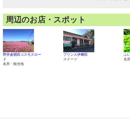
周辺のお店・スポット
野井倉開田コスモスロー
プリンス伊﨑田
ふ
ド
スイーツ
名
名所・観光地