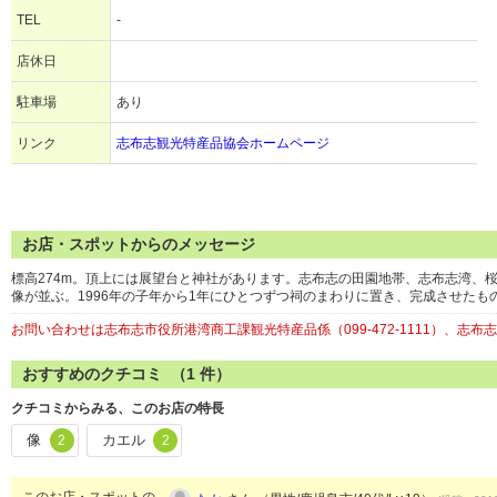
TEL
-
店休日
駐車場
あり
リンク
志布志観光特産品協会ホームページ
お店・スポットからのメッセージ
標高274m。頂上には展望台と神社があります。志布志の田園地帯、志布志湾、
像が並ぶ。1996年の子年から1年にひとつずつ祠のまわりに置き、完成させたも
お問い合わせは志布志市役所港湾商工課観光特産品係（099-472-1111）、志布志市
おすすめのクチコミ （
1
件）
クチコミからみる、このお店の特長
像
カエル
2
2
このお店・スポットの