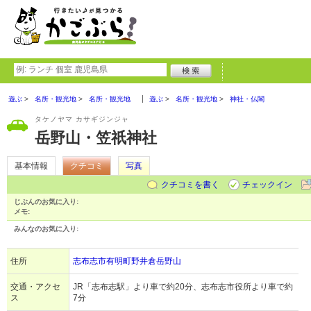
遊ぶ
名所・観光地
名所・観光地
遊ぶ
名所・観光地
神社・仏閣
タケノヤマ カサギジンジャ
岳野山・笠祇神社
基本情報
クチコミ
写真
クチコミを書く
チェックイン
じぶんのお気に入り:
メモ:
みんなのお気に入り:
住所
志布志市有明町野井倉岳野山
交通・アクセ
JR「志布志駅」より車で約20分、志布志市役所より車で約
ス
7分