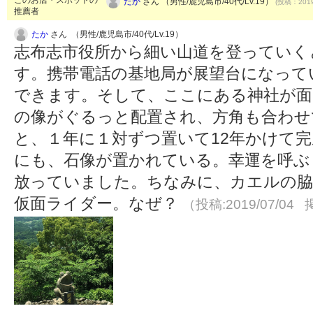
たか
さん （男性/鹿児島市/40代/Lv.19）
(投稿：2019
推薦者
たか
さん （男性/鹿児島市/40代/Lv.19）
志布志市役所から細い山道を登っていく
す。携帯電話の基地局が展望台になって
できます。そして、ここにある神社が面
の像がぐるっと配置され、方角も合わせ
と、１年に１対ずつ置いて12年かけて
にも、石像が置かれている。幸運を呼ぶ
放っていました。ちなみに、カエルの
仮面ライダー。なぜ？
（投稿:2019/07/04 