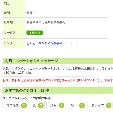
TEL
-
時間
散策自由
駐車場
開花期間中は臨時駐車場あり
サービス
リンク
志布志市観光特産品協会ホームページ
お店・スポットからのメッセージ
約2kmの道路沿いにコスモスが咲き乱れる。これは収穫後の水田約8haに種を
は10月末～11月上旬。
お問い合わせは志布志市役所港湾商工課観光特産品係（099-472-1111）、志布志市
おすすめのクチコミ （
2
件）
クチコミからみる、このお店の特長
コスモス
畑
11月
祭り
ドライブ
6
3
2
2
2