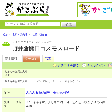
遊ぶ
名所・観光地
名所・観光地
ノイクラカイデン コスモスロード
野井倉開田コスモスロード
基本情報
クチコミ
写真
クチコミを書く
チェックイン
じぶんのお気に入り:
メモ:
みんなのお気に入り:
行ってみたい！…
1人
癒される…
1人
住所
志布志市有明町野井倉4970付近
交通・アクセ
JR「志布志駅」より車で約10分、志布志市役所より南へ約
ス
4km