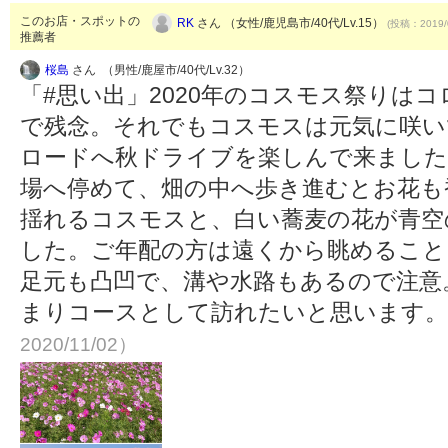
このお店・スポットの
RK
さん （女性/鹿児島市/40代/Lv.15）
(投稿：2019/
推薦者
桜島
さん （男性/鹿屋市/40代/Lv.32）
「#思い出」2020年のコスモス祭りは
で残念。それでもコスモスは元気に咲い
ロードへ秋ドライブを楽しんで来ました
場へ停めて、畑の中へ歩き進むとお花も
揺れるコスモスと、白い蕎麦の花が青空
した。ご年配の方は遠くから眺めること
足元も凸凹で、溝や水路もあるので注意
まりコースとして訪れたいと思います
2020/11/02）