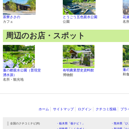
茶寮ささの
とうごう五色親水公園
花
カフェ
公園
名
周辺のお店・スポット
蓬
蓬の郷親水公園（普現堂
有明農業歴史資料館
和
湧水源）
博物館
名所・観光地
ホーム
サイトマップ
ログイン
クチコミ投稿
プラ
全国のクチコミナビ(R)
・栃木県「栃ナビ！」
・熊本県「ひ
・福島県「ふくラボ！」
・新潟県「な