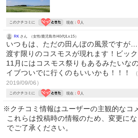
0
このクチコミに
現在：
人
RK
さん （女性/鹿児島市/40代/Lv.15）
いつもは、ただの田んぼの風景ですが…
渡す限りのコスモスが現れます！ビック
11月にはコスモス祭りもあるみたいな
イブついでに行くのもいいかも！！！
（
2019/09/06）
0
このクチコミに
現在：
人
※クチコミ情報はユーザーの主観的なコ
これらは投稿時の情報のため、変更に
でご了承ください。