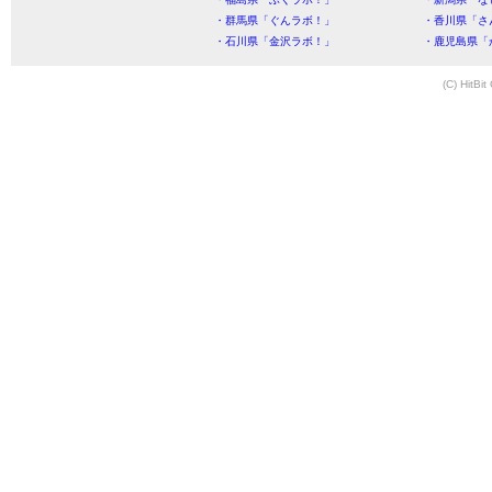
・群馬県「ぐんラボ！」
・香川県「さ
・石川県「金沢ラボ！」
・鹿児島県「
(C) HitBit