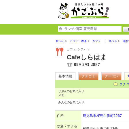
食べる
カフェ・喫茶
カフェ
食べる
自然
カフェ シラハマ
Cafeしらはま
099-293-2887
基本情報
クチコミ
クーポン
クチ
じぶんのお気に入り:
メモ:
みんなのお気に入り:
住所
鹿児島市桜島白浜町1267
交通・アクセ
桜島港から車で約13分