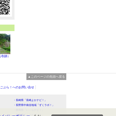
岳寺跡）
▲このページの先頭へ戻る
ごぶら！へのお問い合せ
・長崎県「長崎よかナビ！」
・長野県中南信地域「ずくラボ！」
・静岡県「い～らナビ！」
！」
・高知県「こうちドン！」