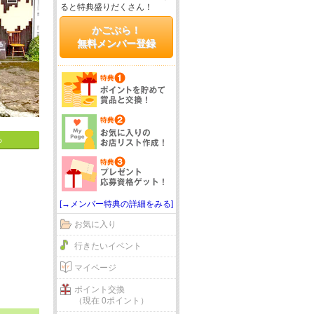
ると特典盛りだくさん！
かごぶら！
無料メンバー登録
る
[→メンバー特典の詳細をみる]
お気に入り
行きたいイベント
マイページ
ポイント交換
（現在 0ポイント）