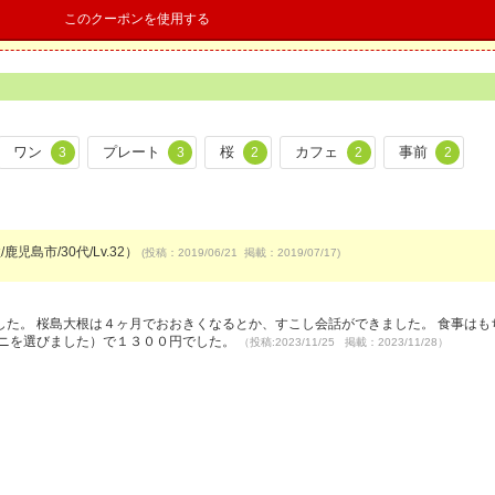
このクーポンを使用する
ワン
プレート
桜
カフェ
事前
3
3
2
2
2
鹿児島市/30代/Lv.32）
(投稿：2019/06/21 掲載：2019/07/17)
た。 桜島大根は４ヶ月でおおきくなるとか、すこし会話ができました。 食事はも
ミニを選びました）で１３００円でした。
（投稿:2023/11/25 掲載：2023/11/28）