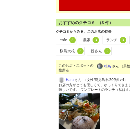
おすすめのクチコミ （
3
件）
クチコミからみる、このお店の特長
cafe
農家
ランチ
3
3
3
桜島大根
皆さん
2
2
このお店・スポットの
桜島
さん （男性/
推薦者
Haru
さん （女性/鹿児島市/30代/Lv.4）
お店の方がとても優しくて、ゆっくりできまし
味しいです。 ワンプレートのランチ（私は