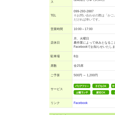
ス
099-293-2887
TEL
※お問い合わせの際は「かご
だければ幸いです。
営業時間
10:00～17:00
月、火曜日
店休日
農作業によって休みとなるこ
Facebookでお知らせいたし
駐車場
8台
席数
全25席
ご予算
500円 ～ 1,200円
サービス
リンク
Facebook