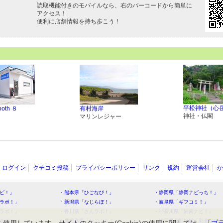
読取機能付きのモバイルなら、右のバーコードから簡単に
アクセス！
便利に店舗情報を持ち歩こう！
平松神社（心
ooth ８
有村海岸
神社・仏閣
マリンレジャー
ログイン
クチコミ投稿
プライバシーポリシー
リンク
規約
運営会社
か
ビ！」
・熊本県「ひごなび！」
・静岡県「静岡ナビっち！」
ラボ！」
・新潟県「なじらぼ！」
・岐阜県「ギフコミ！」
ラボ！」
・香川県「さんラボ！」
・神奈川県「湘南ナビ！」
ラボ！」
・鹿児島県「かごぶら！」
・埼玉県北部地域「彩北なび