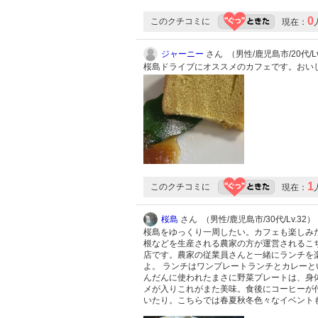
0
このクチコミに
現在：
ジャーニー
さん （男性/鹿児島市/20代/Lv
桜島ドライブにオススメのカフェです。おい
1
このクチコミに
現在：
桜島
さん （男性/鹿児島市/30代/Lv.32）
桜島をゆっくり一周したい。カフェも楽しみた
根などを生産される農家の方が運営されるこち
店です。農家の従業員さんと一緒にランチを楽
よ。 ランチはワンプレートランチとカレー
んだんに使われたまさに野菜プレートは、身体
メが入りこれがまた美味。食後にコーヒーが付
いたり。こちらでは春夏秋冬色々なイベント