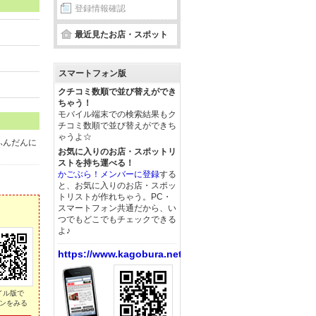
登録情報確認
最近見たお店・スポット
スマートフォン版
クチコミ数順で並び替えができ
ちゃう！
モバイル端末での検索結果もク
チコミ数順で並び替えができち
ゃうよ☆
ふんだんに
お気に入りのお店・スポットリ
ストを持ち運べる！
かごぶら！メンバーに登録
する
と、お気に入りのお店・スポッ
トリストが作れちゃう。PC・
スマートフォン共通だから、い
つでもどこでもチェックできる
よ♪
https://www.kagobura.net/
イル版で
ンをみる