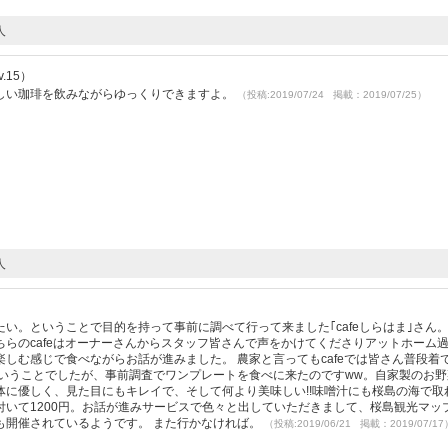
人
.15）
しい珈琲を飲みながらゆっくりできますよ。
（投稿:2019/07/24 掲載：2019/07/25）
人
い。ということで目的を持って事前に調べて行って来ました｢cafeしらはま｣さん。
らのcafeはオーナーさんからスタッフ皆さんで声をかけてくださりアットホーム
しむ感じで食べながらお話が進みました。 農家と言ってもcafeでは皆さん普段着
ということでしたが、事前調査でワンプレートを食べに来たのですww。自家製のお野
に優しく、見た目にもキレイで、そして何より美味しい!!味噌汁にも桜島の海で取
いて1200円。お話が進みサービスで色々と出していただきまして、桜島観光マッ
も開催されているようです。 また行かなければ。
（投稿:2019/06/21 掲載：2019/07/17