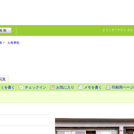
ようこそ！
ゲスト
さん
食
お食事処
写真
コミを書く
チェックイン
お気に入り
メモを書く
印刷用ページ