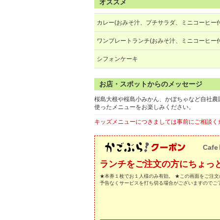
オススメ
カレー(おみそ汁、プチサラダ、ミニコーヒー
ワンプレートランチ(おみそ汁、ミニコーヒー付
シフォンケーキ
お店・スポットからのメッセージ
桜島大根や桜島小みかん、かぼちゃなど自社農
使ったメニューをお楽しみください。
キッズメニューにつきましては事前にご相談く
Caf
ランチをご注文の方にちょっ
★本券１枚でお１人様のみ有効。 ★この画面をご注文
予告なくサービスを打ち切る場合がございますのでご