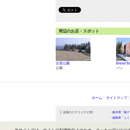
周辺のお店・スポット
古里公園
Bread B
公園
パン
ホーム
サイトマップ
全国のクチコミナビ(R)
・栃木県「栃ナ
・福島県「ふく
・群馬県「ぐん
・石川県「金沢