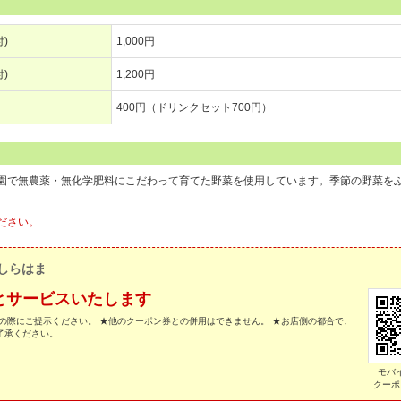
付)
1,000円
)
1,200円
400円（ドリンクセット700円）
園で無農薬・無化学肥料にこだわって育てた野菜を使用しています。季節の野菜を
ださい。
eしらはま
とサービスいたします
の際にご提示ください。 ★他のクーポン券との併用はできません。 ★お店側の都合で、
了承ください。
モバ
クーポ