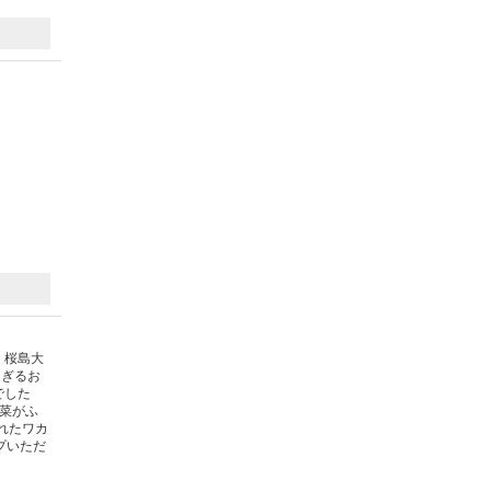
 桜島大
過ぎるお
でした
菜がふ
れたワカ
プいただ
）