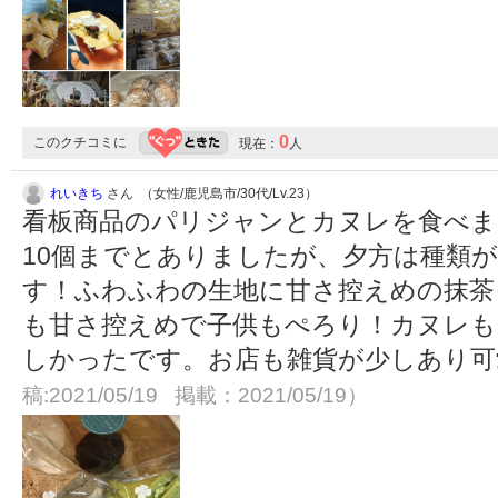
0
このクチコミに
現在：
人
れいきち
さん （女性/鹿児島市/30代/Lv.23）
看板商品のパリジャンとカヌレを食べま
10個までとありましたが、夕方は種類
す！ふわふわの生地に甘さ控えめの抹茶
も甘さ控えめで子供もぺろり！カヌレ
しかったです。お店も雑貨が少しあり
稿:2021/05/19 掲載：2021/05/19）