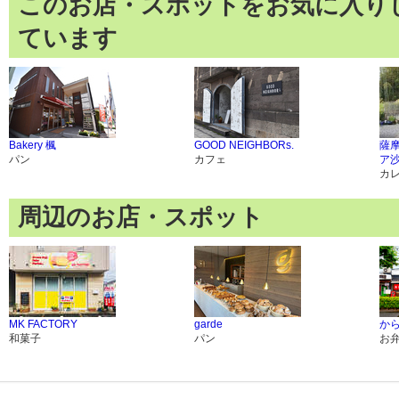
このお店・スポットをお気に入り
ています
Bakery 楓
GOOD NEIGHBORs.
薩
パン
カフェ
ア
カ
周辺のお店・スポット
MK FACTORY
garde
か
和菓子
パン
お