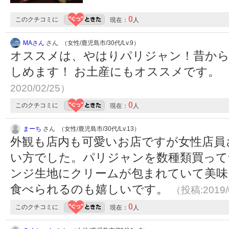
0
このクチコミに
現在：
人
MAさん
さん （女性/鹿児島市/30代/Lv.9）
オススメは、やはりパリジャン！昔から
しめます！ お土産にもオススメです。
2020/02/25）
0
このクチコミに
現在：
人
まーち
さん （女性/鹿児島市/30代/Lv.13）
外観も店内も可愛いお店ですが女性店員
い方でした。パリジャンを数種類買って
ンジ生地にクリームが包まれていて美味
食べられるのも嬉しいです。
（投稿:2019/
0
このクチコミに
現在：
人