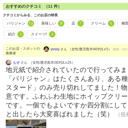
おすすめのクチコミ （
11
件）
クチコミからみる、このお店の特長
パリジャン
美味しい
店
クリーム
種
13
8
7
5
紹介
スイーツ!
3
3
このお店・スポットの
yossy
さん （女性/鹿児島市/40代/Lv.5）
(投稿：2017
推薦者
もぜ
さん （女性/鹿児島市/30代/Lv.25）
地元紙で紹介されていたので行ってみまし
「パリジャン」はたくさんあり、ある種
スタード」のみ売り切れしてました！物
意です。ふわふわ生地にホイップクリー
です。一個でもよいですか四分割にして
と出したら大変喜ばれました（笑）
（投稿