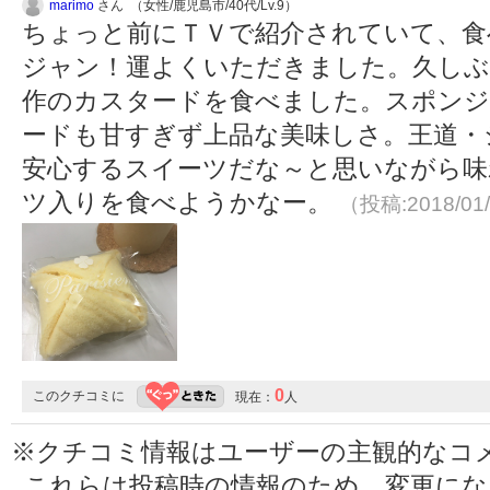
marimo
さん （女性/鹿児島市/40代/Lv.9）
ちょっと前にＴＶで紹介されていて、食
ジャン！運よくいただきました。久し
作のカスタードを食べました。スポン
ードも甘すぎず上品な美味しさ。王道・
安心するスイーツだな～と思いながら味
ツ入りを食べようかなー。
（投稿:2018/01
0
このクチコミに
現在：
人
※クチコミ情報はユーザーの主観的なコ
これらは投稿時の情報のため、変更に