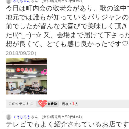
ろくちゃん
さん （女性/鹿児島市/70代/Lv.9）
今日は町内会の敬老会があり、歌の途中
地元では誰もが知っているパリジャンの
前でしたが皆んな大喜びで美味しく頂きまし
た‼︎(^_−)−☆ 又、会場まで届けて下
想が良くて、とても感じ良かったです
2018/09/20）
1
このクチコミに
現在：
人
くうじろう
さん （女性/鹿児島市/30代/Lv.4）
テレビでもよく紹介されているお店です