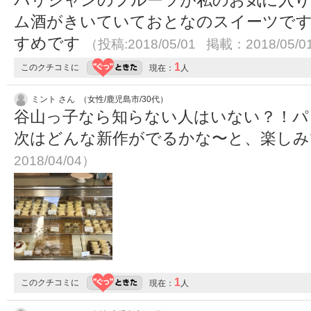
パリジャンのフルーツが私のお気に入
ム酒がきいていておとなのスイーツで
すめです
（投稿:2018/05/01 掲載：2018/05/0
1
このクチコミに
現在：
人
ミント さん （女性/鹿児島市/30代）
谷山っ子なら知らない人はいない？！パ
次はどんな新作がでるかな〜と、楽し
2018/04/04）
1
このクチコミに
現在：
人