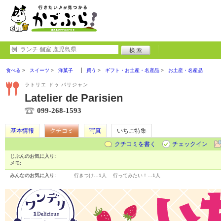
食べる
スイーツ
洋菓子
買う
ギフト・お土産・名産品
お土産・名産品
ラトリエ ドゥ パリジャン
Latelier de Parisien
099-268-1593
基本情報
クチコミ
写真
いちご特集
クチコミを書く
チェックイン
じぶんのお気に入り:
メモ:
みんなのお気に入り:
行きつけ…
1人
行ってみたい！…
1人