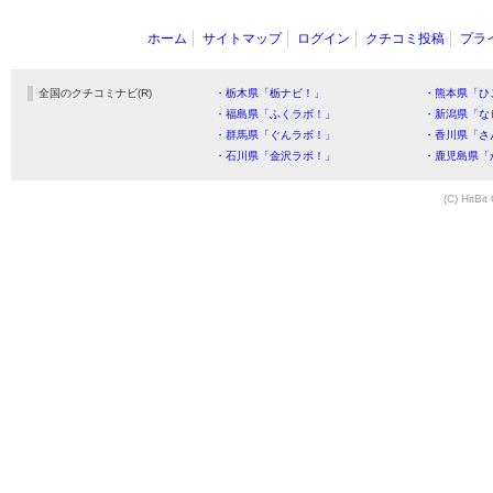
ホーム
サイトマップ
ログイン
クチコミ投稿
プラ
全国のクチコミナビ(R)
・栃木県「栃ナビ！」
・熊本県「ひ
・福島県「ふくラボ！」
・新潟県「な
・群馬県「ぐんラボ！」
・香川県「さ
・石川県「金沢ラボ！」
・鹿児島県「
(C) HitBit