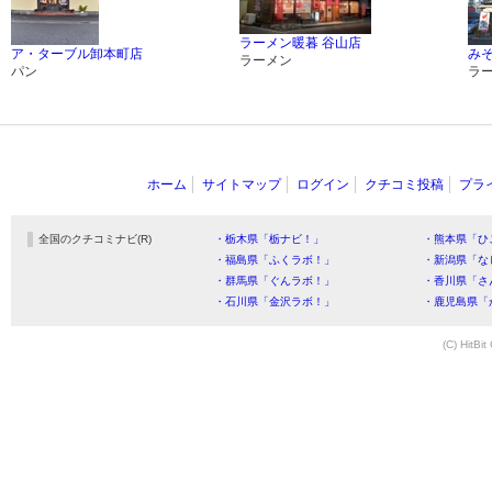
ラーメン暖暮 谷山店
ア・ターブル卸本町店
みそ
ラーメン
パン
ラ
ホーム
サイトマップ
ログイン
クチコミ投稿
プラ
全国のクチコミナビ(R)
・栃木県「栃ナビ！」
・熊本県「ひ
・福島県「ふくラボ！」
・新潟県「な
・群馬県「ぐんラボ！」
・香川県「さ
・石川県「金沢ラボ！」
・鹿児島県「
(C) HitBit