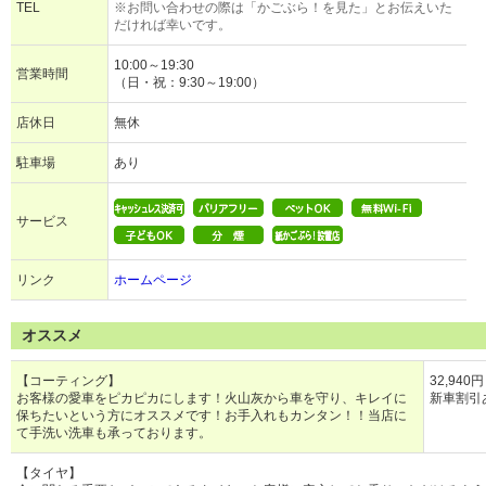
TEL
※お問い合わせの際は「かごぶら！を見た」とお伝えいた
だければ幸いです。
10:00～19:30
営業時間
（日・祝：9:30～19:00）
店休日
無休
駐車場
あり
サービス
リンク
ホームページ
オススメ
【コーティング】
32,940
お客様の愛車をピカピカにします！火山灰から車を守り、キレイに
新車割引
保ちたいという方にオススメです！お手入れもカンタン！！当店に
て手洗い洗車も承っております。
【タイヤ】