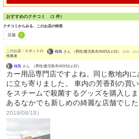
おすすめのクチコミ （
1
件）
クチコミからみる、このお店の特長
店舗
2
このお店・スポットの
桜島
さん （男性/鹿児島市/40代/Lv.32）
(投稿：2019
推薦者
桜島
さん （男性/鹿児島市/40代/Lv.32）
カー用品専門店ですよね。同じ敷地内に
に立ち寄りました。 車内の芳香剤の買
をスチームで殺菌するグッズを購入しま
あるなかでも新しめの綺麗な店舗でし
2019/08/19）