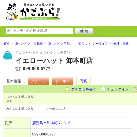
買う
車・バイク・自転車
車・バイク用品
暮らし
カーライフ
修理・車検
イエローハット オロシホンマチテン
イエローハット 卸本町店
099-808-0777
基本情報
クチコミ
クーポン
写真
クチコミを書く
チェックイン
じぶんのお気に入り:
メモ:
みんなのお気に入り:
クーポン…
1人
住所
鹿児島市卸本町７-３-５
099-808-0777