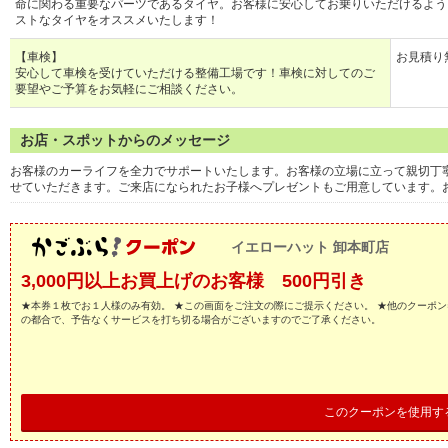
命に関わる重要なパーツであるタイヤ。お客様に安心してお乗りいただけるよう
ストなタイヤをオススメいたします！
【車検】
お見積り
安心して車検を受けていただける整備工場です！車検に対してのご
要望やご予算をお気軽にご相談ください。
お店・スポットからのメッセージ
お客様のカーライフを全力でサポートいたします。お客様の立場に立って親切丁
せていただきます。ご来店になられたお子様へプレゼントもご用意しています。
イエローハット 卸本町店
3,000円以上お買上げのお客様 500円引き
★本券１枚でお１人様のみ有効。 ★この画面をご注文の際にご提示ください。 ★他のクーポン
の都合で、予告なくサービスを打ち切る場合がございますのでご了承ください。
このクーポンを使用す