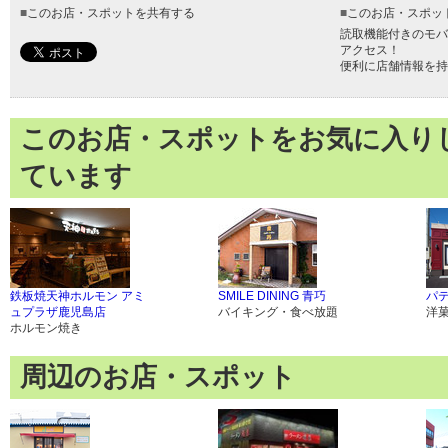
■
このお店・スポットを共有する
■
このお店・スポッ
読取機能付きのモバ
アクセス！
便利に店舗情報を持
このお店・スポットをお気に入り
ています
鉄板焼天神ホルモン アミ
SMILE DINING 青巧
パ
ュプラザ鹿児島店
バイキング・食べ放題
洋
ホルモン焼き
周辺のお店・スポット