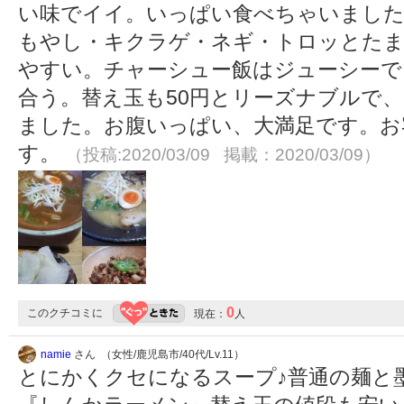
い味でイイ。いっぱい食べちゃいました
もやし・キクラゲ・ネギ・トロッとたま
やすい。チャーシュー飯はジューシーで
合う。替え玉も50円とリーズナブルで
ました。お腹いっぱい、大満足です。お
す。
（投稿:2020/03/09 掲載：2020/03/09）
0
このクチコミに
現在：
人
namie
さん （女性/鹿児島市/40代/Lv.11）
とにかくクセになるスープ♪普通の麺と