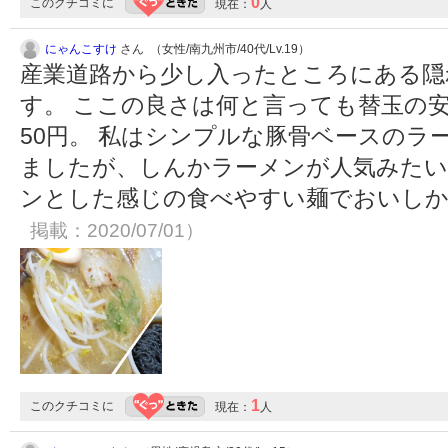
0
このクチコミに
現在：
人
にゃんこすけ
さん （女性/南九州市/40代/Lv.19）
産業道路から少し入ったところにある隠
す。 ここの良さは何と言っても替玉の
50円。 私はシンプルな豚骨ベースのラ
ましたが、しんかラーメンが人気みたい
ンとした感じの食べやすい麺でおいし
掲載：2020/07/01）
1
このクチコミに
現在：
人