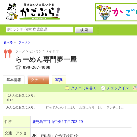
食べる
ラーメン
ラーメンセンモンユメイチヤ
らーめん専門夢一屋
099-267-4008
基本情報
クチコミ
写真
クチコミを書く
チェックイン
じぶんのお気に入り:
メモ:
みんなのお気に入り:
行ってみたい！…
1人
お気に入り…
1人
ランチ…
1人
住所
鹿児島市谷山中央2丁目702-29
交通・アクセ
JR「谷山駅」から徒歩約7分