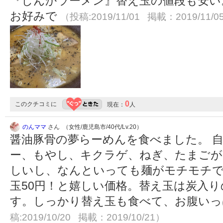
『しんかラーメン』替え玉の値段も安い
お好みで
（投稿:2019/11/01 掲載：2019/11/0
0
このクチコミに
現在：
人
のんママ
さん （女性/鹿児島市/40代/Lv.20）
醤油豚骨の夢らーめんを食べました。 
ー、もやし、キクラゲ、ねぎ、たまごが
しいし、なんといっても麺がモチモチで
玉50円！と嬉しい価格。替え玉は炭入
す。しっかり替え玉も食べて、お腹い
稿:2019/10/20 掲載：2019/10/21）