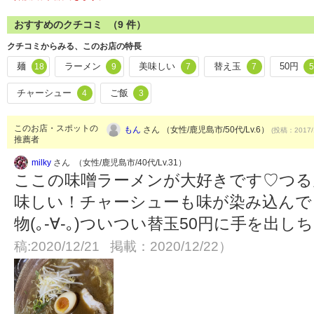
おすすめのクチコミ （
9
件）
クチコミからみる、このお店の特長
麺
ラーメン
美味しい
替え玉
50円
18
9
7
7
5
チャーシュー
ご飯
4
3
このお店・スポットの
もん
さん （女性/鹿児島市/50代/Lv.6）
(投稿：2017/
推薦者
milky
さん （女性/鹿児島市/40代/Lv.31）
ここの味噌ラーメンが大好きです♡つる
味しい！チャーシューも味が染み込んで
物(｡-∀-｡)ついつい替玉50円に手を出
稿:2020/12/21 掲載：2020/12/22）