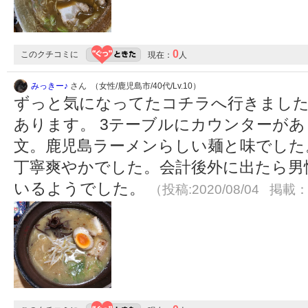
0
このクチコミに
現在：
人
みっきー♪
さん （女性/鹿児島市/40代/Lv.10）
ずっと気になってたコチラへ行きました
あります。 3テーブルにカウンターがあ
文。鹿児島ラーメンらしい麺と味でした
丁寧爽やかでした。会計後外に出たら男
いるようでした。
（投稿:2020/08/04 掲載：2