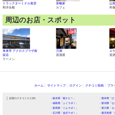
トラックターミナル食堂
茶暢家
山
和洋全般
カフェ
和
周辺のお店・スポット
来来亭 アクロスプラザ南
万潮
エ
栄店
居酒屋
居
ラーメン
ホーム
サイトマップ
ログイン
クチコミ投稿
プラ
全国のクチコミナビ(R)
・栃木県「栃ナビ！」
・熊本県「ひ
・福島県「ふくラボ！」
・新潟県「な
・群馬県「ぐんラボ！」
・香川県「さ
・石川県「金沢ラボ！」
・鹿児島県「