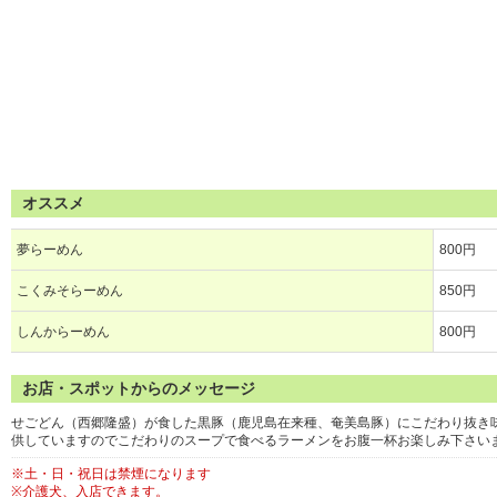
オススメ
夢らーめん
800円
こくみそらーめん
850円
しんからーめん
800円
お店・スポットからのメッセージ
せごどん（西郷隆盛）が食した黒豚（鹿児島在来種、奄美島豚）にこだわり抜き
供していますのでこだわりのスープで食べるラーメンをお腹一杯お楽しみ下さい
※土・日・祝日は禁煙になります
※介護犬、入店できます。