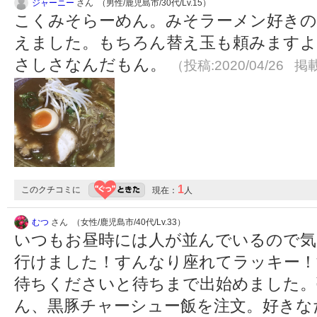
ジャーニー
さん （男性/鹿児島市/30代/Lv.15）
こくみそらーめん。みそラーメン好きの
えました。もちろん替え玉も頼みますよ
さしさなんだもん。
（投稿:2020/04/26 掲載
1
このクチコミに
現在：
人
むつ
さん （女性/鹿児島市/40代/Lv.33）
いつもお昼時には人が並んでいるので
行けました！すんなり座れてラッキー！
待ちくださいと待ちまで出始めました。
ん、黒豚チャーシュー飯を注文。好きな