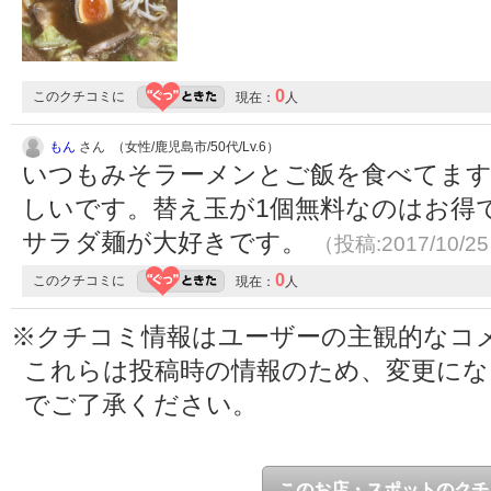
0
このクチコミに
現在：
人
もん
さん （女性/鹿児島市/50代/Lv.6）
いつもみそラーメンとご飯を食べてます
しいです。替え玉が1個無料なのはお得
サラダ麺が大好きです。
（投稿:2017/10/2
0
このクチコミに
現在：
人
※クチコミ情報はユーザーの主観的なコ
これらは投稿時の情報のため、変更に
でご了承ください。
このお店・スポットのクチ