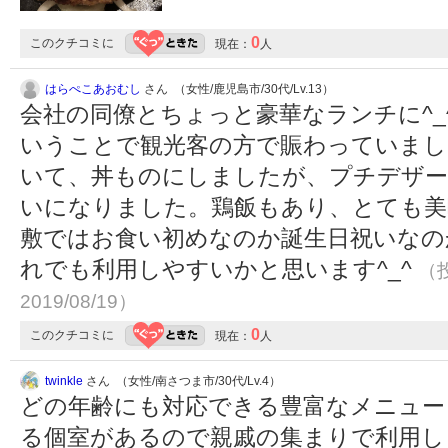
0
このクチコミに
現在：
人
はらぺこあおむし
さん （女性/鹿児島市/30代/Lv.13）
会社の同僚とちょっと豪華なランチに^
いうことで観光客の方で賑わっていまし
いて、丼ものにしましたが、プチデザ
いになりました。鶏飯もあり、とても美
敷ではお食い初めなのか誕生日祝いなの
れでも利用しやすいかと思います^_^
（投
2019/08/19）
0
このクチコミに
現在：
人
twinkle
さん （女性/南さつま市/30代/Lv.4）
どの年齢にも対応できる豊富なメニュー
る個室があるので親戚の集まりで利用し