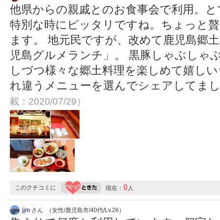
他県からの親戚とのお食事会で利用。と
特別な時にピッタリですね。ちょっと贅
ます。 地元民ですが、改めて鹿児島郷
児島グルメランチ」。 黒豚しゃぶしゃ
しづつ様々な郷土料理を楽しめて嬉しい
れ違うメニューを選んでシェアしてま
載：2020/07/29）
0
このクチコミに
現在：
人
jjm
さん （女性/鹿児島市/40代/Lv.26）