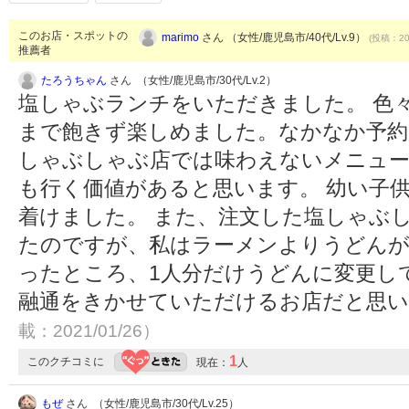
このお店・スポットの
marimo
さん （女性/鹿児島市/40代/Lv.9）
(投稿：201
推薦者
たろうちゃん
さん （女性/鹿児島市/30代/Lv.2）
塩しゃぶランチをいただきました。 色
まで飽きず楽しめました。なかなか予約
しゃぶしゃぶ店では味わえないメニュー
も行く価値があると思います。 幼い子
着けました。 また、注文した塩しゃぶ
たのですが、私はラーメンよりうどんが
ったところ、1人分だけうどんに変更し
融通をきかせていただけるお店だと思
載：2021/01/26）
1
このクチコミに
現在：
人
もぜ
さん （女性/鹿児島市/30代/Lv.25）