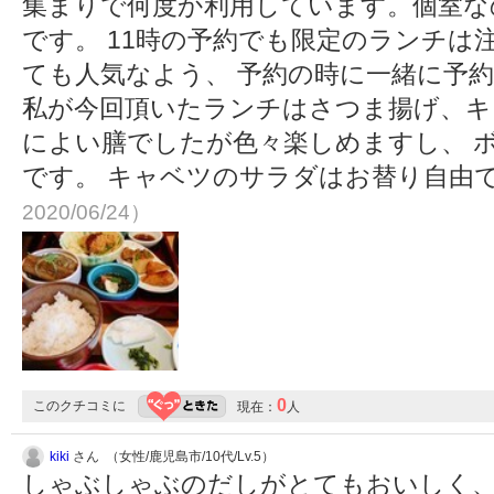
集まりで何度か利用しています。個室な
です。 11時の予約でも限定のランチは
ても人気なよう、 予約の時に一緒に予
私が今回頂いたランチはさつま揚げ、キ
によい膳でしたが色々楽しめますし、 
です。 キャベツのサラダはお替り自由
2020/06/24）
0
このクチコミに
現在：
人
kiki
さん （女性/鹿児島市/10代/Lv.5）
しゃぶしゃぶのだしがとてもおいしく、