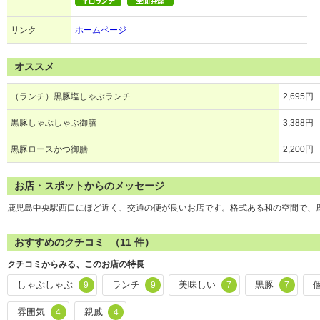
リンク
ホームページ
オススメ
（ランチ）黒豚塩しゃぶランチ
2,695円
黒豚しゃぶしゃぶ御膳
3,388円
黒豚ロースかつ御膳
2,200円
お店・スポットからのメッセージ
鹿児島中央駅西口にほど近く、交通の便が良いお店です。格式ある和の空間で、
おすすめのクチコミ （
11
件）
クチコミからみる、このお店の特長
しゃぶしゃぶ
ランチ
美味しい
黒豚
9
9
7
7
雰囲気
親戚
4
4