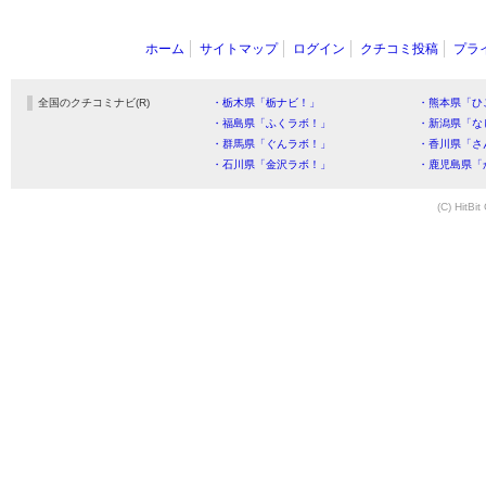
ホーム
サイトマップ
ログイン
クチコミ投稿
プラ
全国のクチコミナビ(R)
・栃木県「栃ナビ！」
・熊本県「ひ
・福島県「ふくラボ！」
・新潟県「な
・群馬県「ぐんラボ！」
・香川県「さ
・石川県「金沢ラボ！」
・鹿児島県「
(C) HitBit