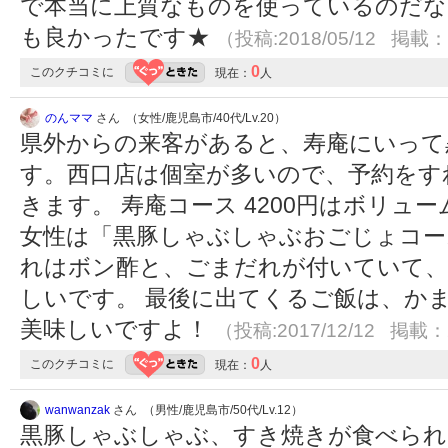
で本当に上質なものを使っているのだな
も良かったです★
（投稿:2018/05/12 掲載：2
0
このクチコミに
現在：
人
のんママ
さん （女性/鹿児島市/40代/Lv.20）
県外からの来客があると、寿庵にいって
す。西口店は個室が多いので、予約をす
きます。 寿庵コース 4200円はボリュ
女性は「黒豚しゃぶしゃぶおごじょコース」
れはボン酢と、ごまだれが付いていて、
しいです。 最後に出てくるご飯は、か
美味しいですよ！
（投稿:2017/12/12 掲載：2
0
このクチコミに
現在：
人
wanwanzak
さん （男性/鹿児島市/50代/Lv.12）
黒豚しゃぶしゃぶ、すき焼きが食べられ