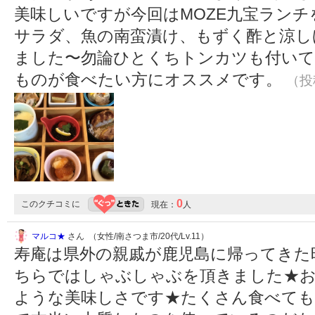
美味しいですが今回はMOZE九宝ラン
サラダ、魚の南蛮漬け、もずく酢と涼し
ました〜勿論ひとくちトンカツも付い
ものが食べたい方にオススメです。
（投稿
0
このクチコミに
現在：
人
マルコ★
さん （女性/南さつま市/20代/Lv.11）
寿庵は県外の親戚が鹿児島に帰ってきた
ちらではしゃぶしゃぶを頂きました★
ような美味しさです★たくさん食べて