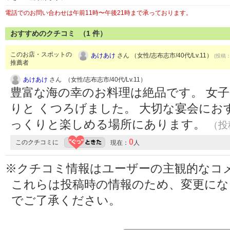
電話でのお問い合わせは午前11時〜午後21時まで承っております。
おすすめのクチコミ （
1
件）
このお店・スポットの
あけあけ
さん （女性/志布志市/40代/Lv.11）
(投稿：
推薦者
あけあけ
さん （女性/志布志市/40代/Lv.11）
豊富な海の幸のお料理は絶品です。 女
りと くつろげました。 大切な宴会にお
っくりと楽しめる場所にあります。
（投稿
0
このクチコミに
現在：
人
※クチコミ情報はユーザーの主観的なコ
これらは投稿時の情報のため、変更に
でご了承ください。