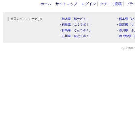
ホーム
サイトマップ
ログイン
クチコミ投稿
プラ
全国のクチコミナビ(R)
・栃木県「栃ナビ！」
・熊本県「ひ
・福島県「ふくラボ！」
・新潟県「な
・群馬県「ぐんラボ！」
・香川県「さ
・石川県「金沢ラボ！」
・鹿児島県「
(C) HitBit