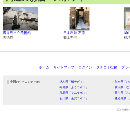
鹿児島市立美術館
日本料理 石原
城
美術館
郷土料理
和
ホーム
サイトマップ
ログイン
クチコミ投稿
プラ
全国のクチコミナビ(R)
・栃木県「栃ナビ！」
・熊本県「ひ
・福島県「ふくラボ！」
・新潟県「な
・群馬県「ぐんラボ！」
・香川県「さ
・石川県「金沢ラボ！」
・鹿児島県「
(C) HitBit