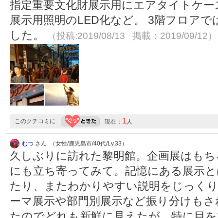
指定重要文化財展示用にエアタイトケー
展示用照明のLED化など。 3階フロアで
した。
（投稿:2019/08/13 掲載：2019/09/12）
1
このクチコミに
現在：
人
むつ
さん （女性/鹿児島市/40代/Lv.33）
久しぶりに訪れた黎明館。企画展はもち
にも立ち寄ってみて。記憶にある展示と
たり、またわかりやすい説明をじっく
ーマ展示や部門別展示など振り分けもさ
たのでどれも新鮮に見えたが、特に目を