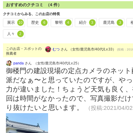
おすすめのクチコミ （
4
件）
クチコミからみる、このお店の特長
展示
歴史
黎明
紹介
鹿児島
10
6
4
3
3
人々
2
このお店・スポットの
むつ
さん （女性/鹿児島市/40代/Lv.33）
(投稿：2018
推薦者
panda
さん （女性/鹿児島市/40代/Lv.25）
御楼門の建設現場の定点カメラのネット
派だなぁ〜と思っていたのですが、やっ
力が違いました！ちょうど天気も良く、
回は時間がなかったので、写真撮影だけ
り抜けたいと思います。
（投稿:2021/04/0