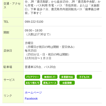
分、JR「鹿児島駅」から徒歩15分、JR「鹿児島中央駅」か
交通・アクセ
ら市電・バス利用 市電・バス「市役所前」または「水族館
ス
口」下車 徒歩７分、鹿児島市内巡回観光バス「薩摩義士碑
前」下車すぐ
TEL
099-222-5100
09:00～18:00
開館
（入館は17:30まで）
月曜日
（月曜日が祝日の時は開館・翌日休み）
店休日
毎月25日
（25日が土・日・祝日の時は開館）
12月31日〜１月２日
駐車場
普通車125台、バス20台
サービス
ホームページ
リンク
Facebook