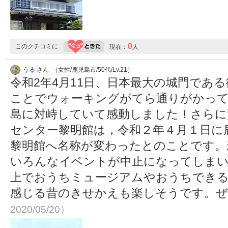
0
このクチコミに
現在：
人
うる
さん （女性/鹿児島市/50代/Lv.21）
令和2年4月11日、日本最大の城門であ
ことでウォーキングがてら通りがかって
島に対峙していて感動しました！さらに
センター黎明館は，令和２年４月１日に
黎明館へ名称が変わったとのことです。
いろんなイベントが中止になってしま
上でおうちミュージアムやおうちでき
感じる昔のきせかえも楽しそうです。
2020/05/20）