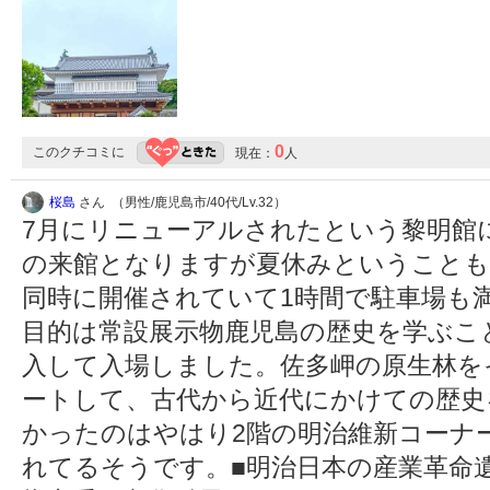
0
このクチコミに
現在：
人
桜島
さん （男性/鹿児島市/40代/Lv.32）
7月にリニューアルされたという黎明館
の来館となりますが夏休みということも
同時に開催されていて1時間で駐車場も
目的は常設展示物鹿児島の歴史を学ぶこと
入して入場しました。佐多岬の原生林を
ートして、古代から近代にかけての歴史
かったのはやはり2階の明治維新コーナ
れてるそうです。■明治日本の産業革命