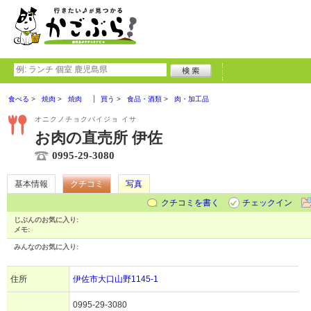
食べる
焼肉
焼肉
買う
食品・酒類
肉・加工品
オニクノチョクバイジョ イサ
お肉の直売所 伊佐
0995-29-3080
基本情報
クチコミ
写真
クチコミを書く
チェックイン
じぶんのお気に入り:
メモ:
みんなのお気に入り:
住所
伊佐市大口山野1145-1
0995-29-3080