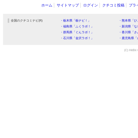
ホーム
サイトマップ
ログイン
クチコミ投稿
プラ
全国のクチコミナビ(R)
・栃木県「栃ナビ！」
・熊本県「ひ
・福島県「ふくラボ！」
・新潟県「な
・群馬県「ぐんラボ！」
・香川県「さ
・石川県「金沢ラボ！」
・鹿児島県「
(C) HitBit