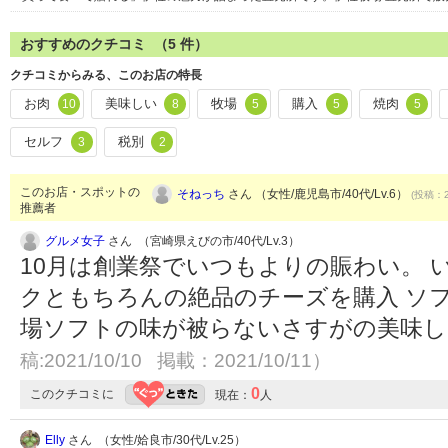
おすすめのクチコミ （
5
件）
クチコミからみる、このお店の特長
お肉
美味しい
牧場
購入
焼肉
10
8
5
5
5
セルフ
税別
3
2
このお店・スポットの
そねっち
さん （女性/鹿児島市/40代/Lv.6）
(投稿：2
推薦者
グルメ女子
さん （宮崎県えびの市/40代/Lv.3）
10月は創業祭でいつもよりの賑わい。 
クともちろんの絶品のチーズを購入 ソ
場ソフトの味が被らないさすがの美味し
稿:2021/10/10 掲載：2021/10/11）
0
このクチコミに
現在：
人
Elly
さん （女性/姶良市/30代/Lv.25）