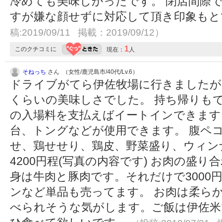
冷めても美味しかったです。 閉店間際
すが嫌な顔せずに対応して頂き印象も
稿:2019/09/11 掲載：2019/09/12）
1
このクチコミに
現在：
人
そねっち
さん （女性/鹿児島市/40代/Lv.6）
ドライブがてら伊佐牧場に行きましたが
くらいの美味しさでした。 持ち帰りもでき
の入場料を支払えばイートインできます
台、トングなどが使用できます。 腹ペ
せ、鶏せせり、鶏皮、野菜盛り、ウィン
4200円程(写真の内容です) お肉の盛
身は牛肉と豚肉です。それだけで3000円
ンなど単品も売ってます。 お肉は柔ら
べられそうな気がします。ご飯は伊佐米