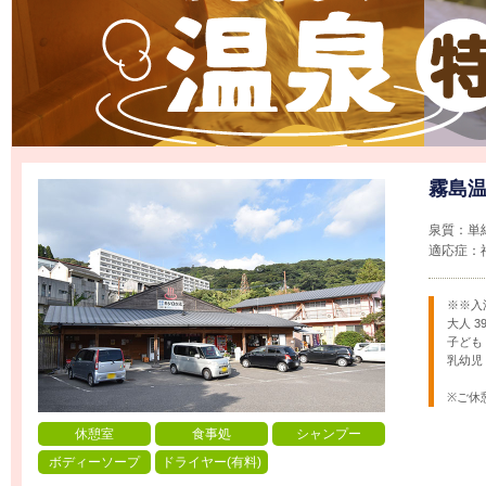
霧島
泉質：単
適応症：
※※入
大人 3
子ども 
乳幼児 
※ご休
休憩室
食事処
シャンプー
ボディーソープ
ドライヤー(有料)