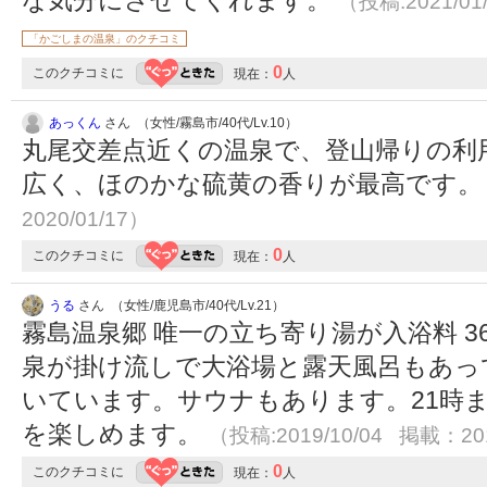
（投稿:2021/01
「かごしまの温泉」のクチコミ
0
このクチコミに
現在：
人
あっくん
さん （女性/霧島市/40代/Lv.10）
丸尾交差点近くの温泉で、登山帰りの利
広く、ほのかな硫黄の香りが最高です
2020/01/17）
0
このクチコミに
現在：
人
うる
さん （女性/鹿児島市/40代/Lv.21）
霧島温泉郷 唯一の立ち寄り湯が入浴料 3
泉が掛け流しで大浴場と露天風呂もあっ
いています。サウナもあります。21時
を楽しめます。
（投稿:2019/10/04 掲載：201
0
このクチコミに
現在：
人