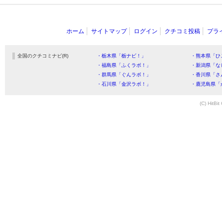
ホーム
サイトマップ
ログイン
クチコミ投稿
プラ
全国のクチコミナビ(R)
・栃木県「栃ナビ！」
・熊本県「ひ
・福島県「ふくラボ！」
・新潟県「な
・群馬県「ぐんラボ！」
・香川県「さ
・石川県「金沢ラボ！」
・鹿児島県「
(C) HitBit