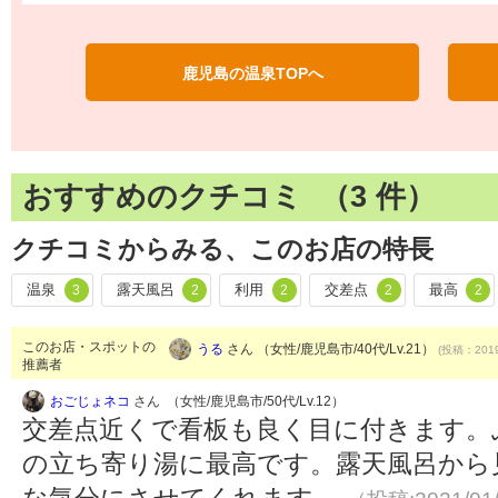
鹿児島の温泉TOPへ
おすすめのクチコミ （
3
件）
クチコミからみる、このお店の特長
温泉
露天風呂
利用
交差点
最高
3
2
2
2
2
このお店・スポットの
うる
さん （女性/鹿児島市/40代/Lv.21）
(投稿：2019
推薦者
おごじょネコ
さん （女性/鹿児島市/50代/Lv.12）
交差点近くで看板も良く目に付きます。
の立ち寄り湯に最高です。露天風呂から
な気分にさせてくれます。