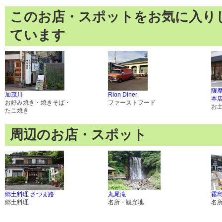
このお店・スポットをお気に入り
ています
薩
加茂川
Rion Diner
本
お好み焼き・焼きそば・
ファーストフード
お
たこ焼き
周辺のお店・スポット
郷土料理 さつま路
丸尾滝
霧
郷土料理
名所・観光地
名