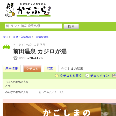
遊ぶ
温泉・入浴施設
日帰り温泉
マエダオンセン カジロガユ
前田温泉 カジロが湯
0995-78-4126
基本情報
クチコミ
写真
かごしまの温泉
クチコミを書く
チェックイン
じぶんのお気に入り:
メモ:
みんなのお気に入り:
行ってみたい！…
1人