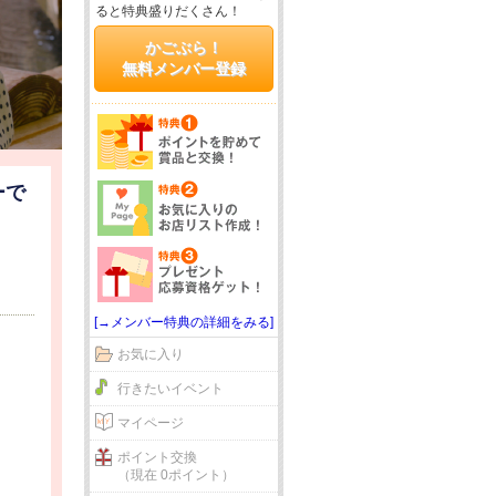
ると特典盛りだくさん！
かごぶら！
無料メンバー登録
ーで
[→メンバー特典の詳細をみる]
お気に入り
行きたいイベント
マイページ
ポイント交換
（現在 0ポイント）