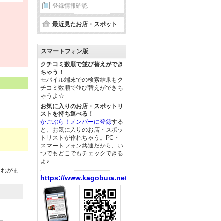
登録情報確認
最近見たお店・スポット
スマートフォン版
クチコミ数順で並び替えができ
ちゃう！
モバイル端末での検索結果もク
チコミ数順で並び替えができち
ゃうよ☆
お気に入りのお店・スポットリ
ストを持ち運べる！
かごぶら！メンバーに登録
する
と、お気に入りのお店・スポッ
トリストが作れちゃう。PC・
スマートフォン共通だから、い
つでもどこでもチェックできる
よ♪
これがま
https://www.kagobura.net/