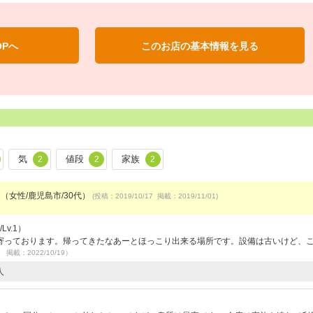
OPへ
このお店の基本情報を見る
気
値段
家族
2
2
2
 （女性/鹿児島市/30代）
(投稿：2019/10/17 掲載：2019/11/01)
Lv.1）
寄っております。帰ってきたなあーとほっこり出来る場所です。設備は古いけど、
8 掲載：2022/10/19）
人