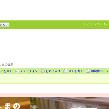
ようこそ！
ゲスト
さん
しまの温泉
コミを書く
チェックイン
お気に入り
メモを書く
印刷用ページ