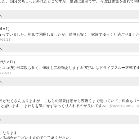
た。 国分のちょっと外れたとこですが、泉質は最高です。 今度は家族を連れて利
人
Lv.1）
なっていました。初めて利用しましたが、値段も安く、家族でゆっくり過ごせまし
/07/13）
人
/Lv.11）
コ(笑) 部屋数も多く、値段も二種類あります♨ 支払いはドライブスルー方式です(^
/11/26）
人
風呂がたくさんありますが、こちらの温泉は朝から夜遅くまで開いていて、料金もリ
だったと思います。 まわりを気にせずゆっくり入れるのが良いです♪♪
（投稿:2019/10/17
人
になります。
いる場合がございますのでご了承ください。