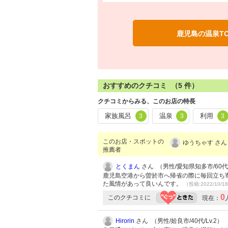
鹿児島の温泉T
おすすめのクチコミ （
5
件）
クチコミからみる、このお店の特長
家族風呂
温泉
利用
3
3
3
このお店・スポットの
ゆうちゃす さん
推薦者
とくまん
さん （男性/愛知県知多市/60代/
鹿児島空港から曽於市へ帰省の際に毎回立ち
た風情があって良いんです。
（投稿:2022/10/1
0
このクチコミに
現在：
Hirorin
さん （男性/姶良市/40代/Lv.2）