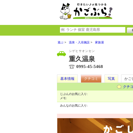
遊ぶ
温泉・入浴施設
家族湯
シゲヒサオンセン
重久温泉
0995-45-5468
基本情報
クチコミ
写真
かご
クチ
じぶんのお気に入り:
メモ:
みんなのお気に入り: