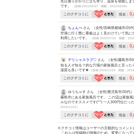
先日通りがかりに立ち寄り、温泉を堪能しまし
です。
（投稿:2021/02/07 掲載：2021/02/08）
0
このクチコミに
現在：
ちょんぺ
さん （女性/宮崎県都城市/20代/
空港に行く際に看板はよく見かけていて気に
利用したいです。
（投稿:2020/07/10 掲載：2020
0
このクチコミに
現在：
デリシャスラブ♡
さん （女性/霧島市/50代
知る人ぞ知る？的な穴場の家族風呂と言ったらコ
湯質も良いです❀
（投稿:2019/11/25 掲載：2019
0
このクチコミに
現在：
ゆうちゃす さん （女性/鹿児島市/30代）
霧島市にある家族風呂です。 この辺は家族
ルなのでオススメです(^^) 一人300円位
2019/11/01）
0
このクチコミに
現在：
※クチコミ情報はユーザーの主観的なコメント
これらは投稿時の情報のため、変更になって