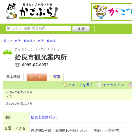
遊ぶ
名所・観光地
名所・観光地
アイラシカンコウアンナイジョ
姶良市観光案内所
0995-67-6052
基本情報
クチコミ
写真
クチコミを書く
チェックイン
じぶんのお気に入り:
メモ:
みんなのお気に入り:
住所
姶良市宮島町1-5
交通・アクセ
県道465号線（旧国道10号線）沿い、「帖佐」バス停前