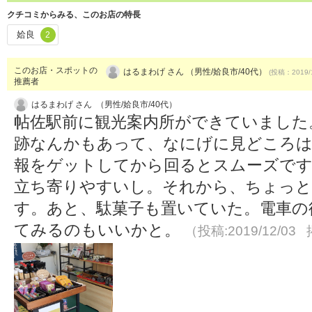
クチコミからみる、このお店の特長
姶良
2
このお店・スポットの
はるまわげ さん （男性/姶良市/40代）
(投稿：2019/
推薦者
はるまわげ さん （男性/姶良市/40代）
帖佐駅前に観光案内所ができていました
跡なんかもあって、なにげに見どころは
報をゲットしてから回るとスムーズです
立ち寄りやすいし。それから、ちょっと
す。あと、駄菓子も置いていた。電車の
てみるのもいいかと。
（投稿:2019/12/03 