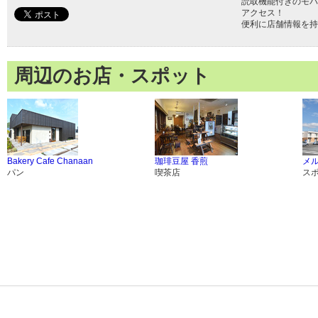
読取機能付きのモバ
アクセス！
便利に店舗情報を持
周辺のお店・スポット
Bakery Cafe Chanaan
珈琲豆屋 香煎
メ
パン
喫茶店
ス