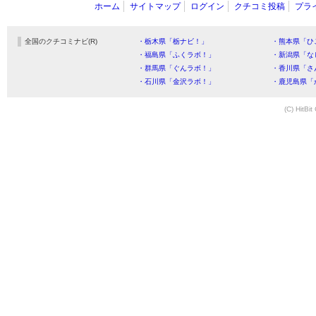
ホーム
サイトマップ
ログイン
クチコミ投稿
プラ
全国のクチコミナビ(R)
・栃木県「栃ナビ！」
・熊本県「ひ
・福島県「ふくラボ！」
・新潟県「な
・群馬県「ぐんラボ！」
・香川県「さ
・石川県「金沢ラボ！」
・鹿児島県「
(C) HitBit