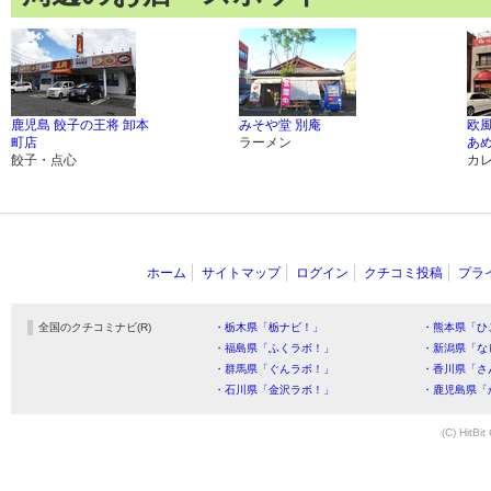
鹿児島 餃子の王将 卸本
みそや堂 別庵
欧
町店
ラーメン
あ
餃子・点心
カ
ホーム
サイトマップ
ログイン
クチコミ投稿
プラ
全国のクチコミナビ(R)
・栃木県「栃ナビ！」
・熊本県「ひ
・福島県「ふくラボ！」
・新潟県「な
・群馬県「ぐんラボ！」
・香川県「さ
・石川県「金沢ラボ！」
・鹿児島県「
(C) HitBit