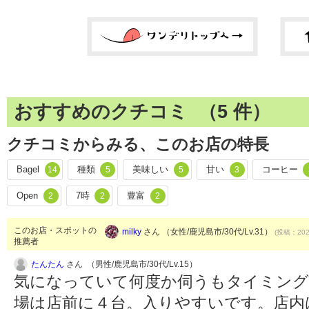
おすすめのクチコミ （
5
件）
クチコミからみる、このお店の特長
Bagel
種類
美味しい
甘い
コーヒー
14
5
5
3
Open
7時
豊富
2
2
2
このお店・スポットの
milky
さん （女性/鹿児島市/30代/Lv.31）
(投稿：2020
推薦者
たんたん
さん （男性/鹿児島市/30代/Lv.15）
気になっていて何度か伺うもタイミング
場は店前に４台。入りやすいです。店内