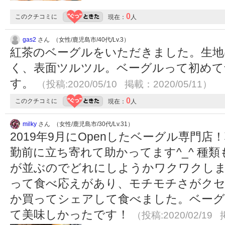
0
このクチコミに
現在：
人
gas2
さん （女性/鹿児島市/40代/Lv.3）
紅茶のベーグルをいただきました。生地
く、表面ツルツル。ベーグルって初めて
す。
（投稿:2020/05/10 掲載：2020/05/11）
0
このクチコミに
現在：
人
milky
さん （女性/鹿児島市/30代/Lv.31）
2019年9月にOpenしたベーグル専門
勤前に立ち寄れて助かってます^_^ 種
が並ぶのでどれにしようかワクワクし
って食べ応えがあり、モチモチさがクセ
か買ってシェアして食べました。ベー
て美味しかったです！
（投稿:2020/02/19 