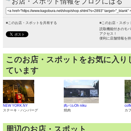
お店・スポット情報をブログにはる
■
このお店・スポットを共有する
■
このお店・スポッ
読取機能付きのモバ
アクセス！
便利に店舗情報を持
このお店・スポットをお気に入り
ています
NEW YORK.NY
肉バルOh niku
cof
ステーキ・ハンバーグ
焼肉
カ
周辺のお店・スポット