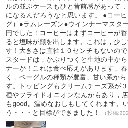
ルの並ぶケースもひと昔前感があって，
になるんだろうなと思います。 ●コー
グ）●ラムレーズン●ウインナーマスタ
円でした！コーヒーはまずコーヒーが香
ると塩味が顔を出します。これは，少し
す！大きさは直径１０センチもないので
スタードは，かぶりつくと生地の中か
ナーが！これは食べ応えがあります。春
く，ベーグルの種類が豊富。甘い系から
す。トッピングもクリームチーズ系が３
種やフライドオニオンなんかもあり，
もgood。温めなおしもしてくれます。
う・・・と目標ができました！
（投稿:202