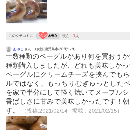
1
このクチコミに
現在：
人
あゆこ
さん （女性/鹿児島市/30代/Lv.9）
十数種類のベーグルがあり何を買おうか
種類購入しましたが、どれも美味しかっ
ベーグルにクリームチーズを挟んでもら
ルではなく、もっちりむぎゅっとした
を家で半分にして軽く焼いてメープルシ
香ばしさに甘みで美味しかったです！朝7
す。
（投稿:2021/02/14 掲載：2021/02/15）