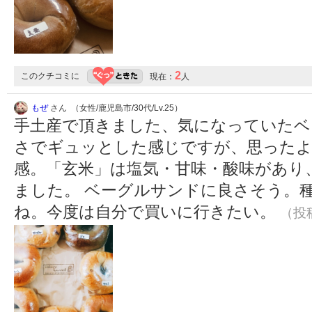
2
このクチコミに
現在：
人
もぜ
さん （女性/鹿児島市/30代/Lv.25）
手土産で頂きました、気になっていたベー
さでギュッとした感じですが、思った
感。「玄米」は塩気・甘味・酸味があり
ました。 ベーグルサンドに良さそう。
ね。今度は自分で買いに行きたい。
（投稿