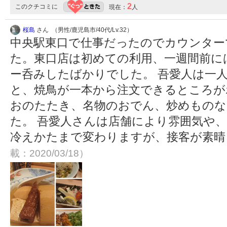
2
このクチコミに
現在：
人
桜島
さん （男性/鹿児島市/40代/Lv.32）
中央駅東口で仕事だったのでカウンター
た。東口店は初めての利用、一週間前に
ー呑みしたばかりでした。 吾愛人は一
と、焼鳥が一本から注文できるところが
おのたたき、名物のおでん、炒めものな
た。 吾愛人さんは店舗により雰囲気や
冷えかたまで変わりますが、接客が素
載：2020/03/18）