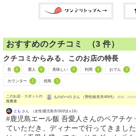
おすすめのクチコミ （
3
件）
クチコミからみる、このお店の特長
吾
愛人
美味しい
利用
おでん
6
6
3
3
3
カウンター
焼鳥
2
2
このお店・スポットの
もののべの さん （男性/姶良市/40代）
(投稿：2020/
推薦者
とも
さん （女性/鹿児島市/30代/Lv.18）
#鹿児島エール飯 吾愛人さんのペアチ
ていただき、ディナーで行ってきまし