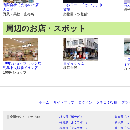
有限会社 くだものの店
いおワールド かごしま水
鹿
カコイ
族館
観
野菜・果物・直売所
動物園・水族館
周辺のお店・スポット
ト
100円ショップ ワッツ鹿
目からうろこ
イ
児島中央駅前イオン店
和洋全般
カ
100円ショップ
ホーム
サイトマップ
ログイン
クチコミ投稿
プラ
全国のクチコミナビ(R)
・栃木県「栃ナビ！」
・熊本県「ひ
・福島県「ふくラボ！」
・新潟県「な
・群馬県「ぐんラボ！」
・香川県「さ