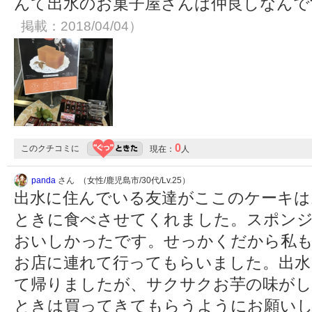
んて出水のお菓子屋さんは仲良しなんですね
掲載：2018/04/04）
0
このクチコミに
現在：
人
panda
さん （女性/鹿児島市/30代/Lv.25）
出水に住んでいる友達がここのケーキは
ときに食べさせてくれました。スポン
おいしかったです。せっかくだから私
お店に連れて行ってもらいました。出水
て帰りましたが、サクサクお芋の味がし
ときは買ってきてもらうようにお願い