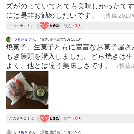
ズがのっていてとても美味しかったです
には是非お勧めしたいです。
（投稿:2019/
1
このクチコミに
現在：
人
つるだま
さん （女性/鹿児島市/30代/Lv.6）
焼菓子、生菓子ともに豊富なお菓子屋さ
もぎ饅頭を購入しました。どら焼きは生
よく、他とは違う美味しさです。
（投稿:2
0
このクチコミに
現在：
人
くりあき
さん （男性/鹿児島市/50代/Lv.2）