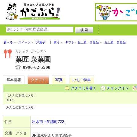
食べる
スイーツ
洋菓子
買う
ギフト・お土産・名産品
お土産・名産品
カショウ センカエン
菓匠 泉菓園
0996-62-5508
基本情報
クチコミ
写真
いちご特集
クチコミを書く
チェックイン
じぶんのお気に入り:
メモ:
みんなのお気に入り:
住所
出水市上知識町722
交通・アクセ
JR出水駅より車で約5分