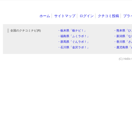
ホーム
サイトマップ
ログイン
クチコミ投稿
プラ
全国のクチコミナビ(R)
・栃木県「栃ナビ！」
・熊本県「ひ
・福島県「ふくラボ！」
・新潟県「な
・群馬県「ぐんラボ！」
・香川県「さ
・石川県「金沢ラボ！」
・鹿児島県「
(C) HitBit