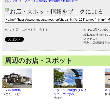
このお店・スポットの情報変更や閉店・移転を報告
お店・スポット情報をブログにはる
■
このお店・スポットを共有する
■
このお店・スポッ
読取機能付きのモバ
アクセス！
便利に店舗情報を持
周辺のお店・スポット
ふく福 出水店
出水市ツル博物館 クレイ
キ
うどん・そば
ンパークいずみ
和
博物館