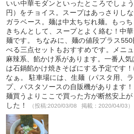
いい中華モダンといったところでしょうか
円）をチョイス。スープはあっさりし
ガラベース。麺は中太ちぢれ麺。もっち
きちんとして、スープとよく絡む！中華
麺です。 ちなみに、麺の値段プラス55
べる三点セットもおすすめです。メニュ
麻辣系、餡かけ系があります。一番人気
は石鍋餡かけ焼きそばにする予定です！
なぁ。 駐車場には、生麺（パスタ用、
プ、パスタソースの自販機があります！
麺買うよりここで買った方が断然安上が
した！
（投稿:2020/03/08 掲載：2020/04/03）