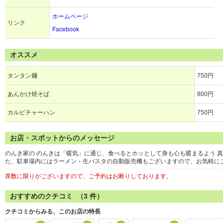
ホームページ
リンク
Facebook
オススメ
タンタン麺
750円
あんかけ焼そば
800円
カルビチャーハン
750円
お店・スポットからのメッセージ
のんき家の のんきは「暖気」に通じ、食べるとホッとして身も心も暖まるよう 
た、駐車場内にはラーメン・生パスタの自動販売機もございますので、お気軽に
席数に限りがございますので、ご予約はお断りしております。
おすすめのクチコミ （
3
件）
クチコミからみる、このお店の特長