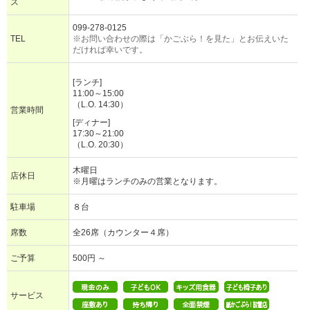
ス
099-278-0125
TEL
※お問い合わせの際は「かごぶら！を見た」とお伝えいた
だければ幸いです。
[ランチ]
11:00～15:00
（L.O. 14:30）
営業時間
[ディナー]
17:30～21:00
（L.O. 20:30）
木曜日
店休日
※月曜はランチのみの営業となります。
駐車場
８台
席数
全26席（カウンター４席）
ご予算
500円 ～
サービス