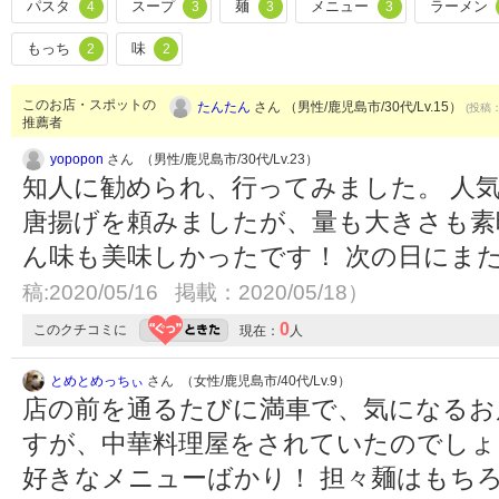
パスタ
スープ
麺
メニュー
ラーメン
4
3
3
3
もっち
味
2
2
このお店・スポットの
たんたん
さん （男性/鹿児島市/30代/Lv.15）
(投稿：
推薦者
yopopon
さん （男性/鹿児島市/30代/Lv.23）
知人に勧められ、行ってみました。 人
唐揚げを頼みましたが、量も大きさも素
ん味も美味しかったです！ 次の日にま
稿:2020/05/16 掲載：2020/05/18）
0
このクチコミに
現在：
人
とめとめっちぃ
さん （女性/鹿児島市/40代/Lv.9）
店の前を通るたびに満車で、気になるお
すが、中華料理屋をされていたのでしょ
好きなメニューばかり！ 担々麺はもち