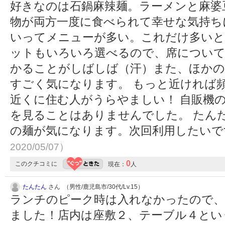
好きなのは石鍋麻辣麺。ラーメンと麻婆
物が両方一度に食べられて幸せな気持ち
いってメニューが多い。これだけ多いと
ットもいろいろ選べるので、席について
かることがしばしば（汗）また、ほかの
すごく気になります。 もっと近ければ
近くに住む人がうらやましい！ 自販機
を見ることはありませんでした。 たん
の麺が気になります。次回利用したい
2020/05/07）
0
このクチコミに
現在：
人
たんたん
さん （男性/鹿児島市/30代/Lv.15）
ランチのピーク時は入れなかったので、
ました！店内は座敷２、テーブル４とい