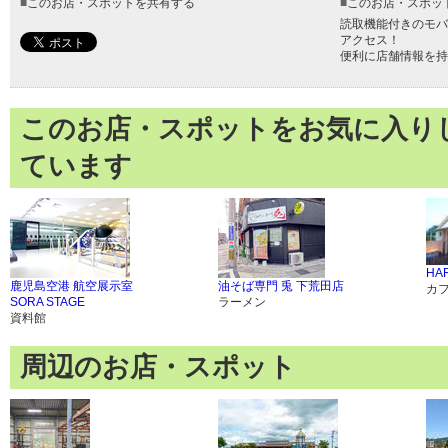
■
このお店・スポットを共有する
■
このお店・スポッ
読取機能付きのモバ
アクセス！
便利に店舗情報を持
このお店・スポットをお気に入り
ています
HAR
鹿児島空港 航空展示室
油そば専門 兎 下荒田店
カ
SORA STAGE
ラーメン
資料館
周辺のお店・スポット