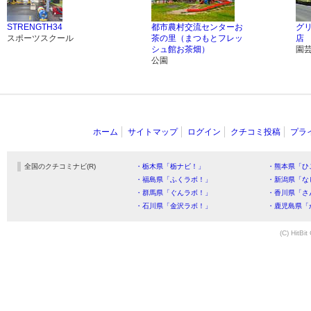
STRENGTH34
都市農村交流センターお
グ
スポーツスクール
茶の里（まつもとフレッ
店
シュ館お茶畑）
園
公園
ホーム
サイトマップ
ログイン
クチコミ投稿
プラ
全国のクチコミナビ(R)
・栃木県「栃ナビ！」
・熊本県「ひ
・福島県「ふくラボ！」
・新潟県「な
・群馬県「ぐんラボ！」
・香川県「さ
・石川県「金沢ラボ！」
・鹿児島県「
(C) HitBit