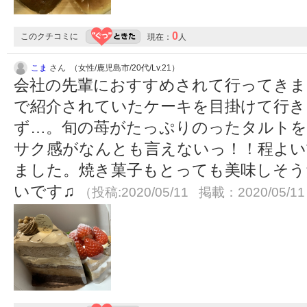
0
このクチコミに
現在：
人
こま
さん （女性/鹿児島市/20代/Lv.21）
会社の先輩におすすめされて行ってきま
で紹介されていたケーキを目掛けて行き
ず…。旬の苺がたっぷりのったタルトを
サク感がなんとも言えないっ！！程よい
ました。焼き菓子もとっても美味しそう
いです♫
（投稿:2020/05/11 掲載：2020/05/1