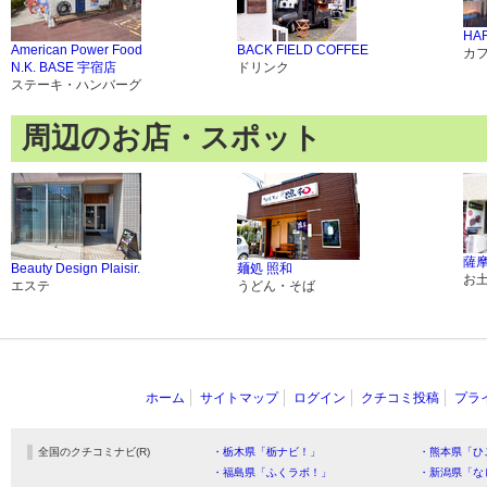
HAR
American Power Food
BACK FIELD COFFEE
カ
N.K. BASE 宇宿店
ドリンク
ステーキ・ハンバーグ
周辺のお店・スポット
薩
Beauty Design Plaisir.
麺処 照和
お
エステ
うどん・そば
ホーム
サイトマップ
ログイン
クチコミ投稿
プラ
全国のクチコミナビ(R)
・栃木県「栃ナビ！」
・熊本県「ひ
・福島県「ふくラボ！」
・新潟県「な