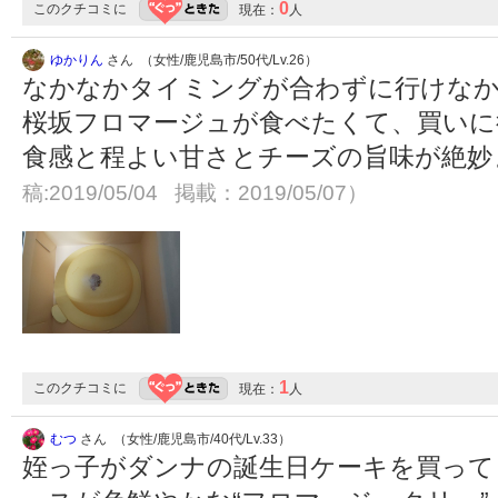
0
このクチコミに
現在：
人
ゆかりん
さん （女性/鹿児島市/50代/Lv.26）
なかなかタイミングが合わずに行けな
桜坂フロマージュが食べたくて、買いに
食感と程よい甘さとチーズの旨味が絶
稿:2019/05/04 掲載：2019/05/07）
1
このクチコミに
現在：
人
むつ
さん （女性/鹿児島市/40代/Lv.33）
姪っ子がダンナの誕生日ケーキを買って