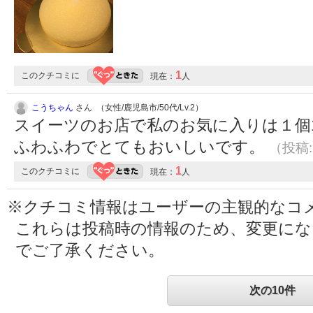
1
このクチコミに
現在：
人
こうちゃん
さん （女性/鹿児島市/50代/Lv.2）
スイーツのお店で私のお気に入りは１個
ふわふわでとてもおいしいです。
（投稿:2
1
このクチコミに
現在：
人
※クチコミ情報はユーザーの主観的なコ
これらは投稿時の情報のため、変更に
でご了承ください。
次の10件