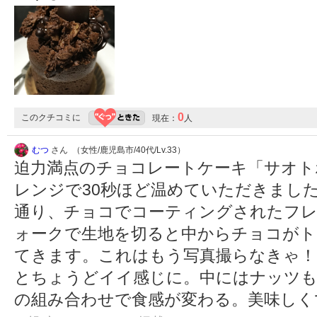
0
このクチコミに
現在：
人
むつ
さん （女性/鹿児島市/40代/Lv.33）
迫力満点のチョコレートケーキ「サオト
レンジで30秒ほど温めていただきました
通り、チョコでコーティングされたフ
ォークで生地を切ると中からチョコがト
てきます。これはもう写真撮らなきゃ！
とちょうどイイ感じに。中にはナッツも
の組み合わせで食感が変わる。美味しく