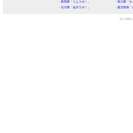
・群馬県「ぐんラボ！」
・香川県「さ
・石川県「金沢ラボ！」
・鹿児島県「
(C) HitBit