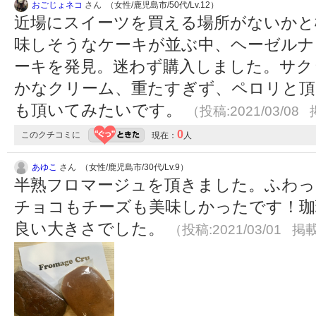
おごじょネコ
さん （女性/鹿児島市/50代/Lv.12）
近場にスイーツを買える場所がないかと
味しそうなケーキが並ぶ中、ヘーゼルナ
ーキを発見。迷わず購入しました。サク
かなクリーム、重たすぎず、ペロリと頂
も頂いてみたいです。
（投稿:2021/03/08 
0
このクチコミに
現在：
人
あゆこ
さん （女性/鹿児島市/30代/Lv.9）
半熟フロマージュを頂きました。ふわっ
チョコもチーズも美味しかったです！珈
良い大きさでした。
（投稿:2021/03/01 掲載