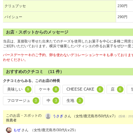
クリュブッセ
230円
パイシュー
290円
お店・スポットからのメッセージ
当店は、直接取り寄せた出来たてのチーズを使用したお菓子を中心に多種ご用意
ご好評いただいております。横浜で修業したパティシエの作るお菓子をぜひ一度
バースデーケーキのご予約、卵を使わないデコレーションケーキも承っておりま
わせください。
おすすめのクチコミ （
11
件）
クチコミからみる、このお店の特長
美味しい
ケーキ
CHEESE CAKE
店
9
8
6
6
フロマージュ
中
生地
3
3
3
このお店・スポットの
うさぎ
さん （女性/鹿児島市/50代/Lv.7）
(投稿：201
推薦者
もぜ
さん （女性/鹿児島市/30代/Lv.25）