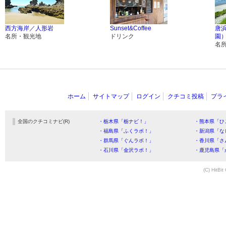
西方海岸／人形岩
Sunset&Coffee
唐
名所・観光地
ドリンク
園
名
ホーム
サイトマップ
ログイン
クチコミ投稿
プラ
全国のクチコミナビ(R)
・栃木県「栃ナビ！」
・熊本県「ひ
・福島県「ふくラボ！」
・新潟県「な
・群馬県「ぐんラボ！」
・香川県「さ
・石川県「金沢ラボ！」
・鹿児島県「
(C) HitBit