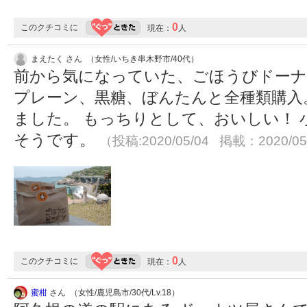
0
このクチコミに
現在：
人
まえたく さん （女性/いちき串木野市/40代）
前から気になっていた、ごほうびドー
プレーン、黒糖、ぼんたんと全種類購入
ました。 もっちりとして、おいしい！
そうです。
（投稿:2020/05/04 掲載：2020/05
0
このクチコミに
現在：
人
蜜柑
さん （女性/鹿児島市/30代/Lv.18）