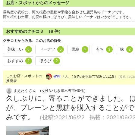
お店・スポットからのメッセージ
霧島産小麦粉に、阿久根産の黒糖や果物を合わせた鹿児島のドーナツです。
阿久根のお土産、お疲れ様のごほうびに美味しいドーナツはいかがでしょうか。
おすすめのクチコミ （
6
件）
クチコミからみる、このお店の特長
美味しい
ドーナツ
黒糖
もち
味
6
5
4
3
2
おすすめ
ほうび
2
2
このお店・スポットの
蜜柑
さん （女性/鹿児島市/30代/Lv.18）
(投稿：2020
推薦者
まえたく さん （女性/いちき串木野市/40代）
久しぶりに、寄ることができました。 
が、プレーンと黒糖を購入することがで
みです。
（投稿:2021/06/22 掲載：2021/06/2