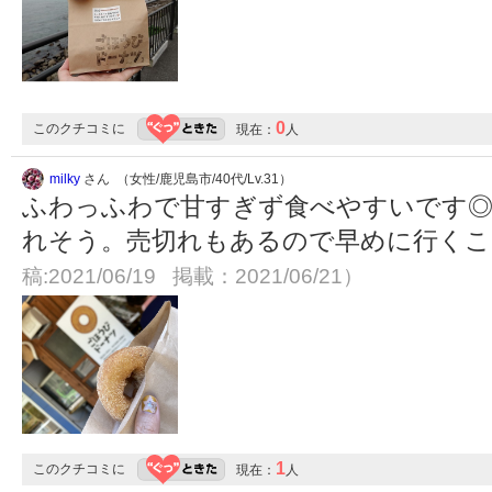
0
このクチコミに
現在：
人
milky
さん （女性/鹿児島市/40代/Lv.31）
ふわっふわで甘すぎず食べやすいです◎
れそう。売切れもあるので早めに行く
稿:2021/06/19 掲載：2021/06/21）
1
このクチコミに
現在：
人