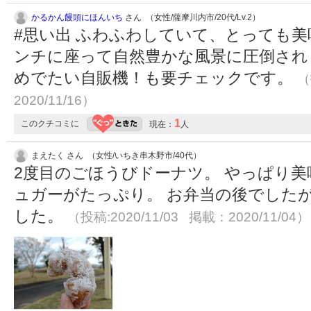
かるかん饅頭にほんいち
さん （女性/薩摩川内市/20代/Lv.2）
#思い出 ふわふわしていて、とっても
ンチに座って自然豊かな風景に圧倒され
めでたい自販機！も要チェックです。
（
2020/11/16）
1
このクチコミに
現在：
人
まえたく さん （女性/いちき串木野市/40代）
2度目のごほうびドーナツ。 やっぱり美
ュガーがたっぷり。 お弁当の後でした
した。
（投稿:2020/11/03 掲載：2020/11/04）