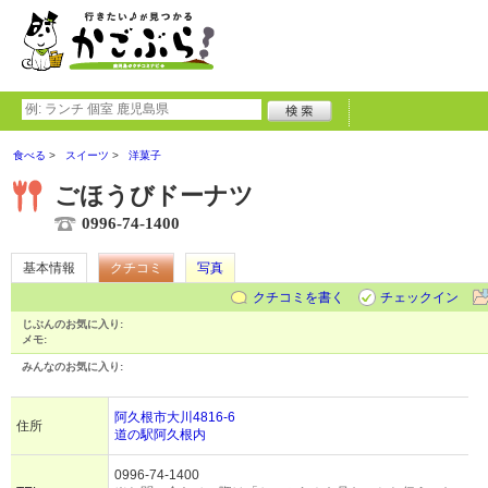
食べる
スイーツ
洋菓子
ごほうびドーナツ
0996-74-1400
基本情報
クチコミ
写真
クチコミを書く
チェックイン
じぶんのお気に入り:
メモ:
みんなのお気に入り:
阿久根市大川4816-6
住所
道の駅阿久根内
0996-74-1400