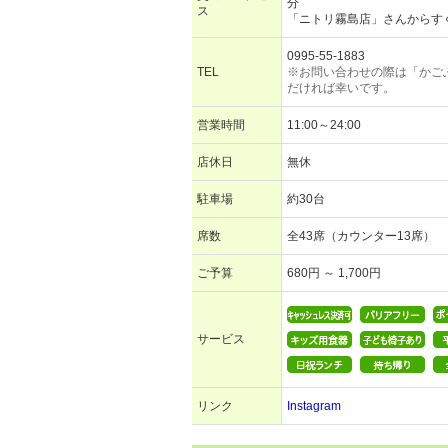
分
ス
「ニトリ霧島店」さんからす
0995-55-1883
TEL
※お問い合わせの際は「かご
だければ幸いです。
営業時間
11:00～24:00
店休日
無休
駐車場
約30台
席数
全43席（カウンター13席）
ご予算
680円 ～ 1,700円
サービス
リンク
Instagram