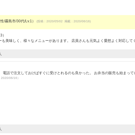
/霧島市/30代/Lv.1）
(投稿：2020/05/02 掲載：2020/06/16)
23）
ーも美味しく、様々なメニューがあります。 店員さんも元気よく愛想よく対応して
人
 電話で注文しておけばすぐに受けとれるのも良かった。 お弁当の販売も始まって
2020/06/16）
人