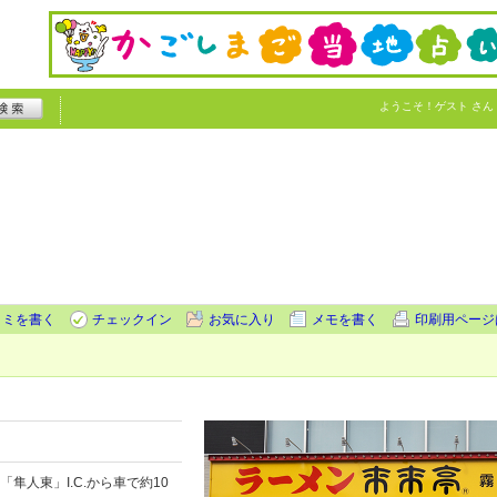
ようこそ！
ゲスト
さん
コミを書く
チェックイン
お気に入り
メモを書く
印刷用ページ
「隼人東」I.C.から車で約10