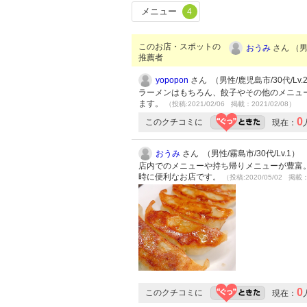
メニュー
4
このお店・スポットの
おうみ
さん （男性
推薦者
yopopon
さん （男性/鹿児島市/30代/Lv.
ラーメンはもちろん、餃子やその他のメニュ
ます。
（投稿:2021/02/06 掲載：2021/02/08）
0
このクチコミに
現在：
おうみ
さん （男性/霧島市/30代/Lv.1）
店内でのメニューや持ち帰りメニューが豊富。
時に便利なお店です。
（投稿:2020/05/02 掲載：
0
このクチコミに
現在：