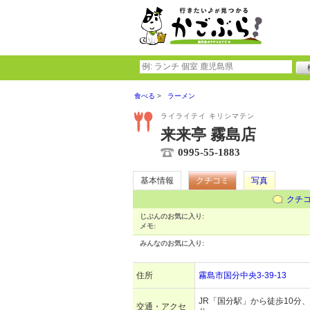
食べる
ラーメン
ライライテイ キリシマテン
来来亭 霧島店
0995-55-1883
基本情報
クチコミ
写真
クチ
じぶんのお気に入り:
メモ:
みんなのお気に入り:
住所
霧島市国分中央3-39-13
JR「国分駅」から徒歩10分、
交通・アクセ