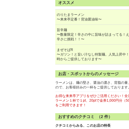
オススメ
のりたまラーメン
〜来来亭定番！背油醤油味〜
旨辛麺
〜数量限定！辛さの中に旨味が詰まってる！
辛さに挑戦！！〜
まぜそばR
〜ガツン！と旨い汁なし特製麺。人気上昇中！リ
時からご提供しております〜
お店・スポットからのメッセージ
ラーメンは、麺の堅さ、醤油の濃さ、背脂の量
ので、お客様好みの一杯をご提供しております
お得な来来亭アプリをぜひご活用ください！全
ラーメン１杯で１pt、20ptで金券1,000円分（
をご利用できます！
おすすめのクチコミ （
2
件）
クチコミからみる、このお店の特長