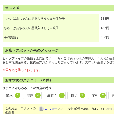
オススメ
ちゃこばあちゃんの黒豚入りうんまか生餃子
388円
ちゃこばあちゃんの黒豚入りしそ生餃子
437円
手羽先餃子
486円
お店・スポットからのメッセージ
ビッグファイブの生餃子直売所です。「ちゃこばあちゃんの黒豚入りうんまか生
豚と南九州産白豚、国内産野菜がぎっしり詰まっています。美味しい生餃子をぜ
全国発送も承っております。
おすすめのクチコミ （
2
件）
クチコミからみる、このお店の特長
購入
黒豚
生餃子
餃子
摩可
4
4
3
3
2
このお店・スポットの
あっきー
さん （女性/鹿児島市/30代/Lv.16）
(投稿：
推薦者