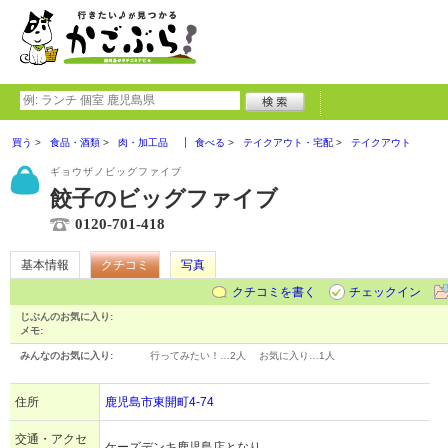
買う
食品・酒類
肉・加工品
食べる
テイクアウト・宅配
テイクアウト
ギョウザノビッグファイブ
餃子のビッグファイブ
0120-701-418
基本情報
クチコミ
写真
クチコミを書く
チェックイン
じぶんのお気に入り:
メモ:
みんなのお気に入り:
行ってみたい！…
2人
お気に入り…
1人
住所
鹿児島市東開町4-74
交通・アクセ
ケーズデンキ鹿児島店となり