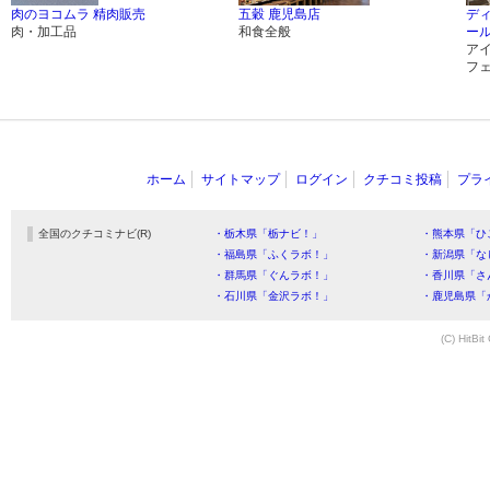
肉のヨコムラ 精肉販売
五穀 鹿児島店
デ
肉・加工品
和食全般
ー
ア
フ
ホーム
サイトマップ
ログイン
クチコミ投稿
プラ
全国のクチコミナビ(R)
・栃木県「栃ナビ！」
・熊本県「ひ
・福島県「ふくラボ！」
・新潟県「な
・群馬県「ぐんラボ！」
・香川県「さ
・石川県「金沢ラボ！」
・鹿児島県「
(C) HitBit