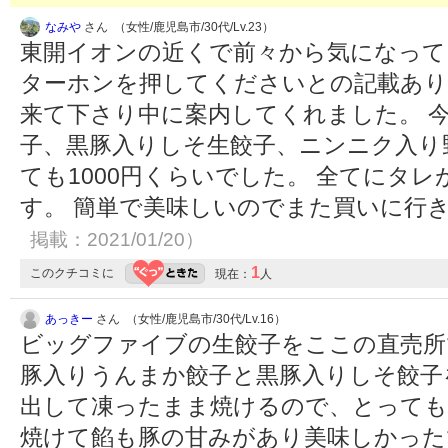
なみや
さん （女性/鹿児島市/30代/Lv.23）
東開イオンの近くで前々から気になって
ターホンを押してくださいとの記載あり
来て下さり中に案内してくれました。 
子、黒豚入りしそ生餃子、ニンニク入り
ても1000円くらいでした。 全てにタ
す。 簡単で美味しいのでまた買いに行
掲載：2021/01/20）
1
このクチコミに
現在：
人
あっきー
さん （女性/鹿児島市/30代/Lv.16）
ビッグファイブの生餃子をここの直売所
豚入りうんまか餃子と黒豚入りしそ餃子
出して凍ったまま焼けるので、とっても
焼けて餡も豚の甘みがあり美味しかったで