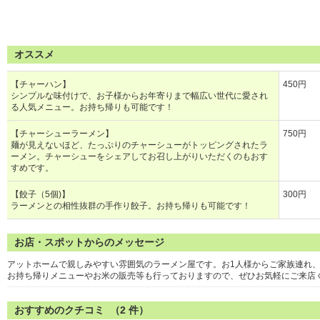
オススメ
【チャーハン】
450円
シンプルな味付けで、お子様からお年寄りまで幅広い世代に愛され
る人気メニュー。お持ち帰りも可能です！
【チャーシューラーメン】
750円
麺が見えないほど、たっぷりのチャーシューがトッピングされたラ
ーメン。チャーシューをシェアしてお召し上がりいただくのもおす
すめです。
【餃子（5個)】
300円
ラーメンとの相性抜群の手作り餃子。お持ち帰りも可能です！
お店・スポットからのメッセージ
アットホームで親しみやすい雰囲気のラーメン屋です。お1人様からご家族連れ
お持ち帰りメニューやお米の販売等も行っておりますので、ぜひお気軽にご来店
おすすめのクチコミ （
2
件）