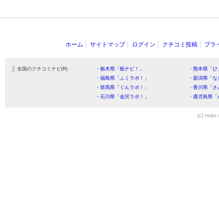
ホーム
サイトマップ
ログイン
クチコミ投稿
プラ
全国のクチコミナビ(R)
・栃木県「栃ナビ！」
・熊本県「ひ
・福島県「ふくラボ！」
・新潟県「な
・群馬県「ぐんラボ！」
・香川県「さ
・石川県「金沢ラボ！」
・鹿児島県「
(C) HitBit