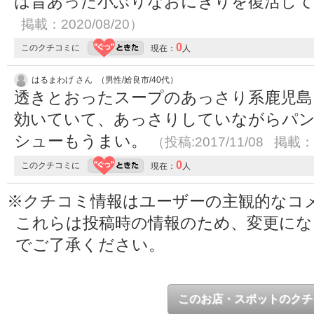
は昔あった小ぶりなおにぎりを復活し
掲載：2020/08/20）
0
このクチコミに
現在：
人
はるまわげ さん （男性/姶良市/40代）
透きとおったスープのあっさり系鹿児島
効いていて、あっさりしていながらパ
シューもうまい。
（投稿:2017/11/08 掲載：2
0
このクチコミに
現在：
人
※クチコミ情報はユーザーの主観的なコ
これらは投稿時の情報のため、変更に
でご了承ください。
このお店・スポットのクチ