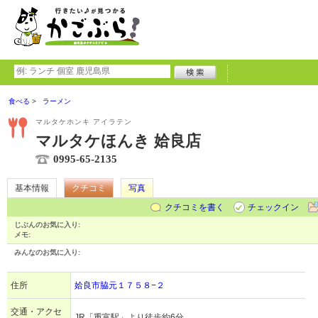
食べる
ラーメン
マルタケホンキ アイラテン
マルタケほんき 姶良店
0995-65-2135
基本情報
クチコミ
写真
クチコミを書く
チェックイン
じぶんのお気に入り:
メモ:
みんなのお気に入り:
住所
姶良市脇元１７５８−２
交通・アクセ
JR「重富駅」より徒歩約6分