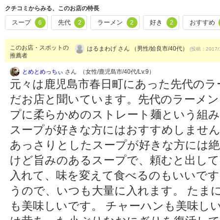
クチコミからみる、このお店の特長
スープ
先代
ラーメン
好き
おすすめ
6
2
2
2
このお店・スポットの
はるまわげ さん （男性/姶良市/40代）
(投稿：2017/
推薦者
とめとめっちぃ
さん （女性/鹿児島市/40代/Lv.9）
元々は鹿児島市春日町にあった先代のラ
だお店と聞いています。先代のラーメン
プに柔らかめのストレート麺という組み
スープが好きな方にはおすすめしません
あっさりとしたスープが好きな方には絶
けど旨みのあるスープで、頼むと出して
入れて、味を変えて食べるのもいいです
うので、いつも大量に入れます。 たま
も美味しいです。 チャーハンも美味し