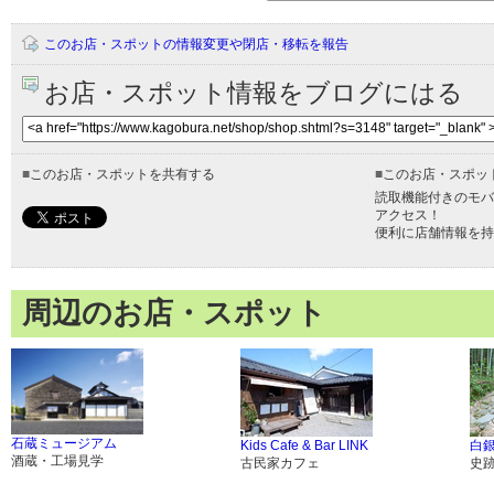
このお店・スポットの情報変更や閉店・移転を報告
お店・スポット情報をブログにはる
■
このお店・スポットを共有する
■
このお店・スポッ
読取機能付きのモバ
アクセス！
便利に店舗情報を持
周辺のお店・スポット
石蔵ミュージアム
Kids Cafe & Bar LINK
白
酒蔵・工場見学
古民家カフェ
史