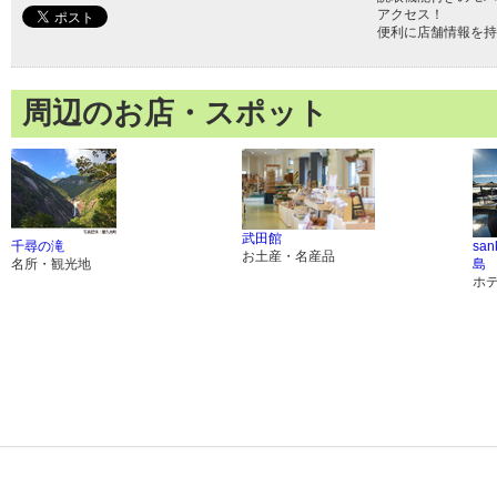
アクセス！
便利に店舗情報を持
周辺のお店・スポット
武田館
千尋の滝
san
お土産・名産品
名所・観光地
島
ホ