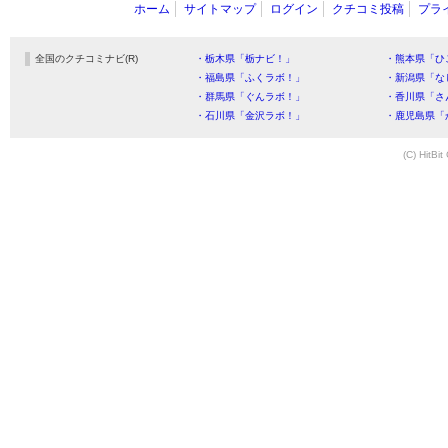
ホーム
サイトマップ
ログイン
クチコミ投稿
プラ
全国のクチコミナビ(R)
・栃木県「栃ナビ！」
・熊本県「ひ
・福島県「ふくラボ！」
・新潟県「な
・群馬県「ぐんラボ！」
・香川県「さ
・石川県「金沢ラボ！」
・鹿児島県「
(C) HitBit