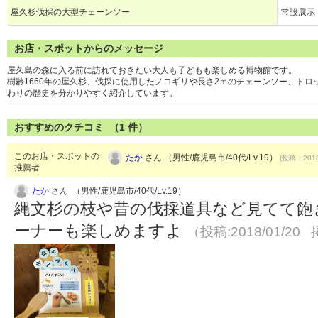
屋久杉伐採の大型チェーンソー
常設展示
お店・スポットからのメッセージ
屋久島の森に入る前に訪れておきたい大人も子どもも楽しめる博物館です。
樹齢1660年の屋久杉、伐採に使用したノコギリや長さ2ｍのチェーンソー、ト
わりの歴史を分かりやすく紹介しています。
おすすめのクチコミ （
1
件）
このお店・スポットの
たか
さん （男性/鹿児島市/40代/Lv.19）
(投稿：2018
推薦者
たか
さん （男性/鹿児島市/40代/Lv.19）
縄文杉の枝や昔の伐採道具など見てて飽
ーナーも楽しめますよ
（投稿:2018/01/20 