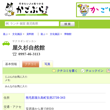
遊ぶ
文化施設
資料館
遊ぶ
文化施設
博物館
ヤクスギシゼンカン
屋久杉自然館
0997-46-3113
基本情報
クチコミ
写真
クチコミを書く
チェックイン
じぶんのお気に入り:
メモ:
みんなのお気に入り:
住所
熊毛郡屋久島町安房2739-343
交通・アクセ
安房港から車で約5分