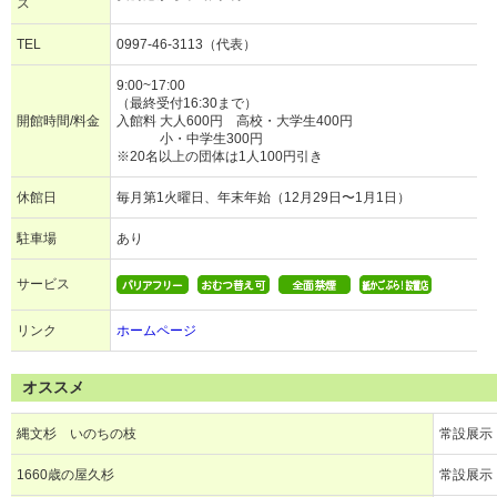
ス
TEL
0997-46-3113（代表）
9:00~17:00
（最終受付16:30まで）
開館時間/料金
入館料 大人600円 高校・大学生400円
小・中学生300円
※20名以上の団体は1人100円引き
休館日
毎月第1火曜日、年末年始（12月29日〜1月1日）
駐車場
あり
サービス
リンク
ホームページ
オススメ
縄文杉 いのちの枝
常設展示
1660歳の屋久杉
常設展示