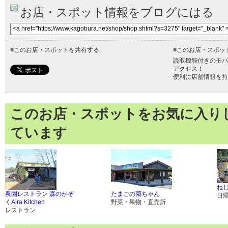
お店・スポット情報をブログにはる
■
このお店・スポットを共有する
■
このお店・スポッ
読取機能付きのモバ
アクセス！
便利に店舗情報を持
このお店・スポットをお気に入り
ています
ね
農園レストラン 森のかぞ
たまごの菊ちゃん
日
くAira Kitchen
野菜・果物・直売所
レストラン