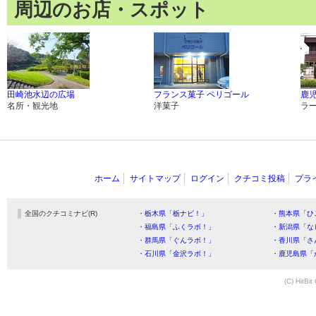
周辺のお店・スポット
田崎池水辺の広場
フランス菓子 ペリゴール
鹿
名所・観光地
洋菓子
ラ
ホーム
サイトマップ
ログイン
クチコミ投稿
プラ
全国のクチコミナビ(R)
・栃木県「栃ナビ！」
・熊本県「ひ
・福島県「ふくラボ！」
・新潟県「な
・群馬県「ぐんラボ！」
・香川県「さ
・石川県「金沢ラボ！」
・鹿児島県「
(C) HitBit