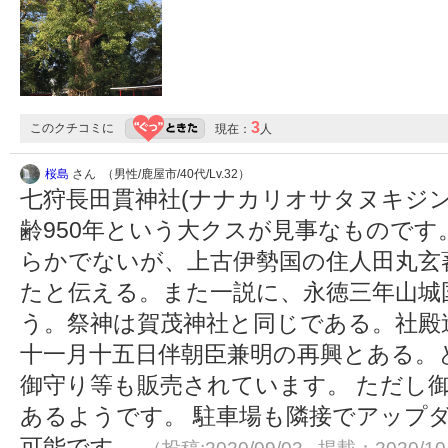
3
このクチコミに
現在：
人
桜島
さん （男性/鹿屋市/40代/Lv.32）
七狩長田貫神社(ナナカリオサタヌキジン
齢950年という大クスが見事なものです。
らかでないが、上古伊勢国の住人田丸玄
たと伝える。また一説に、永徳三年山城
う。祭神は賀茂神社と同じである。社殿
十一月十五日伴朝臣兼明の再興とある。
御守り等も販売されています。 ただし
あるようです。 駐車場も隣接でアップ
可能です。