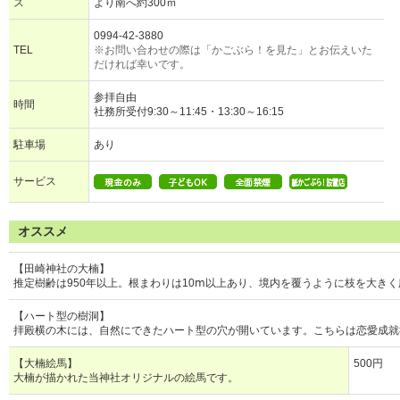
ス
より南へ約300ｍ
0994-42-3880
TEL
※お問い合わせの際は「かごぶら！を見た」とお伝えいた
だければ幸いです。
参拝自由
時間
社務所受付9:30～11:45・13:30～16:15
駐車場
あり
サービス
オススメ
【田崎神社の大楠】
推定樹齢は950年以上。根まわりは10ⅿ以上あり、境内を覆うように枝を大き
【ハート型の樹洞】
拝殿横の木には、自然にできたハート型の穴が開いています。こちらは恋愛成就
【大楠絵馬】
500円
大楠が描かれた当神社オリジナルの絵馬です。