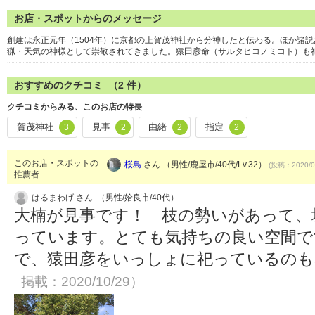
お店・スポットからのメッセージ
創建は永正元年（1504年）に京都の上賀茂神社から分神したと伝わる。ほか諸
猟・天気の神様として崇敬されてきました。猿田彦命（サルタヒコノミコト）も
おすすめのクチコミ （
2
件）
クチコミからみる、このお店の特長
賀茂神社
見事
由緒
指定
3
2
2
2
このお店・スポットの
桜島
さん （男性/鹿屋市/40代/Lv.32）
(投稿：2020/0
推薦者
はるまわげ さん （男性/姶良市/40代）
大楠が見事です！ 枝の勢いがあって、
っています。とても気持ちの良い空間で
で、猿田彦をいっしょに祀っているの
掲載：2020/10/29）