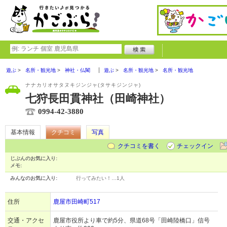
遊ぶ
名所・観光地
神社・仏閣
遊ぶ
名所・観光地
名所・観光地
ナナカリオサタヌキジンジャ(タサキジンジャ)
七狩長田貫神社（田崎神社）
0994-42-3880
基本情報
クチコミ
写真
クチコミを書く
チェックイン
じぶんのお気に入り:
メモ:
みんなのお気に入り:
行ってみたい！…
1人
住所
鹿屋市田崎町517
交通・アクセ
鹿屋市役所より車で約5分、県道68号「田崎陸橋口」信号