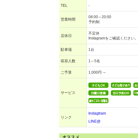
TEL
-
08:00～20:00
営業時間
予約制
不定休
店休日
Instagramをご確認ください
駐車場
1台
収容人数
1～5名
ご予算
1,000円 ～
サービス
Instagtram
リンク
LINE@
オススメ