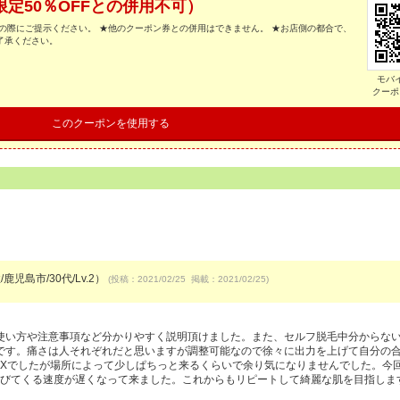
限定50％OFFとの併用不可）
の際にご提示ください。 ★他のクーポン券との併用はできません。 ★お店側の都合で、
了承ください。
モバ
クーポ
このクーポンを使用する
鹿児島市/30代/Lv.2）
(投稿：2021/02/25 掲載：2021/02/25)
使い方や注意事項など分かりやすく説明頂けました。また、セルフ脱毛中分からな
です。痛さは人それぞれだと思いますが調整可能なので徐々に出力を上げて自分の
AXでしたが場所によって少しぱちっと来るくらいで余り気になりませんでした。今
が伸びてくる速度が遅くなって来ました。これからもリピートして綺麗な肌を目指しま