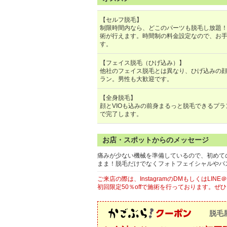
【セルフ脱毛】
制限時間内なら、どこのパーツも脱毛し放題
術が行えます。時間制の料金設定なので、お
す。
【フェイス脱毛（ひげ込み）】
他社のフェイス脱毛とは異なり、ひげ込みの
ラン。男性も大歓迎です。
【全身脱毛】
顔とVIOも込みの前身まるっと脱毛できるプラ
で完了します。
お店・スポットからのメッセージ
痛みが少ない機械を準備しているので、初めて
まま！脱毛だけでなくフォトフェイシャルやバ
ご来店の際は、InstagramのDMもしくはLI
初回限定50％offで施術を行っております。ぜ
脱毛