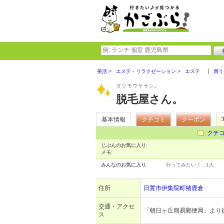
美活
エステ・リラクゼーション
エステ
買う
ダツモウヤサン。
脱毛屋さん。
基本情報
クチコミ
クーポン
クチ
じぶんのお気に入り:
メモ:
みんなのお気に入り:
行ってみたい！…
1人
住所
日置市伊集院町猪鹿倉
交通・アクセ
「朝日ヶ丘簡易郵便局」より
ス