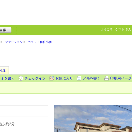
ようこそ！
ゲスト
さん
ファッション
コスメ・化粧小物
写真
コミを書く
チェックイン
お気に入り
メモを書く
印刷用ページ
徒歩約2分