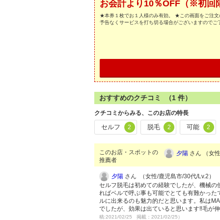
お会計より10％OFF（※初回
★本券１枚でお１人様のみ有効。 ★この画面をご注文
予告なくサービスを打ち切る場合がございますのでご
おすすめのクチコミ （
1
件）
クチコミからみる、このお店の特長
セルフ
脱毛
可能
2
2
2
このお店・スポットの
夕陽
さん （女性/
推薦者
夕陽
さん （女性/鹿児島市/30代/Lv.2）
セルフ脱毛は初めての経験でしたが、機械の
ればベルで呼ぶ事も可能でとても有難かった
ルに出来るのも魅力的だと思います。私はM
でしたが、効果は出ていると思います‼︎毛
稿:2021/02/25 掲載：2021/02/25）