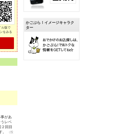
かごぶら！イメージキャラク
ター
イル版で
ンをみる
い事があ
合うレベ
回２回目
す。
（投