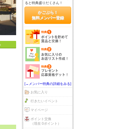
ると特典盛りだくさん！
かごぶら！
無料メンバー登録
る
[→メンバー特典の詳細をみる]
お気に入り
行きたいイベント
マイページ
ポイント交換
（現在 0ポイント）