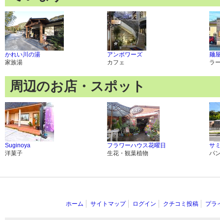
かれい川の湯
アンボワーズ
麺屋
家族湯
カフェ
ラ
周辺のお店・スポット
Suginoya
フラワーハウス花曜日
サ
洋菓子
生花・観葉植物
パ
ホーム
サイトマップ
ログイン
クチコミ投稿
プラ