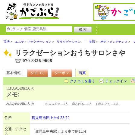
美活
エステ・リラクゼーション
リラクゼーション
美活
ボディメンテナンス
リラクゼーションおうちサロンさや
070-8326-9608
基本情報
クチコミ
クーポン
写真
クチコミを書く
チェックイン
じぶんのお気に入り:
メモ:
みんなのお気に入り:
おススメ☆…
1人
癒される…
1人
お気に入り…
1人
住所
鹿児島市田上台4-23-11
交通・アクセ
「鹿児島中央駅」より車で約11分
ス