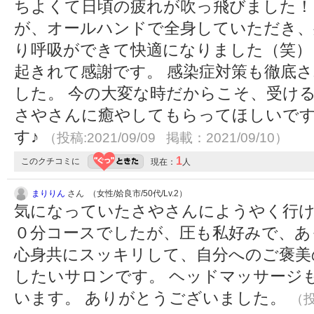
ちよくて日頃の疲れが吹っ飛びました！
が、オールハンドで全身していただき、
り呼吸ができて快適になりました（笑）
起きれて感謝です。 感染症対策も徹底
した。 今の大変な時だからこそ、受け
さやさんに癒やしてもらってほしいです
す♪
（投稿:2021/09/09 掲載：2021/09/10）
1
このクチコミに
現在：
人
まりりん
さん （女性/姶良市/50代/Lv.2）
気になっていたさやさんにようやく行け
０分コースでしたが、圧も私好みで、あ
心身共にスッキリして、自分へのご褒美
したいサロンです。 ヘッドマッサージ
います。 ありがとうございました。
（投