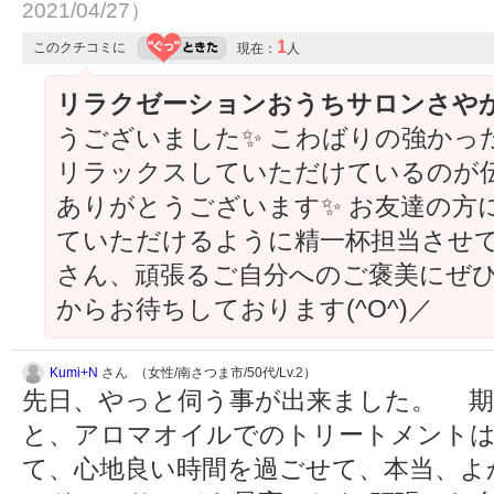
2021/04/27）
1
このクチコミに
現在：
人
リラクゼーションおうちサロンさや
うございました✨ こわばりの強かっ
リラックスしていただけているのが伝
ありがとうございます✨ お友達の方
ていただけるように精一杯担当させて
さん、頑張るご自分へのご褒美にぜひ
からお待ちしております(^O^)／
Kumi+N
さん （女性/南さつま市/50代/Lv.2）
先日、やっと伺う事が出来ました。 期
と、アロマオイルでのトリートメント
て、心地良い時間を過ごせて、本当、よ