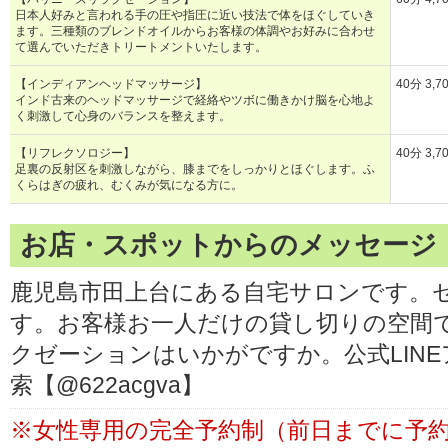
日本人好みと言われる手の圧や指圧に近い技法で体をほぐしていき
ます。三種類のブレンドオイルからお客様の体調やお好みに合わせ
て選んでいただきトリートメントいたします。
【インディアンヘッドマッサージ】
40分 3,7
インド古来のヘッドマッサージで経絡やツボに働きかけ脳を心地よ
く刺激して心身のバランスを整えます。
【リフレクソロジー】
40分 3,7
足裏の反射区を刺激しながら、膝までをしっかりとほぐします。ふ
くらはぎの疲れ、むくみが気になる方に。
お店・スポットからのメッセージ
鹿児島市田上台にある自宅サロンです。
す。お客様お一人だけの貸し切りの空間
クゼーションはいかがですか。公式LINE
索【@622acgva】
※女性専用の完全予約制（前日までに予