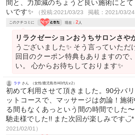
間と、力加減のちょうど良い施術にとて
いです✨
（投稿:2021/03/23 掲載：2021/03/2
2
このクチコミに
現在：
人
リラクゼーションおうちサロンさや
うございました✨ そう言っていただ
回目のクーポン特典もありますので
い。 心からお待ちしております✨
ラテ
さん （女性/鹿児島市/40代/Lv.2）
初めて利用させて頂きました。90分バ
ットコースで、マッサージは勿論！施術
る間もなくあっという間の時間でした〜
馳走様でした!! また次回が楽しみです◡̈
2021/02/01）