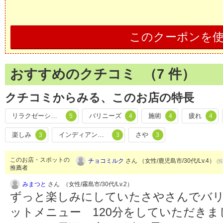
このクーポンを
おすすめのクチコミ （
7
件）
クチコミからみる、このお店の特長
リラクゼーション
バリニーズ
施術
疲れ
5
4
4
4
楽しみ
インディアンヘッドマッサージ
さや
3
3
3
このお店・スポットの
チョコミルク
さん （女性/鹿児島市/30代/Lv.4）
(投
推薦者
みまつと
さん （女性/霧島市/30代/Lv.2）
ずっと楽しみにしていたさやさんでバ
ットメニュー 120分をしていただきま