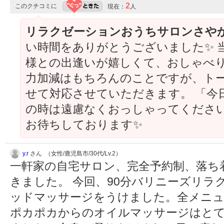
2
このクチコミに
現在：
人
リラクゼーションおうちサロンさや
い時間をありがとうございました✨ 
様との出逢いが嬉しくて、おしゃべりが
力加減はもちろんのことですが、ト
せて対応させていただきます。 「今
の時は遠慮なくおっしゃってください
お待ちしております✨
y.r
さん （女性/鹿児島市/30代/Lv.2）
一軒家の自宅サロン、完全予約制、落ち
きました。 今回、90分バリニーズリラ
ッドマッサージをうけました。全メニュ
ポカポカからのオイルマッサージはとて