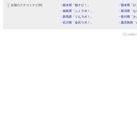
全国のクチコミナビ(R)
・栃木県「栃ナビ！」
・熊本県「ひ
・福島県「ふくラボ！」
・新潟県「な
・群馬県「ぐんラボ！」
・香川県「さ
・石川県「金沢ラボ！」
・鹿児島県「
(C) HitBit