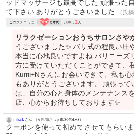
ッドマッサージも最高でした 頑張った
て下さい ありがとうごさいました
（投稿:
2
このクチコミに
現在：
人
リラクゼーションおうちサロンさや
うございました✨ バリ式の程良い圧
本当に心地良いですよね バリニーズ
方に受けていただくことができて、
Kumi+Nさんにお会いできて、私も
もありがとうございます。 頑張って
は、自分の心と身体のメンテナンスを
店、心からお待ちしております✨
mika.k
さん （女性/南さつま市/30代/Lv.3）
クーポンを使って初めてさせてもらいま