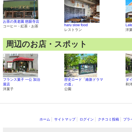
お茶の美老園 慈眼寺店
haru slow food
Late
コーヒー・紅茶・お茶
レストラン
洋
周辺のお店・スポット
フランス菓子 一公 加治
歴史ロード「維新ドラマ
ダイ
屋店
の道」
和
洋菓子
公園
ホーム
サイトマップ
ログイン
クチコミ投稿
プラ