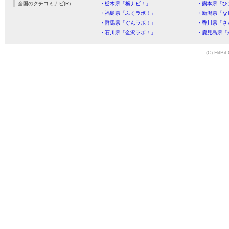
全国のクチコミナビ(R)
・栃木県「栃ナビ！」
・熊本県「ひ
・福島県「ふくラボ！」
・新潟県「な
・群馬県「ぐんラボ！」
・香川県「さ
・石川県「金沢ラボ！」
・鹿児島県「
(C) HitBit