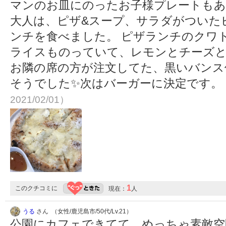
マンのお皿にのったお子様プレートもあ
大人は、ピザ&スープ、サラダがついた
ンチを食べました。 ピザランチのクワ
ライスものっていて、レモンとチーズ
お隣の席の方が注文してた、黒いバンス
そうでした✨次はバーガーに決定です。
2021/02/01）
1
このクチコミに
現在：
人
うる
さん （女性/鹿児島市/50代/Lv.21）
公園にカフェできてて、めっちゃ素敵空