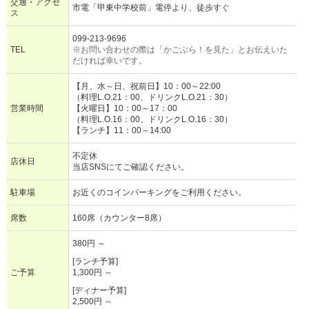
交通・アクセ
市電「甲東中学校前」電停より、徒歩すぐ
ス
099-213-9696
TEL
※お問い合わせの際は「かごぶら！を見た」とお伝えいた
だければ幸いです。
【月、水～日、祝前日】10：00～22:00
（料理L.O.21：00、ドリンクL.O.21：30）
営業時間
【火曜日】10：00～17：00
（料理L.O.16：00、ドリンクL.O.16：30）
【ランチ】11：00～14:00
不定休
店休日
当店SNSにてご確認ください。
駐車場
お近くのコインパーキングをご利用ください。
席数
160席（カウンター8席）
380円 ～
[ランチ予算]
ご予算
1,300円 ～
[ディナー予算]
2,500円 ～