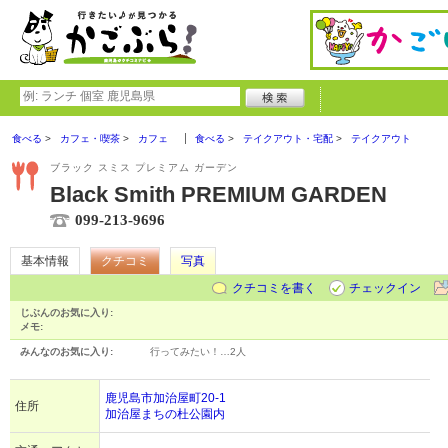
食べる
カフェ・喫茶
カフェ
食べる
テイクアウト・宅配
テイクアウト
ブラック スミス プレミアム ガーデン
Black Smith PREMIUM GARDEN
099-213-9696
基本情報
クチコミ
写真
クチコミを書く
チェックイン
じぶんのお気に入り:
メモ:
みんなのお気に入り:
行ってみたい！…
2人
鹿児島市加治屋町20-1
住所
加治屋まちの杜公園内