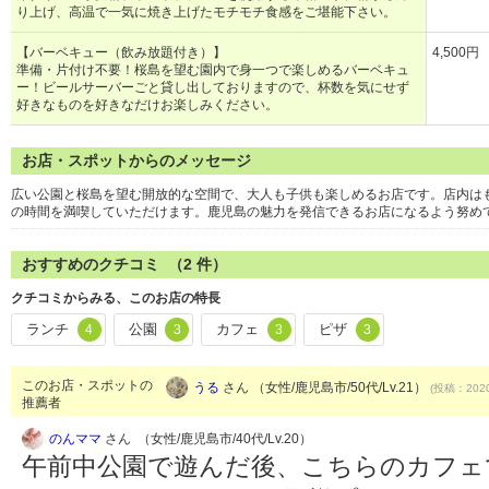
り上げ、高温で一気に焼き上げたモチモチ食感をご堪能下さい。
【バーベキュー（飲み放題付き）】
4,500円
準備・片付け不要！桜島を望む園内で身一つで楽しめるバーベキュ
ー！ビールサーバーごと貸し出しておりますので、杯数を気にせず
好きなものを好きなだけお楽しみください。
お店・スポットからのメッセージ
広い公園と桜島を望む開放的な空間で、大人も子供も楽しめるお店です。店内は
の時間を満喫していただけます。鹿児島の魅力を発信できるお店になるよう努め
おすすめのクチコミ （
2
件）
クチコミからみる、このお店の特長
ランチ
公園
カフェ
ピザ
4
3
3
3
このお店・スポットの
うる
さん （女性/鹿児島市/50代/Lv.21）
(投稿：2020
推薦者
のんママ
さん （女性/鹿児島市/40代/Lv.20）
午前中公園で遊んだ後、こちらのカフェ