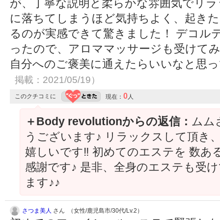
が、丁寧な説明と柔らかな雰囲気でリラ
に落ちてしまうほど気持ちよく、起きた
るのが実感できて驚きました！ デコル
ったので、アロママッサージも受けてみ
自分へのご褒美に通えたらいいなと思ってい
掲載：2021/05/19）
0
このクチコミに
現在：
人
＋Body revolutionからの返信：
ムム
うございます♪ リラックスして頂き
嬉しいです‼︎ 初めてのエステを 数
感謝です♪ 是非、全身のエステも受
ます♪♪
さつま美人
さん （女性/鹿児島市/30代/Lv.2）