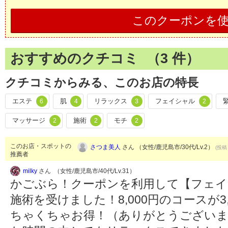
このクーポンを
おすすめのクチコミ （
3
件）
クチコミからみる、このお店の特長
エステ
肌
リラックス
フェイシャル
6
4
3
2
マッサージ
施術
モチ
2
2
2
このお店・スポットの
さつま美人
さん （女性/鹿児島市/30代/Lv.2）
(投稿：
推薦者
milky
さん （女性/鹿児島市/40代/Lv.31）
かごぶら！クーポンを利用して【フェイ
施術を受けました！8,000円のコースが3
ちゃくちゃお得！（ありがとうございま