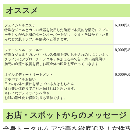
オススメ
フェイシャルエステ
6,000円/
特殊なジェルとガルバ機器を使用した施術で本質的な部分にアプロ
ーチしながらお肌のターンオーバーを促し、シミ・そばかす・たる
みなどの肌トラブルを解決へと導きます。
フェイシャル＋デコルテ
8,000円/
特殊なジェルとガルバ・パルス機器を使いお手入れのしにくいネッ
クラインにアプローチ！デコルテを加える事で首・肩・鎖骨周り・
胸元の血流の改善を促しお顔全体の印象も変わっていきます。
オイルボディートリートメント
6,000円/
ホホバオイルお使い
日々のお体の疲れを感じている方はもちろん
疲れ難い体作りでご利用頂ければと思います。
キレイなボディラインへ導き
お肌の活性化や保湿効果も期待でます。
お店・スポットからのメッセージ
全身トータルケアで美を徹底追及！女性