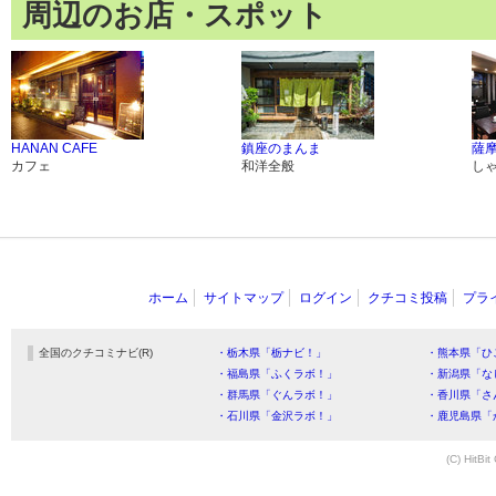
周辺のお店・スポット
HANAN CAFE
鎮座のまんま
薩
カフェ
和洋全般
し
ホーム
サイトマップ
ログイン
クチコミ投稿
プラ
全国のクチコミナビ(R)
・栃木県「栃ナビ！」
・熊本県「ひ
・福島県「ふくラボ！」
・新潟県「な
・群馬県「ぐんラボ！」
・香川県「さ
・石川県「金沢ラボ！」
・鹿児島県「
(C) HitBit