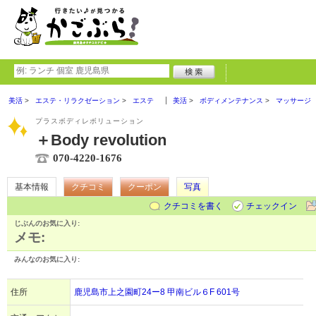
美活
エステ・リラクゼーション
エステ
美活
ボディメンテナンス
マッサージ
プラスボディレボリューション
＋Body revolution
070-4220-1676
基本情報
クチコミ
クーポン
写真
クチコミを書く
チェックイン
じぶんのお気に入り:
メモ:
みんなのお気に入り:
住所
鹿児島市上之園町24ー8 甲南ビル６F 601号