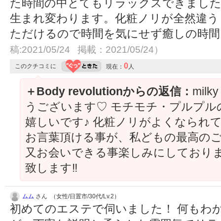
た時間の中とてもリラックスできまし
生まれ変わります。化粧ノリが全然違う
ただけるので時間を気にせず癒しの時
稿:2021/05/24 掲載：2021/05/24）
0
このクチコミに
現在：
人
＋Body revolutionからの返信：
mil
うございます♡ モチモチ・プルプル
嬉しいです♪ 化粧ノリがよくなられて
お言葉頂ける事が、私どもの最高のご褒美
又お会いできる事楽しみにしておりま
致します‼︎
ムム
さん （女性/日置市/30代/Lv.2）
初めてのエステで伺いました！ 何もわ