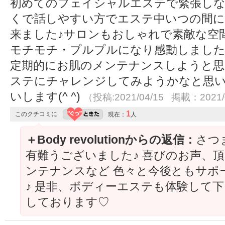
初めてのフェイシャルエステで緊張し
くで話しやすい方でエステ中いつの間に
来ました♪サロンもおしゃれで素敵な空
モチモチ・プルプルになり感動しまし
定期的にお肌のメンテナンスしようと思
ステにチャレンジしてみようかなと思い
いします(^ ^)
（投稿:2021/04/15 掲載：2021/
1
このクチコミに
現在：
人
＋Body revolutionからの返信：
さつ
有難うございました♪ 喜びのお声、頂
ンテナンスなど 色々と今後ともサポ
♪ 是非、ボディーエステも体験して下さ
しております♡