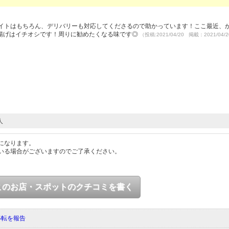
アイトはもちろん、デリバリーも対応してくださるので助かっています！ここ最近、
揚げはイチオシです！周りに勧めたくなる味です◎
（投稿:2021/04/20 掲載：2021/04/
人
になります。
いる場合がございますのでご了承ください。
このお店・スポットのクチコミを書く
移転を報告