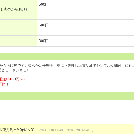
500円
もも肉のからあげ）・
500円
300円
くからあげ屋です。柔らかい子雛を丁寧に下処理し上質な油でシンプルな味付けに仕
問合せ下さいませ♪
送料100円〜）
円〜）
/鹿児島市/40代/Lv.31）
(投稿：2021/04/20 掲載：2021/04/20)