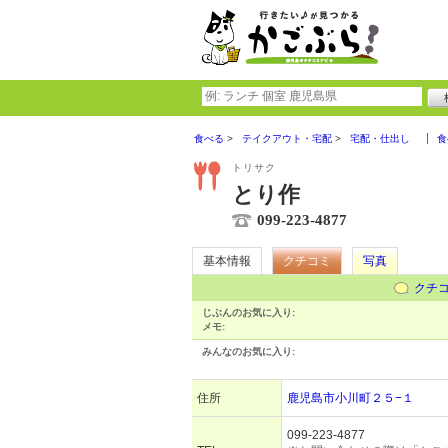
食べる
テイクアウト・宅配
宅配・仕出し
食
トリサク
とり作
099-223-4877
基本情報
クチコミ
写真
クチ
じぶんのお気に入り:
メモ:
みんなのお気に入り:
住所
鹿児島市小川町２５−１
099-223-4877