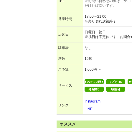
TEL
※お問い合わせの際は「かご
だければ幸いです。
17:00～21:00
営業時間
※売り切れ次第終了
日曜日、祝日
店休日
※祝日は不定休です。お問合
駐車場
なし
席数
15席
ご予算
1,000円 ～
サービス
Instagram
リンク
LINE
オススメ