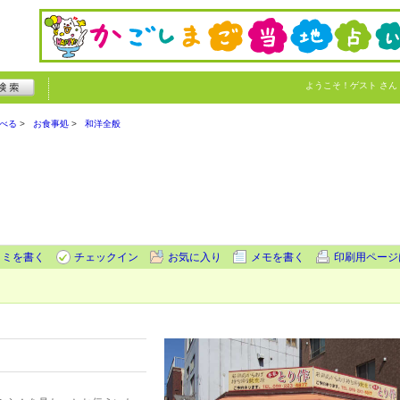
ようこそ！
ゲスト
さん
べる
お食事処
和洋全般
コミを書く
チェックイン
お気に入り
メモを書く
印刷用ページ