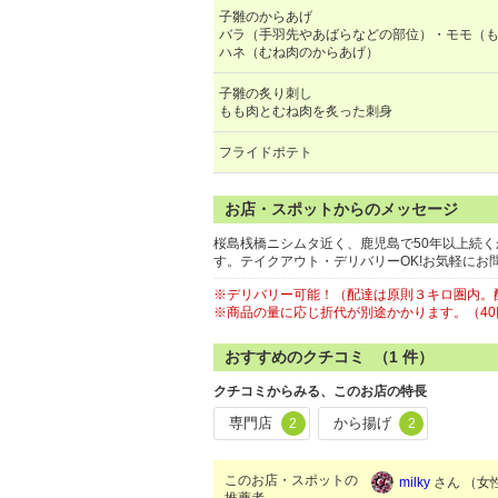
子雛のからあげ
バラ（手羽先やあばらなどの部位）・モモ（
ハネ（むね肉のからあげ）
子雛の炙り刺し
もも肉とむね肉を炙った刺身
フライドポテト
お店・スポットからのメッセージ
桜島桟橋ニシムタ近く、鹿児島で50年以上続
す。テイクアウト・デリバリーOK!お気軽にお
※デリバリー可能！（配達は原則３キロ圏内。配
※商品の量に応じ折代が別途かかります。（40
おすすめのクチコミ （
1
件）
クチコミからみる、このお店の特長
専門店
から揚げ
2
2
このお店・スポットの
milky
さん （女性
推薦者