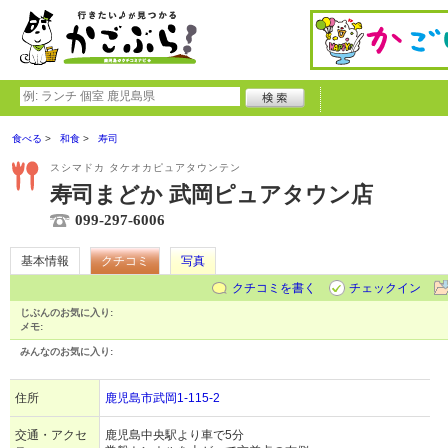
食べる
和食
寿司
スシマドカ タケオカピュアタウンテン
寿司まどか 武岡ピュアタウン店
099-297-6006
基本情報
クチコミ
写真
クチコミを書く
チェックイン
じぶんのお気に入り:
メモ:
みんなのお気に入り:
住所
鹿児島市武岡1-115-2
交通・アクセ
鹿児島中央駅より車で5分