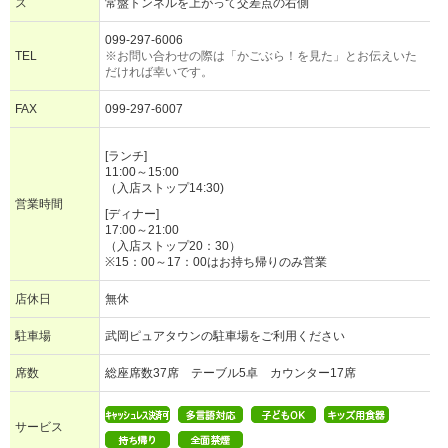
ス
常盤トンネルを上がって交差点の右側
099-297-6006
TEL
※お問い合わせの際は「かごぶら！を見た」とお伝えいた
だければ幸いです。
FAX
099-297-6007
[ランチ]
11:00～15:00
（入店ストップ14:30)
営業時間
[ディナー]
17:00～21:00
（入店ストップ20：30）
※15：00～17：00はお持ち帰りのみ営業
店休日
無休
駐車場
武岡ピュアタウンの駐車場をご利用ください
席数
総座席数37席 テーブル5卓 カウンター17席
サービス