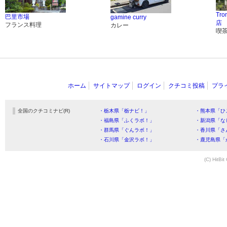
Tro
巴里市場
gamine curry
店
フランス料理
カレー
喫
ホーム
サイトマップ
ログイン
クチコミ投稿
プラ
全国のクチコミナビ(R)
・栃木県「栃ナビ！」
・熊本県「ひ
・福島県「ふくラボ！」
・新潟県「な
・群馬県「ぐんラボ！」
・香川県「さ
・石川県「金沢ラボ！」
・鹿児島県「
(C) HitBit