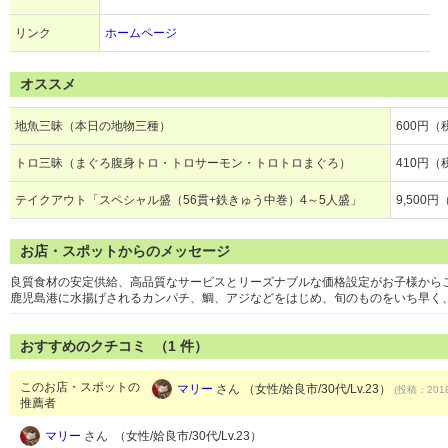
リンク
ホームページ
オススメ
地魚三昧（本日の地物三種）
600円（
トロ三昧（まぐろ腹身トロ・トロサーモン・トロトロまぐろ）
410円（
テイクアウト「スペシャル盛（56貫+鉄きゅう中巻）4～5人盛」
9,500円
お店・スポットからのメッセージ
良質食材の安定供給、高品質なサービスとリーズナブルな価格設定がお子様から
鹿児島港に水揚げされるカンパチ、鯛、アジなどをはじめ、旬のものをいち早く
おすすめのクチコミ （
1
件）
このお店・スポットの
マリー
さん （女性/姶良市/30代/Lv.23）
(投稿：2018
推薦者
マリー
さん （女性/姶良市/30代/Lv.23）