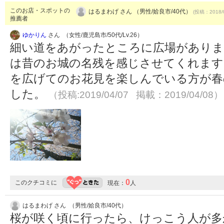
このお店・スポットの
はるまわげ さん （男性/姶良市/40代）
(投稿：2018/
推薦者
ゆかりん
さん （女性/鹿児島市/50代/Lv.26）
細い道をあがったところに広場がありま
は昔のお城の名残を感じさせてくれます
を広げてのお花見を楽しんでいる方が春
した。
（投稿:2019/04/07 掲載：2019/04/08）
0
このクチコミに
現在：
人
はるまわげ さん （男性/姶良市/40代）
桜が咲く頃に行ったら、けっこう人が多