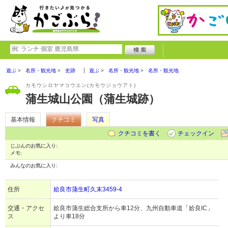
遊ぶ
名所・観光地
史跡
遊ぶ
名所・観光地
名所・観光地
カモウシロヤマコウエン(カモウジョウアト)
蒲生城山公園（蒲生城跡）
基本情報
クチコミ
写真
クチコミを書く
チェックイン
じぶんのお気に入り:
メモ:
みんなのお気に入り:
住所
姶良市蒲生町久末3459-4
交通・アクセ
姶良市蒲生総合支所から車12分、九州自動車道「姶良IC」
ス
より車18分