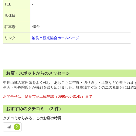
TEL
-
店休日
駐車場
40台
リンク
姶良市観光協会ホームページ
お店・スポットからのメッセージ
中世山城の雰囲気をよく残し、あちこちに空堀・切り通し・土塁などが見られます
生氏・祁答院氏とが激戦を繰り広げました。駐車場すぐ近くの二の丸部分には約2
お問合せは、姶良市商工観光課（0995-66-3145）まで
おすすめのクチコミ （
2
件）
クチコミからみる、このお店の特長
城
2