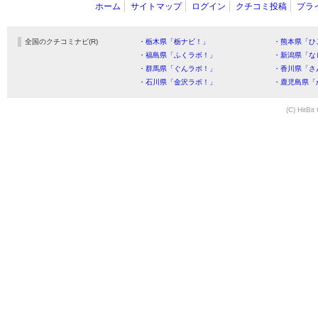
ホーム
サイトマップ
ログイン
クチコミ投稿
プラ
全国のクチコミナビ(R)
・栃木県「栃ナビ！」
・熊本県「ひ
・福島県「ふくラボ！」
・新潟県「な
・群馬県「ぐんラボ！」
・香川県「さ
・石川県「金沢ラボ！」
・鹿児島県「
(C) HitBit