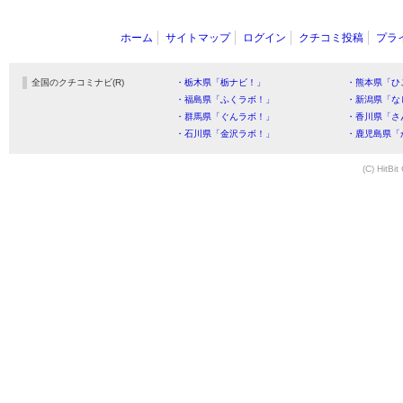
ホーム
サイトマップ
ログイン
クチコミ投稿
プラ
全国のクチコミナビ(R)
・栃木県「栃ナビ！」
・熊本県「ひ
・福島県「ふくラボ！」
・新潟県「な
・群馬県「ぐんラボ！」
・香川県「さ
・石川県「金沢ラボ！」
・鹿児島県「
(C) HitBit