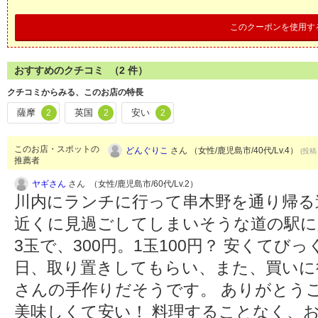
このクーポンを使用す
おすすめのクチコミ （
2
件）
クチコミからみる、このお店の特長
薩摩
英国
安い
2
2
2
このお店・スポットの
どんぐりこ
さん （女性/鹿児島市/40代/Lv.4）
(投稿：
推薦者
ヤギさん
さん （女性/鹿児島市/60代/Lv.2）
川内にランチに行って串木野を通り帰る
近くに見過ごしてしまいそうな道の駅に
3玉で、300円。1玉100円？ 安くてび
日、取り置きしてもらい、また、買いに
さんの手作りだそうです。 ありがとう
美味しくて安い！ 料理することなく、