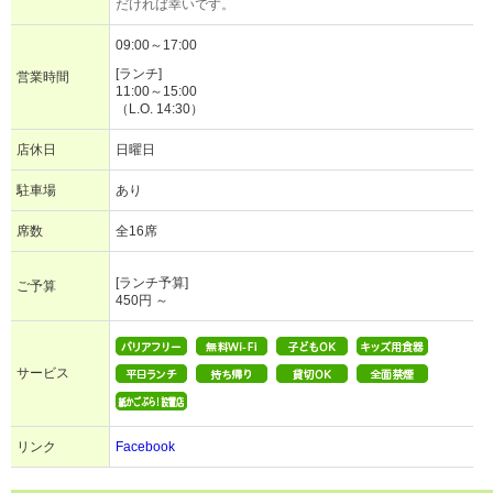
だければ幸いです。
09:00～17:00
[ランチ]
営業時間
11:00～15:00
（L.O. 14:30）
店休日
日曜日
駐車場
あり
席数
全16席
[ランチ予算]
ご予算
450円 ～
サービス
リンク
Facebook