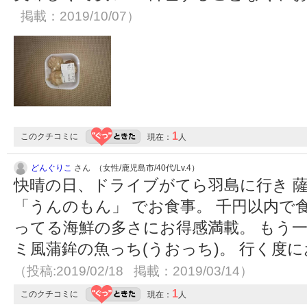
掲載：2019/10/07）
1
このクチコミに
現在：
人
どんぐりこ
さん （女性/鹿児島市/40代/Lv.4）
快晴の日、ドライブがてら羽島に行き 
「うんのもん」 でお食事。 千円以内で
ってる海鮮の多さにお得感満載。 もう
ミ風蒲鉾の魚っち(うおっち)。 行く度
（投稿:2019/02/18 掲載：2019/03/14）
1
このクチコミに
現在：
人