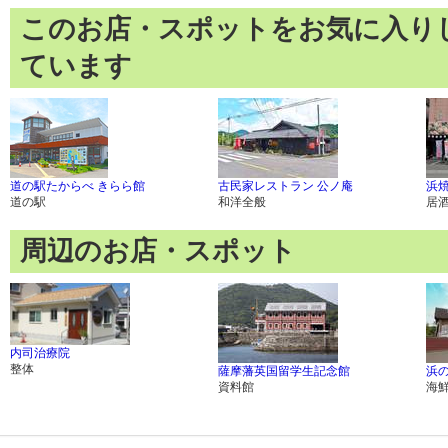
このお店・スポットをお気に入り
ています
道の駅たからべ きらら館
古民家レストラン 公ノ庵
浜焼
道の駅
和洋全般
居
周辺のお店・スポット
内司治療院
整体
薩摩藩英国留学生記念館
浜
資料館
海