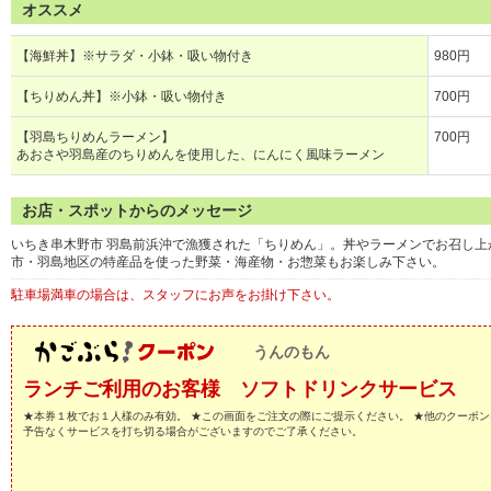
オススメ
【海鮮丼】※サラダ・小鉢・吸い物付き
980円
【ちりめん丼】※小鉢・吸い物付き
700円
【羽島ちりめんラーメン】
700円
あおさや羽島産のちりめんを使用した、にんにく風味ラーメン
お店・スポットからのメッセージ
いちき串木野市 羽島前浜沖で漁獲された「ちりめん」。丼やラーメンでお召し
市・羽島地区の特産品を使った野菜・海産物・お惣菜もお楽しみ下さい。
駐車場満車の場合は、スタッフにお声をお掛け下さい。
うんのもん
ランチご利用のお客様 ソフトドリンクサービス
★本券１枚でお１人様のみ有効。 ★この画面をご注文の際にご提示ください。 ★他のクーポン
予告なくサービスを打ち切る場合がございますのでご了承ください。