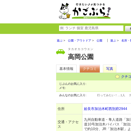
遊ぶ
公園・アウトドア
公園
遊ぶ
名所・
タカオカコウエン
高岡公園
基本情報
クチコミ
写真
クチ
じぶんのお気に入り:
メモ:
みんなのお気に入り:
行ってみたい！…
1人
住所
姶良市加治木町西別府2944
九州自動車道・隼人道路「加治
交通・アクセ
道10号加治木バイパス「加
ス
で約10分、JR「加治木駅」よ