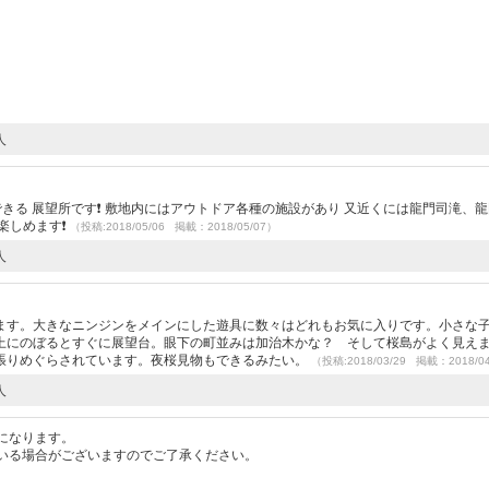
人
できる 展望所です❗ 敷地内にはアウトドア各種の施設があり 又近くには龍門司滝、
楽しめます❗
（投稿:2018/05/06 掲載：2018/05/07）
人
ます。大きなニンジンをメインにした遊具に数々はどれもお気に入りです。小さな
上にのぼるとすぐに展望台。眼下の町並みは加治木かな？ そして桜島がよく見え
張りめぐらされています。夜桜見物もできるみたい。
（投稿:2018/03/29 掲載：2018/0
人
になります。
いる場合がございますのでご了承ください。