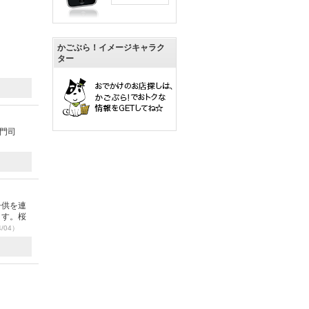
かごぶら！イメージキャラク
ター
龍門司
子供を連
ます。桜
4/04）