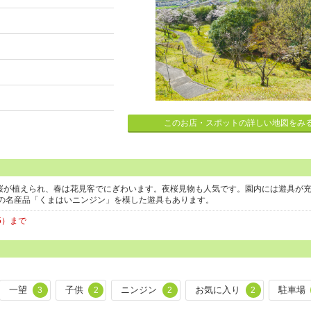
このお店・スポットの詳しい地図をみ
の桜が植えられ、春は花見客でにぎわいます。夜桜見物も人気です。園内には遊具が
の名産品「くまはいニンジン」を模した遊具もあります。
5）まで
一望
子供
ニンジン
お気に入り
駐車場
3
2
2
2