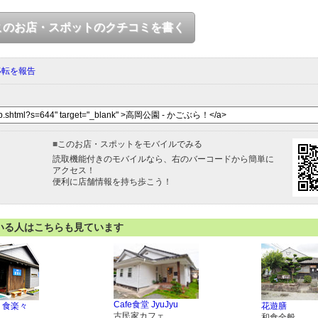
このお店・スポットのクチコミを書く
移転を報告
■
このお店・スポットをモバイルでみる
読取機能付きのモバイルなら、右のバーコードから簡単に
アクセス！
便利に店舗情報を持ち歩こう！
いる人はこちらも見ています
Cafe食堂 JyuJyu
 食楽々
花遊膳
古民家カフェ
和食全般