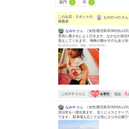
龍門
司
2
2
このお店・スポットの
もののべの さん
推薦者
なみや
さん （女性/鹿児島市/30代/Lv.23
景色に癒されによく行きます。なかなか加治
迎えしてくれます。 蜘蛛の動かすのもあり
稿:2020/10/04 掲載：2020/10/05）
0
このクチコミに
現在：
なみや
さん （女性/鹿児島市/30代/Lv.23
加治木を一望出来ます。 近くにイスとテーブ
でます。 駐車場も広くてお気に入りの公園