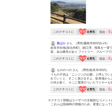
0
このクチコミに
現在：
爺ばか
さん （男性/霧島市/60代/Lv.9）
姶良市街地(加治木町)、錦江湾、桜島を一望
坂、金山橋等があり ファミリー、グループで
0
このクチコミに
現在：
もののべの さん （男性/姶良市/40代）
うちの子供は「ニンジンの公園」と呼んでい
れていくと、すごく喜びますよ。駐車場から
の木が多く、そこに電球のついたワイヤーも
0
このクチコミに
現在：
※クチコミ情報はユーザーの主観的なコメント
これらは投稿時の情報のため、変更になって