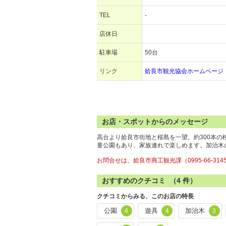
TEL
-
店休日
駐車場
50台
リンク
姶良市観光協会ホームページ
お店・スポットからのメッセージ
高台より姶良市街地と桜島を一望。約300本
童公園もあり、家族連れで楽しめます。加治木
お問合せは、姶良市商工観光課（0995-66-314
おすすめのクチコミ （
4
件）
クチコミからみる、このお店の特長
公園
遊具
加治木
4
4
3