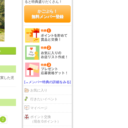
ると特典盛りだくさん！
かごぶら！
無料メンバー登録
る
充実した児
[→メンバー特典の詳細をみる]
お気に入り
行きたいイベント
マイページ
ポイント交換
2
（現在 0ポイント）