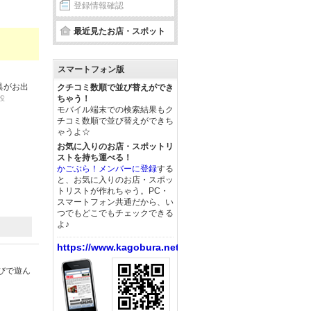
登録情報確認
最近見たお店・スポット
スマートフォン版
具がお出
クチコミ数順で並び替えができ
ちゃう！
投
モバイル端末での検索結果もク
チコミ数順で並び替えができち
ゃうよ☆
お気に入りのお店・スポットリ
ストを持ち運べる！
かごぶら！メンバーに登録
する
と、お気に入りのお店・スポッ
トリストが作れちゃう。PC・
スマートフォン共通だから、い
つでもどこでもチェックできる
よ♪
https://www.kagobura.net/
びで遊ん