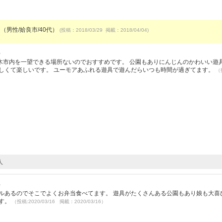
 （男性/姶良市/40代）
(投稿：2018/03/29 掲載：2018/04/04)
）
木市内を一望できる場所ないのでおすすめです。 公園もありにんじんのかわいい遊
珍しくて楽しいです。 ユーモアあふれる遊具で遊んだらいつも時間が過ぎてます。
（
人
）
ルあるのでそこでよくお弁当食べてます。 遊具がたくさんある公園もあり娘も大喜
です。
（投稿:2020/03/16 掲載：2020/03/16）