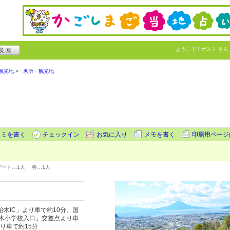
ようこそ！
ゲスト
さん
観光地
名所・観光地
コミを書く
チェックイン
お気に入り
メモを書く
印刷用ページ
デート…
1人
春…
1人
木IC」より車で約10分、国
治木小学校入口」交差点より車
り車で約15分