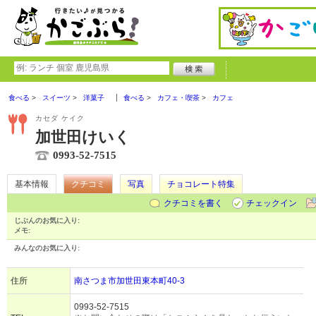
食べる
スイーツ
洋菓子
食べる
カフェ・喫茶
カフェ
カセダ ケイク
加世田けいく
0993-52-7515
基本情報
クチコミ
写真
チョコレート特集
クチコミを書く
チェックイン
じぶんのお気に入り:
メモ:
みんなのお気に入り:
住所
南さつま市加世田東本町40-3
0993-52-7515