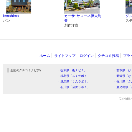
temahima
カーサ･サローネ伊太利
グ
パン
亜
ス
創作洋食
ホーム
サイトマップ
ログイン
クチコミ投稿
プラ
全国のクチコミナビ(R)
・栃木県「栃ナビ！」
・熊本県「ひ
・福島県「ふくラボ！」
・新潟県「な
・群馬県「ぐんラボ！」
・香川県「さ
・石川県「金沢ラボ！」
・鹿児島県「
(C) HitBit