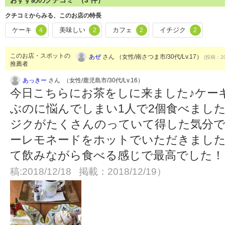
おすすめのクチコミ （
3
件）
クチコミからみる、このお店の特長
ケーキ
美味しい
カフェ
イチジク
4
2
2
2
このお店・スポットの
あぜ
さん （女性/南さつま市/30代/Lv.17）
(投稿：20
推薦者
あっきー
さん （女性/鹿児島市/30代/Lv.16）
今日こちらにお茶をしに来ました♪ケー
ぶのに悩んでしまい1人で2個食べました
ジクがたくさんのっていて得した気分で
ーレモネードをホットでいただきまし
て飲みながら食べる感じで最高でした
稿:2018/12/18 掲載：2018/12/19）