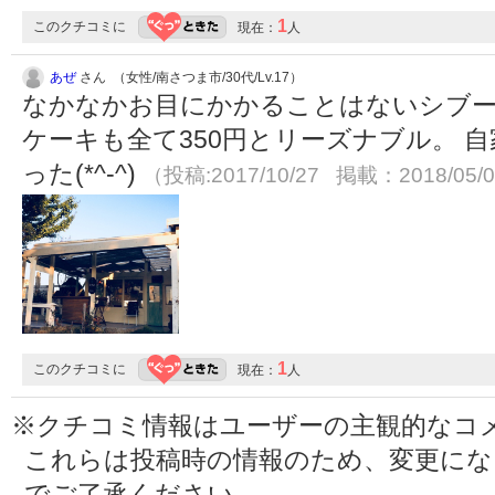
1
このクチコミに
現在：
人
あぜ
さん （女性/南さつま市/30代/Lv.17）
なかなかお目にかかることはないシブー
ケーキも全て350円とリーズナブル。 
った(*^-^)
（投稿:2017/10/27 掲載：2018/05/
1
このクチコミに
現在：
人
※クチコミ情報はユーザーの主観的なコ
これらは投稿時の情報のため、変更に
でご了承ください。