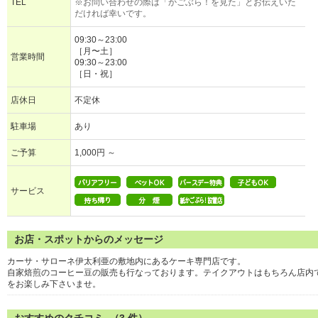
TEL
※お問い合わせの際は「かごぶら！を見た」とお伝えいた
だければ幸いです。
09:30～23:00
［月〜土］
営業時間
09:30～23:00
［日・祝］
店休日
不定休
駐車場
あり
ご予算
1,000円 ～
サービス
お店・スポットからのメッセージ
カーサ・サローネ伊太利亜の敷地内にあるケーキ専門店です。
自家焙煎のコーヒー豆の販売も行なっております。テイクアウトはもちろん店内
をお楽しみ下さいませ。