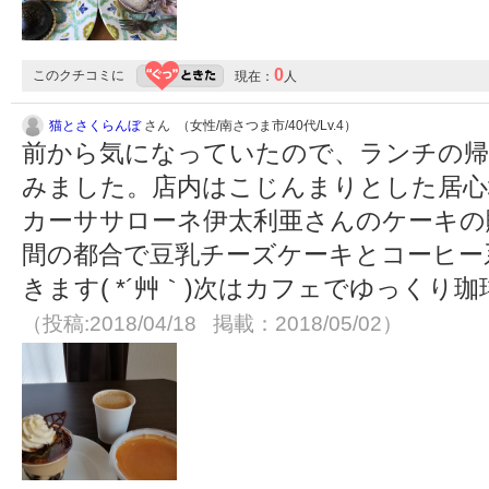
0
このクチコミに
現在：
人
猫とさくらんぼ
さん （女性/南さつま市/40代/Lv.4）
前から気になっていたので、ランチの帰
みました。店内はこじんまりとした居心
カーササローネ伊太利亜さんのケーキの
間の都合で豆乳チーズケーキとコーヒー
きます( *´艸｀)次はカフェでゆっく
（投稿:2018/04/18 掲載：2018/05/02）