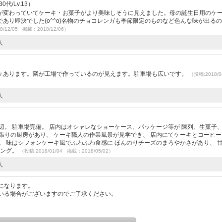
代/Lv.13）
が変わっていてケーキ・お菓子がより美味しそうに見えました。母の誕生日用のケ
あり即決でした(o^^o)名物のチョコレンガも季節限定のものなど色んな味が出る
8/12/05 掲載：2018/12/06）
人
）
々あります。隣が工場で作っているのが見えます。駐車場も広いです。
（投稿:2018/0
人
）
辺。 駐車場完備。 店内はオシャレなショーケース、パッケージ等が 陳列、生菓子
張りの厨房があり、 ケーキ職人の作業風景が見学でき、 店内にてケーキとコーヒ
。 味はシフォンケーキ風でふわふわ食感に ほんのりチーズのまろやかさがあり、 
キング。
（投稿:2018/01/04 掲載：2018/05/02）
人
になります。
いる場合がございますのでご了承ください。