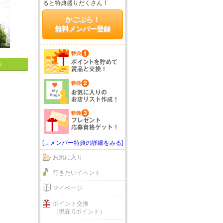
ると特典盛りだくさん！
かごぶら！
無料メンバー登録
る
[→メンバー特典の詳細をみる]
お気に入り
行きたいイベント
マイページ
ポイント交換
（現在 0ポイント）