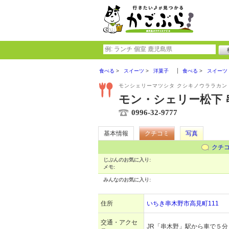
食べる
スイーツ
洋菓子
食べる
スイーツ
モンシェリーマツシタ クシキノウララカン
モン・シェリー松下 
0996-32-9777
基本情報
クチコミ
写真
クチ
じぶんのお気に入り:
メモ:
みんなのお気に入り:
住所
いちき串木野市高見町111
交通・アクセ
JR「串木野」駅から車で５分