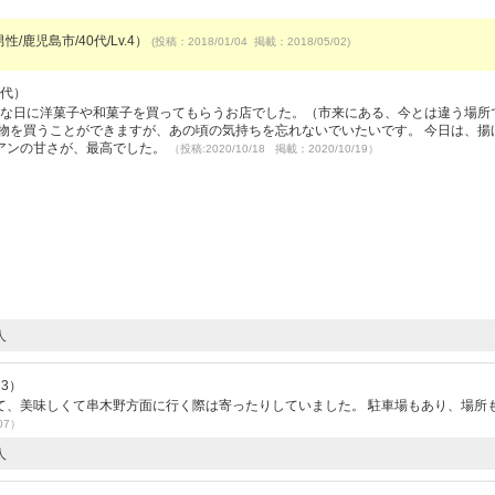
性/鹿児島市/40代/Lv.4）
(投稿：2018/01/04 掲載：2018/05/02)
0代）
別な日に洋菓子や和菓子を買ってもらうお店でした。（市来にある、今とは違う場所
物を買うことができますが、あの頃の気持ちを忘れないでいたいです。 今日は、揚
アンの甘さが、最高でした。
（投稿:2020/10/18 掲載：2020/10/19）
人
23）
て、美味しくて串木野方面に行く際は寄ったりしていました。 駐車場もあり、場所
07）
人