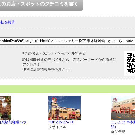
このお店・スポットのクチコミを書く
移転を報告
■
このお店・スポットをモバイルでみる
読取機能付きのモバイルなら、右のバーコードから簡単に
アクセス！
便利に店舗情報を持ち歩こう！
＆自家焙煎珈琲パラ
FUN2 BAZAAR
ニシムタ 串木
リサイクル
館）
食品全般