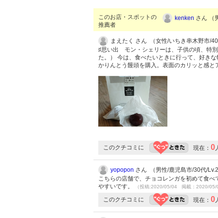
このお店・スポットの
kenken
さん （男
推薦者
まえたく さん （女性/いちき串木野市/4
♯思い出 モン・シェリーは、子供の頃、特
た。） 今は、食べたいときに行って、好きな
かりんとう饅頭を購入。表面のカリッと感と
0
このクチコミに
現在：
yopopon
さん （男性/鹿児島市/30代/Lv.
こちらの店舗で、チョコレンガを初めて食べ
やすいです。
（投稿:2020/05/04 掲載：2020/05/
0
このクチコミに
現在：