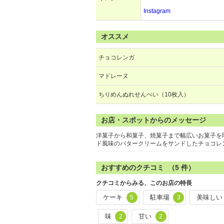
Instagram
オススメ
チョコレンガ
マドレーヌ
ちりめんぬれせんべい（10枚入）
お店・スポットからのメッセージ
洋菓子から和菓子、焼菓子まで幅広いお菓子を
ド風味のバタークリームをサンドしたチョコレ
おすすめのクチコミ （
5
件）
クチコミからみる、このお店の特長
ケーキ
駐車場
美味しい
5
3
味
甘い
2
2