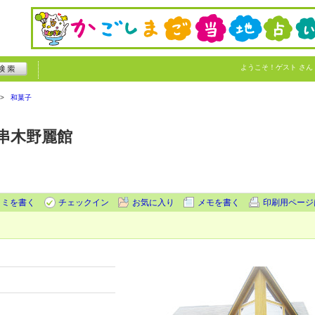
ようこそ！
ゲスト
さん
和菓子
串木野麗館
コミを書く
チェックイン
お気に入り
メモを書く
印刷用ページ