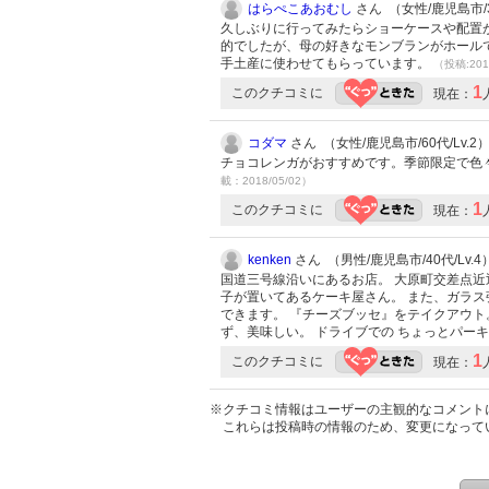
はらぺこあおむし
さん （女性/鹿児島市/30
久しぶりに行ってみたらショーケースや配置
的でしたが、母の好きなモンブランがホールで
手土産に使わせてもらっています。
（投稿:201
1
このクチコミに
現在：
コダマ
さん （女性/鹿児島市/60代/Lv.2
チョコレンガがおすすめです。季節限定で色
載：2018/05/02）
1
このクチコミに
現在：
kenken
さん （男性/鹿児島市/40代/Lv.4
国道三号線沿いにあるお店。 大原町交差点近
子が置いてあるケーキ屋さん。 また、ガラス
できます。 『チーズブッセ』をテイクアウト
ず、美味しい。 ドライブでの ちょっとパー
1
このクチコミに
現在：
※クチコミ情報はユーザーの主観的なコメント
これらは投稿時の情報のため、変更になって