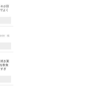
ーキが目
のでよく
4/06 掲
、焼き菓
ーを飲食
甘すぎ