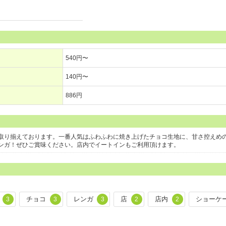
540円〜
140円〜
886円
取り揃えております。一番人気はふわふわに焼き上げたチョコ生地に、甘さ控えめ
ンガ！ぜひご賞味ください。店内でイートインもご利用頂けます。
チョコ
レンガ
店
店内
ショーケ
3
3
3
2
2