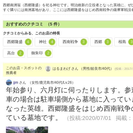
西郷南洲翁（西郷隆盛）を祀る神社です。明治維新の立役者となった英雄に、ぜ
すぐ隣りには南洲墓地があり、ここには西郷隆盛をはじめ西南戦争の薩摩軍戦没者
おすすめのクチコミ （
5
件）
クチコミからみる、このお店の特長
西郷隆盛
神社
西南戦争
西郷
桜島
4
4
3
3
3
高台
御朱印
2
2
このお店・スポットの
はるまわげ さん （男性/姶良市/40代）
(投稿：2017/
推薦者
jjm
さん （女性/鹿児島市/40代/Lv.26）
年始参り、六月灯に伺ったりします。参
車の場合は駐車場側から墓地に入ってい
なった英雄。西郷隆盛をはじめ西南戦争の
ている墓地です。
（投稿:2020/07/01 掲載：2