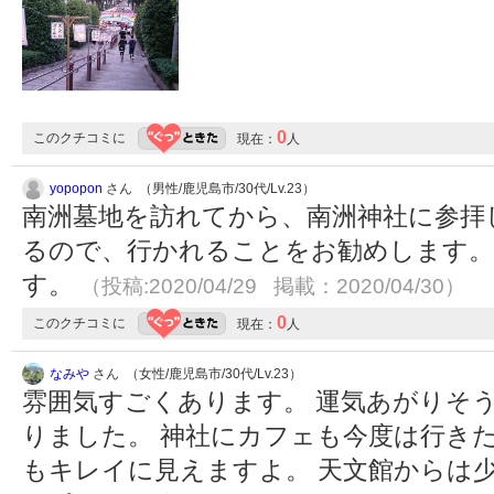
0
このクチコミに
現在：
人
yopopon
さん （男性/鹿児島市/30代/Lv.23）
南洲墓地を訪れてから、南洲神社に参拝
るので、行かれることをお勧めします。
す。
（投稿:2020/04/29 掲載：2020/04/30）
0
このクチコミに
現在：
人
なみや
さん （女性/鹿児島市/30代/Lv.23）
雰囲気すごくあります。 運気あがりそう
りました。 神社にカフェも今度は行き
もキレイに見えますよ。 天文館からは