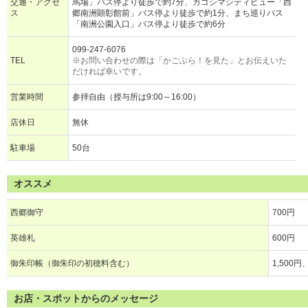
交通・アクセ
馬場」バス停より徒歩で約7分、カゴシマシティビュー「西
ス
郷南洲顕彰館前」バス停より徒歩で約1分、まち巡りバス
「南洲公園入口」バス停より徒歩で約6分
099-247-6076
TEL
※お問い合わせの際は「かごぶら！を見た」とお伝えいた
だければ幸いです。
営業時間
参拝自由（授与所は9:00～16:00）
店休日
無休
駐車場
50台
オススメ
西郷御守
700円
英雄札
600円
御朱印帳（御朱印の初穂料含む）
1,500円
お店・スポットからのメッセージ