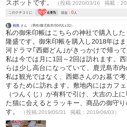
スポットです。
（投稿:2020/03/16 掲載：202
0
このクチコミに
現在：
人
桜島
さん （男性/鹿児島市/30代/Lv.32）
私の御朱印帳はこちらの神社で購入した
隆盛です。御朱印帳を購入し2018年は
河ドラマ｢西郷どん｣がきっかけで帰っ
私は今では月に1回～2回は訪れます。
らは少し高台になっていて、鹿児島市内
私は観光ではなく、西郷さんのお墓で考
するために訪れます。敷地内にはカフ
（つんくじ）が有料で引け、大吉の上に
た猫に会えるとラッキー、商品の御守り
す。
（投稿:2019/05/31 掲載：2019/06/03）