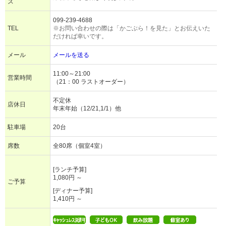
ス
099-239-4688
TEL
※お問い合わせの際は「かごぶら！を見た」とお伝えいた
だければ幸いです。
メール
メールを送る
11:00～21:00
営業時間
（21：00 ラストオーダー）
不定休
店休日
年末年始（12/21,1/1）他
駐車場
20台
席数
全80席（個室4室）
[ランチ予算]
1,080円 ～
ご予算
[ディナー予算]
1,410円 ～