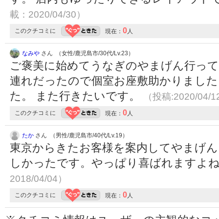
載：2020/04/30）
0
このクチコミに
現在：
人
なみや
さん （女性/鹿児島市/30代/Lv.23）
ご褒美に始めてうなぎのやまげん行って
連れだったので個室お座敷助かりました
た。 また行きたいです。
（投稿:2020/04/
0
このクチコミに
現在：
人
たか
さん （男性/鹿児島市/40代/Lv.19）
東京からきたお客様を案内してやまげん
しかったです。やっぱり喜ばれますよ
2018/04/04）
0
このクチコミに
現在：
人