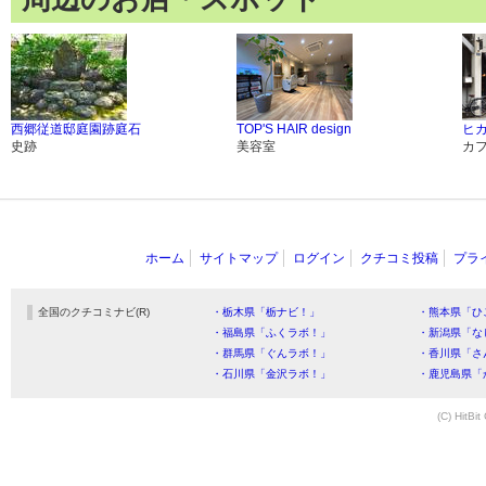
西郷従道邸庭園跡庭石
TOP'S HAIR design
ヒ
史跡
美容室
カ
ホーム
サイトマップ
ログイン
クチコミ投稿
プラ
全国のクチコミナビ(R)
・栃木県「栃ナビ！」
・熊本県「ひ
・福島県「ふくラボ！」
・新潟県「な
・群馬県「ぐんラボ！」
・香川県「さ
・石川県「金沢ラボ！」
・鹿児島県「
(C) HitBit