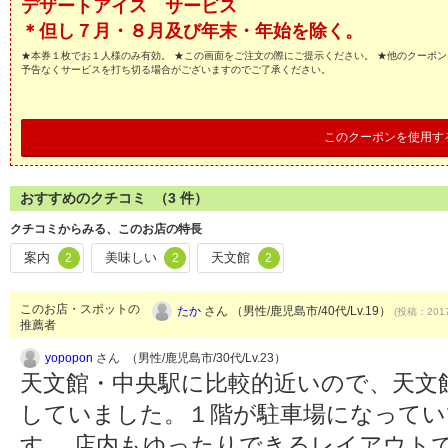
デザートアイス サービス
＊但し７月・８月及び年末・年始を除く。
★本券１枚でお１人様のみ有効。 ★この画面をご注文の際にご提示ください。 ★他のクーポン
予告なくサービスを打ち切る場合がございますのでご了承ください。
このクーポンを使用す
おすすめのクチコミ （
3
件）
クチコミからみる、このお店の特長
案内
美味しい
天文館
2
2
2
このお店・スポットの
たか
さん （男性/鹿児島市/40代/Lv.19）
(投稿：2017
推薦者
yopopon
さん （男性/鹿児島市/30代/Lv.23）
天文館・中央駅に比較的近いので、天文
していました。１階が駐車場になってい
す。 店内もゆったりできるレイアウト