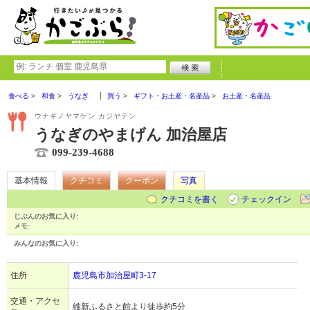
食べる
和食
うなぎ
買う
ギフト・お土産・名産品
お土産・名産品
ウナギノヤマゲン カジヤテン
うなぎのやまげん 加治屋店
099-239-4688
基本情報
クチコミ
クーポン
写真
クチコミを書く
チェックイン
じぶんのお気に入り:
メモ:
みんなのお気に入り:
住所
鹿児島市加治屋町3-17
交通・アクセ
維新ふるさと館より徒歩約5分