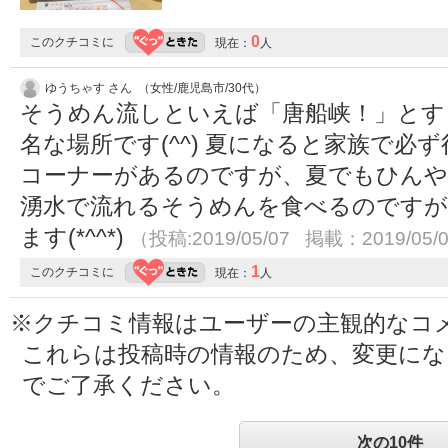
0
このクチコミに
現在：
人
ゆうちゃす さん （女性/鹿児島市/30代）
そうめん流しといえば「唐船峡！」とす
名な場所です(^^) 夏になると家族で必
コーナーがあるのですが、夏でもひんや
湧水で流れるそうめんを食べるのですが
ます(*^^*)
（投稿:2019/05/07 掲載：2019/05/
1
このクチコミに
現在：
人
※クチコミ情報はユーザーの主観的なコ
これらは投稿時の情報のため、変更に
でご了承ください。
次の10件