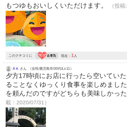
もつゆもおいしくいただけます。
（投稿:2
1
このクチコミに
現在：
人
A Ｋ
さん （女性/鹿児島市/30代/Lv.11）
夕方17時頃にお店に行ったら空いていた
ることなくゆっくり食事を楽しめました
を頼んだのですがどちらも美味しかったで
載：2020/07/31）