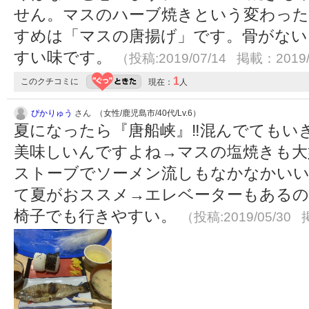
せん。マスのハーブ焼きという変わっ
すめは「マスの唐揚げ」です。骨がない
すい味です。
（投稿:2019/07/14 掲載：2019/
1
このクチコミに
現在：
人
ぴかりゅう
さん （女性/鹿児島市/40代/Lv.6）
夏になったら『唐船峡』‼️混んでても
美味しいんですよね→マスの塩焼きも大好きϵ(
ストーブでソーメン流しもなかなかい
て夏がおススメ→エレベーターもある
椅子でも行きやすい。
（投稿:2019/05/30 