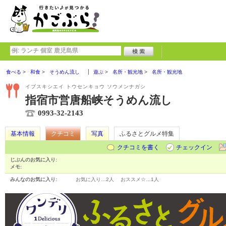
食べる
和食
そうめん流し
遊ぶ
名所・観光地
名所・観光地
イブスキシエイ トウセンキョウ ソウメンナガシ
指宿市営唐船峡そうめん流し
0993-32-2143
基本情報
クチコミ
写真
ふるさとグルメ特集
クチコミを書く
チェックイン
じぶんのお気に入り:
メモ:
みんなのお気に入り:
お気に入り…
2人
おススメ☆…
1人