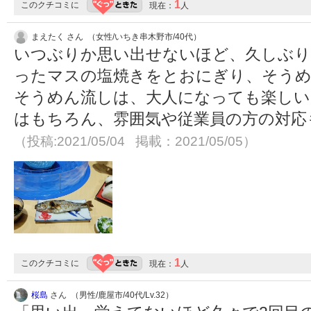
1
このクチコミに
現在：
人
まえたく さん （女性/いちき串木野市/40代）
いつぶりか思い出せないほど、久しぶり
ったマスの塩焼きをとおにぎり、そうめ
そうめん流しは、大人になっても楽しい
はもちろん、雰囲気や従業員の方の対応
（投稿:2021/05/04 掲載：2021/05/05）
1
このクチコミに
現在：
人
桜島
さん （男性/鹿屋市/40代/Lv.32）