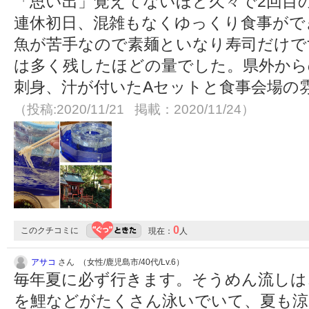
「思い出」覚えてないほど久々で2回目の
連休初日、混雑もなくゆっくり食事がで
魚が苦手なので素麺といなり寿司だけで
は多く残したほどの量でした。県外から
刺身、汁が付いたAセットと食事会場の
（投稿:2020/11/21 掲載：2020/11/24）
0
このクチコミに
現在：
人
アサコ
さん （女性/鹿児島市/40代/Lv.6）
毎年夏に必ず行きます。そうめん流しは
を鯉などがたくさん泳いでいて、夏も涼