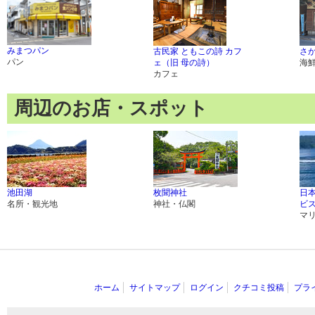
みまつパン
古民家 ともこの詩 カフ
さ
パン
ェ（旧 母の詩）
海
カフェ
周辺のお店・スポット
池田湖
枚聞神社
日
名所・観光地
神社・仏閣
ビ
マ
ホーム
サイトマップ
ログイン
クチコミ投稿
プラ