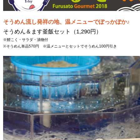
そうめん流し発祥の地、温メニューでぽっかぽか♪
そうめん＆ます釜飯セット（1,290円）
※鯉こく・サラダ・漬物付
※そうめん単品570円 ※温メニューとセットでそうめん100円引き