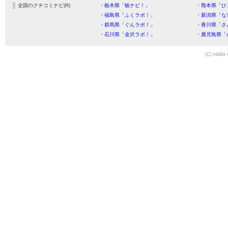
全国のクチコミナビ(R)
・栃木県「栃ナビ！」
・熊本県「ひ
・福島県「ふくラボ！」
・新潟県「な
・群馬県「ぐんラボ！」
・香川県「さ
・石川県「金沢ラボ！」
・鹿児島県「
(C) HitBit