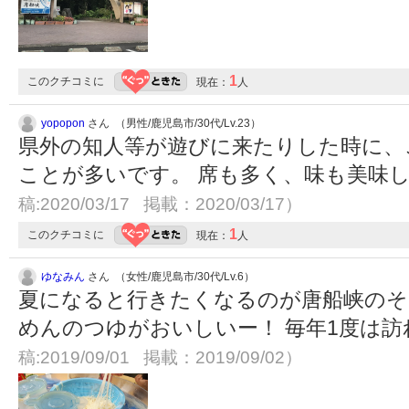
1
このクチコミに
現在：
人
yopopon
さん （男性/鹿児島市/30代/Lv.23）
県外の知人等が遊びに来たりした時に、
ことが多いです。 席も多く、味も美味
稿:2020/03/17 掲載：2020/03/17）
1
このクチコミに
現在：
人
ゆなみん
さん （女性/鹿児島市/30代/Lv.6）
夏になると行きたくなるのが唐船峡のそ
めんのつゆがおいしいー！ 毎年1度は
稿:2019/09/01 掲載：2019/09/02）