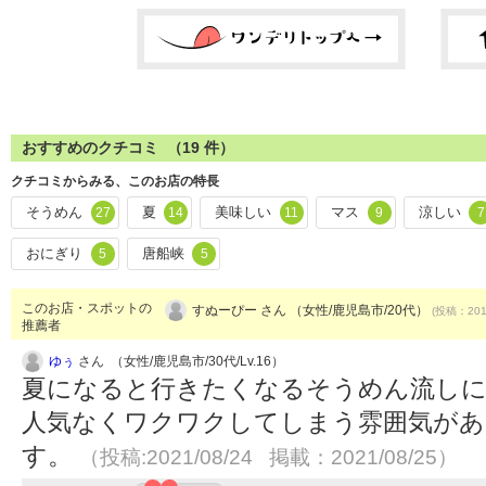
おすすめのクチコミ （
19
件）
クチコミからみる、このお店の特長
そうめん
夏
美味しい
マス
涼しい
27
14
11
9
7
おにぎり
唐船峡
5
5
このお店・スポットの
すぬーぴー さん （女性/鹿児島市/20代）
(投稿：2017
推薦者
ゆぅ
さん （女性/鹿児島市/30代/Lv.16）
夏になると行きたくなるそうめん流しに
人気なくワクワクしてしまう雰囲気があ
す。
（投稿:2021/08/24 掲載：2021/08/25）