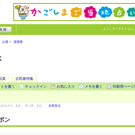
ようこそ！
ゲスト
さん
お酒
居酒屋
K
写真
古民家特集
コミを書く
チェックイン
お気に入り
メモを書く
印刷用ページ
おススメ☆…
1人
ランチ…
1人
全部見る
ポン