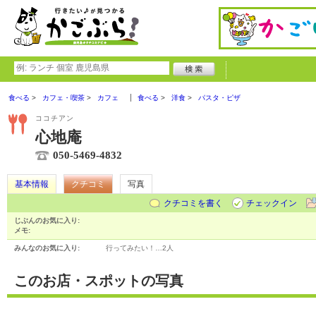
食べる
カフェ・喫茶
カフェ
食べる
洋食
パスタ・ピザ
ココチアン
心地庵
050-5469-4832
基本情報
クチコミ
写真
クチコミを書く
チェックイン
じぶんのお気に入り:
メモ:
みんなのお気に入り:
行ってみたい！…
2人
このお店・スポットの写真