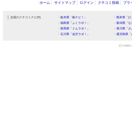
ホーム
サイトマップ
ログイン
クチコミ投稿
プラ
全国のクチコミナビ(R)
・栃木県「栃ナビ！」
・熊本県「ひ
・福島県「ふくラボ！」
・新潟県「な
・群馬県「ぐんラボ！」
・香川県「さ
・石川県「金沢ラボ！」
・鹿児島県「
(C) HitBit