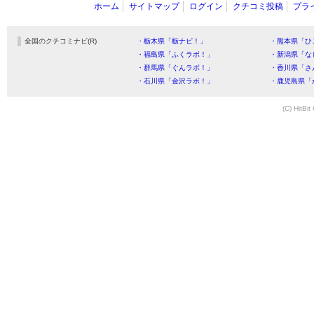
ホーム
サイトマップ
ログイン
クチコミ投稿
プラ
全国のクチコミナビ(R)
・栃木県「栃ナビ！」
・熊本県「ひ
・福島県「ふくラボ！」
・新潟県「な
・群馬県「ぐんラボ！」
・香川県「さ
・石川県「金沢ラボ！」
・鹿児島県「
(C) HitBit